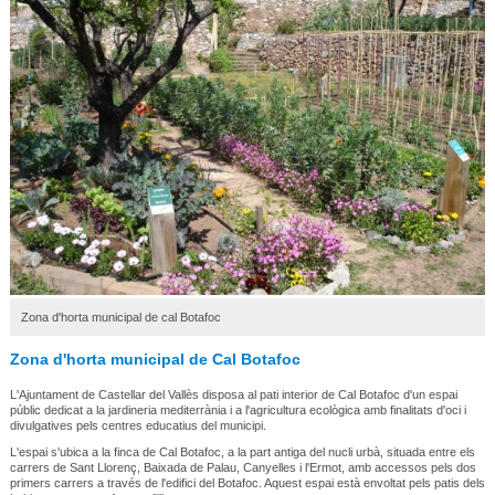
Zona d'horta municipal de cal Botafoc
Zona d'horta municipal de Cal Botafoc
L'Ajuntament de Castellar del Vallès disposa al pati interior de Cal Botafoc d'un espai
públic dedicat a la jardineria mediterrània i a l'agricultura ecològica amb finalitats d'oci i
divulgatives pels centres educatius del municipi.
L'espai s'ubica a la finca de Cal Botafoc, a la part antiga del nucli urbà, situada entre els
carrers de Sant Llorenç, Baixada de Palau, Canyelles i l'Ermot, amb accessos pels dos
primers carrers a través de l'edifici del Botafoc. Aquest espai està envoltat pels patis dels