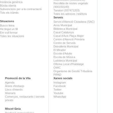
Instància genèrica
Recollida de restes vegetals
Bústia oberta
(900150140)
Subvencions per a la contractació
Tanatori (937471203)
Tots els tràmits
Totes les adreces i telèfons
Serveis
Situacions
Servei d'Atenció Ciutadana (SAC)
Arxiu Municipal
Busco feina
Biblioteca Municipal
He tingut un fill
Casal Catalunya
Em vull formar
Casal d'Avis Plaça Major
Totes les situacions
Centre d'Atenció Primària
Centre de Serveis
Deixalleria Municipal
El Mirador
Escola d'Adults
Escola de Música
Ludoteca Municipal
Oficina Local d'Habitatge
OMIC
Organisme de Gestió Tributària
PIPAD
Promoció de la Vila
Xarxes socials
Agenda
Instagram
Àrees d'esbarjo
Facebook
Llocs d'interès
Twitter
Itineraris
Youtube
Comerços, restaurants i serveis
WhatsApp
privats
Miscel·lània