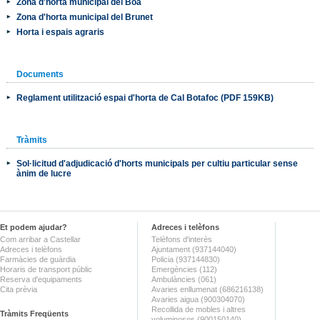
Zona d'horta municipal del Boà
Zona d'horta municipal del Brunet
Horta i espais agraris
Documents
Reglament utilització espai d'horta de Cal Botafoc (PDF 159KB)
Tràmits
Sol·licitud d'adjudicació d'horts municipals per cultiu particular sense
ànim de lucre
Et podem ajudar?
Adreces i telèfons
Com arribar a Castellar
Telèfons d'interès
Adreces i telèfons
Ajuntament (937144040)
Farmàcies de guàrdia
Policia (937144830)
Horaris de transport públic
Emergències (112)
Reserva d'equipaments
Ambulàncies (061)
Cita prèvia
Avaries enllumenat (686216138)
Avaries aigua (900304070)
Recollida de mobles i altres
Tràmits Freqüents
voluminosos (900150140)