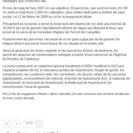
habitatges que conformen l'illa.
El mes de maig de l'any 2007 es van adjudicar 29 parcel·les, que oscil·len entre 20 i 80
m
amb un total d'uns 1.500 m
cultivables, dues d'elles dedicades a entitats de caire
2
2
social. I el 17 de febrer de 2008 es va fer la inauguració oficial.
Prèviament es va portar a terme la instal·lació del sistema de rec amb una inversió de
55.000 € per tal de garantir l'aprofitament eficient de l'aigua que disposa la finca, que
prové de la xarxa de la Comunitat d'Aigües del Torrent de Canyelles.
Posteriorment les parcel·les van instal·lar el rec gota a gota per tal de garantir l'ús
d'aigua eficient que prové d'una bassa de rec situada en el mateix pati.
Atesa la generació de restes vegetals en les parcel·les d'horta i de jardineria, les
parcel·les disposen de compostadors obtinguts a través d'una subvenció de l'Agència
de Residus de Catalunya.
La zona compta amb un reglament aprovat inicialment el 2008 i modificat el 2015 que
regula la propietat del sòl, la naturalesa jurídica de l'autorització, l'òrgan de gestió, les
competències, les condicions dels i les sol·licitants, els deures i drets de les persones
adjudicatàries, el procediment de selecció, el termini de l'autorització d'ús, la caducitat de
l'autorització, la revocació de l'autorització, la finalització de l'autorització, les
transmissions i l'aval de garantia.
Per a l'ús de magatzem d'eines i altres utensilis s'hi van construir uns armaris localitzats
en tres zones del pati.