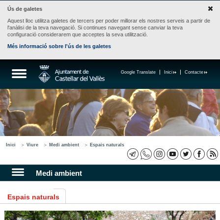
Ús de galetes
Aquest lloc utilitza galetes de tercers per poder millorar els nostres serveis a partir de
l'anàlisi de la teva navegació. Si continues navegant sense canviar la teva
configuració considerarem que acceptes la seva utilització.
Més informació sobre l'ús de les galetes
Google Translate
Inici
Contacte
Inici
Viure
Medi ambient
Espais naturals
Medi ambient
Espais naturals