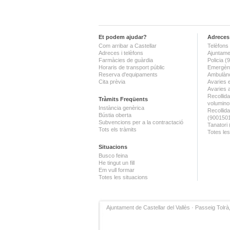
Et podem ajudar?
Adreces 
Com arribar a Castellar
Telèfons 
Adreces i telèfons
Ajuntame
Farmàcies de guàrdia
Policia 
Horaris de transport públic
Emergènc
Reserva d'equipaments
Ambulànc
Cita prèvia
Avaries 
Avaries 
Recollida
Tràmits Freqüents
volumino
Instància genèrica
Recollid
Bústia oberta
(900150
Subvencions per a la contractació
Tanatori
Tots els tràmits
Totes les
Situacions
Busco feina
He tingut un fill
Em vull formar
Totes les situacions
Ajuntament de Castellar del Vallès · Passeig Tolrà,