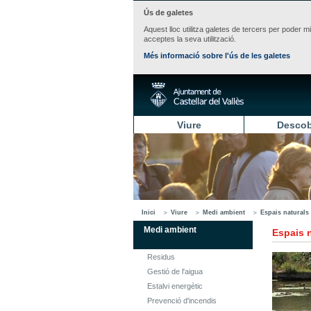
Ús de galetes
Aquest lloc utilitza galetes de tercers per poder m
acceptes la seva utilització.
Més informació sobre l'ús de les galetes
Viure
Descob
Inici
Viure
Medi ambient
Espais naturals
Medi ambient
Espais 
Residus
Gestió de l'aigua
Estalvi energètic
Prevenció d'incendis