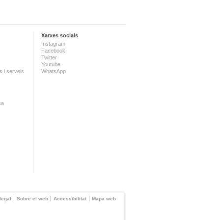
Xarxes socials
Instagram
Facebook
Twitter
Youtube
 i serveis
WhatsApp
ca
legal
Sobre el web
Accessibilitat
Mapa web