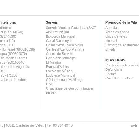
i telèfons
Serveis
Promoció de la Vila
d'interès
Servei d'Atenció Ciutadana (SAC)
Agenda
nt (937144040)
Arxiu Municipal
Àrees d'esbarjo
(937144830)
Biblioteca Municipal
Llocs d'interès
ies (112)
Casal Catalunya
Itineraris
ies (061)
Casal d'Avis Plaça Major
Comerços, restaurants
enllumenat (686216138)
Centre d'Atenció Primària
privats
aigua (900304070)
Centre de Serveis
 de mobles i altres
Deixalleria Municipal
Miscel·lània
sos (900150140)
El Mirador
Predicció meteorològi
a de restes vegetals
Escola d'Adults
Defuncions
140)
Escola de Música
Entitats
 (937471203)
Ludoteca Municipal
Castellar en xifres
 adreces i telèfons
Oficina Local d'Habitatge
OMIC
Organisme de Gestió Tributària
PIPAD
 1 | 08211 Castellar del Vallès | Tel. 93 714 40 40
Avís 