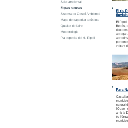
Salut ambiental
Espais naturals
El riu R
Sistema de Gestió Ambiental
fluvials
Mapa de capacitat acústica
El Ripoll
Qualitat de l'aire
Besòs, 
d’extensi
Meteorologia
abraça un
Pla especial del riu Ripoll
aproxim
persones
voltant 
Parc Na
Castellar
municipi
natural 
l'Obac i 
amb la D
és l'òrg
municipi