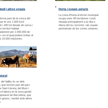
ipoll i altres espais
Horta i espais agraris
La zona d'horta al terme municipal
 forma part de la conca del
ocupa unes 48 hectàrees i està
que té uns 1.000 km2
situada principalment a la riba o
ó i 180 km lineals de xarxa i
ribera del riu i torrents i als espais
 territori habitat
perimetrals de les zones urbanes.
adament per 2.000.000 de
 i en el qual podem trobar al
de 10.000 indústries.
tural
 del Vallès és un dels
s que formen part del parc
de Sant Llorenç del Munt i
col·labora en la seva gestió
iputació de Barcelona, que
an gestor, i també amb altres
s.