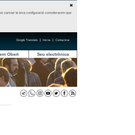
sense canviar la teva configuració considerarem que
Google Translate
Inici
Contacte
ern Obert
Seu electrònica