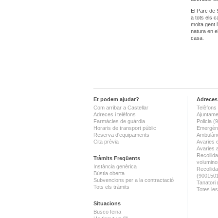
El Parc de 
a tots els 
molta gent 
natura en e
casa.
Et podem ajudar?
Adreces 
Com arribar a Castellar
Telèfons 
Adreces i telèfons
Ajuntame
Farmàcies de guàrdia
Policia 
Horaris de transport públic
Emergènc
Reserva d'equipaments
Ambulànc
Cita prèvia
Avaries 
Avaries 
Recollida
Tràmits Freqüents
volumino
Instància genèrica
Recollid
Bústia oberta
(900150
Subvencions per a la contractació
Tanatori
Tots els tràmits
Totes les
Situacions
Busco feina