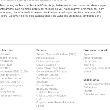
Sant Llorenç del Munt la Serra de l’Obac és probablement un dels punts de referència per
castellarencs. Des de molts indrets del municipi es veu “la muntanya” o “la Mola” tal i com
l’anomena, i ha estat tradicionalment destí de tots aquells que prenien contacte amb la
l lleure. La seva visió és pels castellarencs i els vallesans en general, símbol de ser a
i telèfons
Serveis
Promoció de la Vila
d'interès
Servei d'Atenció Ciutadana (SAC)
Agenda
nt (937144040)
Arxiu Municipal
Àrees d'esbarjo
(937144830)
Biblioteca Municipal
Llocs d'interès
ies (112)
Casal Catalunya
Itineraris
ies (061)
Casal d'Avis Plaça Major
Comerços, restaurants
enllumenat (686216138)
Centre d'Atenció Primària
privats
aigua (900304070)
Centre de Serveis
 de mobles i altres
Deixalleria Municipal
Miscel·lània
sos (900150140)
El Mirador
Predicció meteorològi
a de restes vegetals
Escola d'Adults
Defuncions
140)
Escola de Música
Entitats
 (937471203)
Ludoteca Municipal
Castellar en xifres
 adreces i telèfons
Oficina Local d'Habitatge
OMIC
Organisme de Gestió Tributària
PIPAD