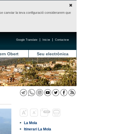
sense canviar la teva configuració considerarem que
Google Translate
Inici
Contacte
ern Obert
Seu electrònica
La Mola
Itinerari La Mola