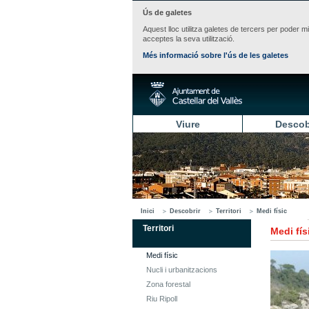
Ús de galetes
Aquest lloc utilitza galetes de tercers per poder m
acceptes la seva utilització.
Més informació sobre l'ús de les galetes
Viure
Descob
Inici
Descobrir
Territori
Medi físic
Territori
Medi fís
Medi físic
Nucli i urbanitzacions
Zona forestal
Riu Ripoll