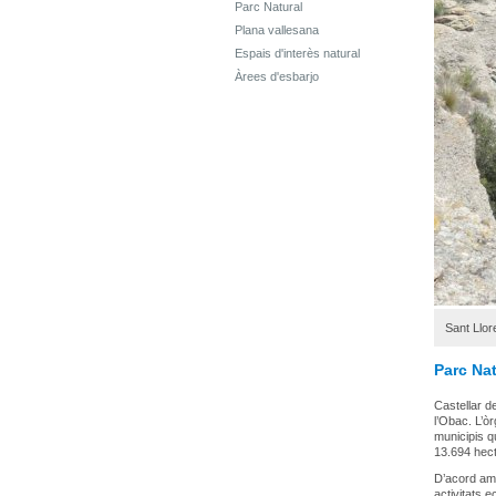
Parc Natural
Plana vallesana
Espais d'interès natural
Àrees d'esbarjo
Sant Llor
Parc Nat
Castellar d
l’Obac. L’ò
municipis qu
13.694 hect
D’acord amb
activitats 