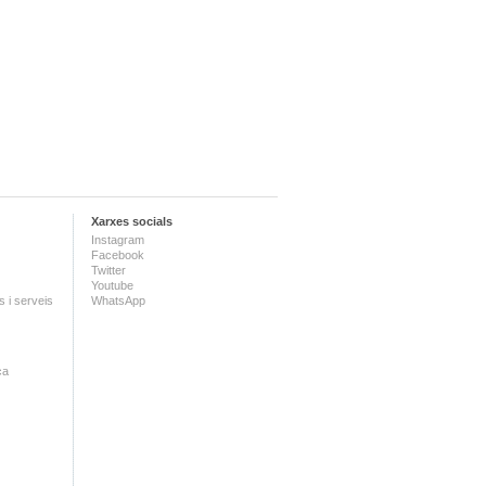
Xarxes socials
Instagram
Facebook
Twitter
Youtube
 i serveis
WhatsApp
ca