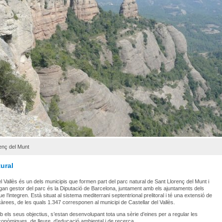
enç del Munt
ural
el Vallès és un dels municipis que formen part del parc natural de Sant Llorenç del Munt i
rgan gestor del parc és la Diputació de Barcelona, juntament amb els ajuntaments dels
e l’integren. Està situat al sistema mediterrani septentrional prelitoral i té una extensió de
àrees, de les quals 1.347 corresponen al municipi de Castellar del Vallès.
 els seus objectius, s’estan desenvolupant tota una sèrie d’eines per a regular les
econòmiques, de lleure, d’educació ambiental i de recerca.