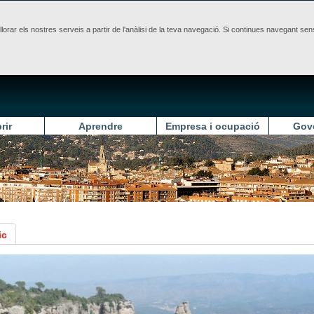
illorar els nostres serveis a partir de l'anàlisi de la teva navegació. Si continues navegant 
rir
Aprendre
Empresa i ocupació
Gov
ic