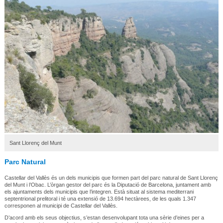
Sant Llorenç del Munt
Parc Natural
Castellar del Vallès és un dels municipis que formen part del parc natural de Sant Llorenç
del Munt i l’Obac. L’òrgan gestor del parc és la Diputació de Barcelona, juntament amb
els ajuntaments dels municipis que l’integren. Està situat al sistema mediterrani
septentrional prelitoral i té una extensió de 13.694 hectàrees, de les quals 1.347
corresponen al municipi de Castellar del Vallès.
D’acord amb els seus objectius, s’estan desenvolupant tota una sèrie d’eines per a