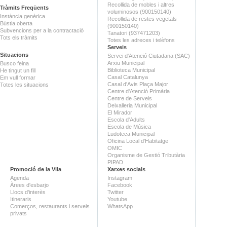
Recollida de mobles i altres
Tràmits Freqüents
voluminosos (900150140)
Instància genèrica
Recollida de restes vegetals
Bústia oberta
(900150140)
Subvencions per a la contractació
Tanatori (937471203)
Tots els tràmits
Totes les adreces i telèfons
Serveis
Situacions
Servei d'Atenció Ciutadana (SAC)
Arxiu Municipal
Busco feina
Biblioteca Municipal
He tingut un fill
Casal Catalunya
Em vull formar
Casal d'Avis Plaça Major
Totes les situacions
Centre d'Atenció Primària
Centre de Serveis
Deixalleria Municipal
El Mirador
Escola d'Adults
Escola de Música
Ludoteca Municipal
Oficina Local d'Habitatge
OMIC
Organisme de Gestió Tributària
PIPAD
Promoció de la Vila
Xarxes socials
Agenda
Instagram
Àrees d'esbarjo
Facebook
Llocs d'interès
Twitter
Itineraris
Youtube
Comerços, restaurants i serveis
WhatsApp
privats