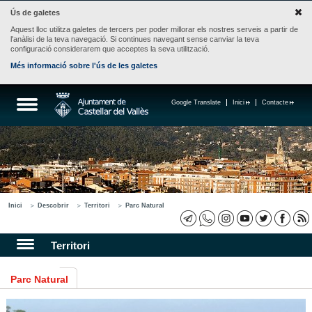
Ús de galetes
Aquest lloc utilitza galetes de tercers per poder millorar els nostres serveis a partir de
l'anàlisi de la teva navegació. Si continues navegant sense canviar la teva
configuració considerarem que acceptes la seva utilització.
Més informació sobre l'ús de les galetes
Google Translate
Inici
Contacte
Inici
Descobrir
Territori
Parc Natural
Territori
Parc Natural