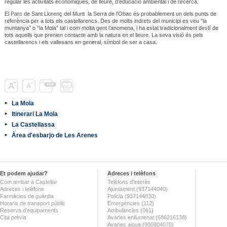
regular les activitats econòmiques, de lleure, d’educació ambiental i de recerca.
El Parc de Sant Llorenç del Munt la Serra de l’Obac és probablement un dels punts de
referència per a tots els castellarencs. Des de molts indrets del municipi es veu “la
muntanya” o “la Mola” tal i com molta gent l’anomena, i ha estat tradicionalment destí de
tots aquells que prenien contacte amb la natura en el lleure. La seva visió és pels
castellarencs i els vallesans en general, símbol de ser a casa.
La Mola
Itinerari La Mola
La Castellassa
Àrea d'esbarjo de Les Arenes
Et podem ajudar?
Adreces i telèfons
Com arribar a Castellar
Telèfons d'interès
Adreces i telèfons
Ajuntament (937144040)
Farmàcies de guàrdia
Policia (937144830)
Horaris de transport públic
Emergències (112)
Reserva d'equipaments
Ambulàncies (061)
Cita prèvia
Avaries enllumenat (686216138)
Avaries aigua (900304070)