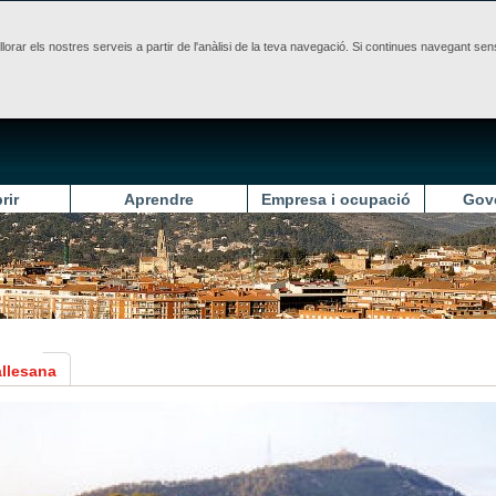
illorar els nostres serveis a partir de l'anàlisi de la teva navegació. Si continues navegant 
rir
Aprendre
Empresa i ocupació
Gov
allesana