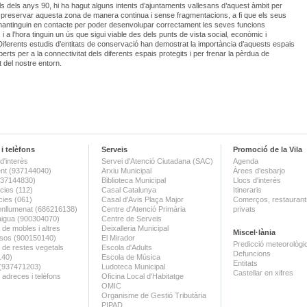
ls dels anys 90, hi ha hagut alguns intents d’ajuntaments vallesans d’aquest àmbit per
preservar aquesta zona de manera continua i sense fragmentacions, a fi que els seus
mantinguin en contacte per poder desenvolupar correctament les seves funcions
 i a l’hora tinguin un ús que sigui viable des dels punts de vista social, econòmic i
Diferents estudis d’entitats de conservació han demostrat la importància d’aquests espais
erts per a la connectivitat dels diferents espais protegits i per frenar la pèrdua de
t del nostre entorn.
i telèfons
Serveis
Promoció de la Vila
d'interès
Servei d'Atenció Ciutadana (SAC)
Agenda
nt (937144040)
Arxiu Municipal
Àrees d'esbarjo
(937144830)
Biblioteca Municipal
Llocs d'interès
ies (112)
Casal Catalunya
Itineraris
ies (061)
Casal d'Avis Plaça Major
Comerços, restaurants
enllumenat (686216138)
Centre d'Atenció Primària
privats
aigua (900304070)
Centre de Serveis
 de mobles i altres
Deixalleria Municipal
Miscel·lània
sos (900150140)
El Mirador
Predicció meteorològi
a de restes vegetals
Escola d'Adults
Defuncions
140)
Escola de Música
Entitats
 (937471203)
Ludoteca Municipal
Castellar en xifres
 adreces i telèfons
Oficina Local d'Habitatge
OMIC
Organisme de Gestió Tributària
PIPAD