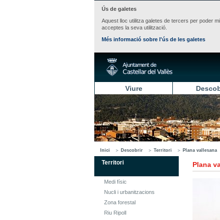
Ús de galetes
Aquest lloc utilitza galetes de tercers per poder m
acceptes la seva utilització.
Més informació sobre l'ús de les galetes
Viure
Descob
Inici
Descobrir
Territori
Plana vallesana
Territori
Plana v
Medi físic
Nucli i urbanitzacions
Zona forestal
Riu Ripoll