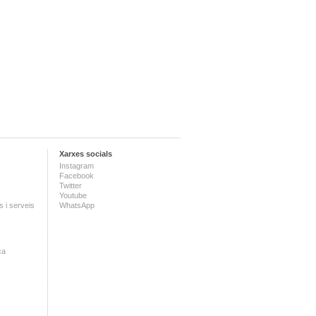
Xarxes socials
Instagram
Facebook
Twitter
Youtube
 i serveis
WhatsApp
ca