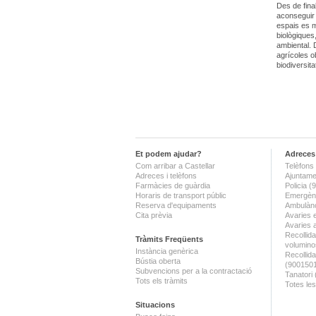
Des de fina
aconseguir 
espais es 
biològiques,
ambiental. 
agrícoles ob
biodiversita
Et podem ajudar?
Adreces 
Com arribar a Castellar
Telèfons 
Adreces i telèfons
Ajuntame
Farmàcies de guàrdia
Policia 
Horaris de transport públic
Emergènc
Reserva d'equipaments
Ambulànc
Cita prèvia
Avaries 
Avaries 
Recollida
Tràmits Freqüents
volumino
Instància genèrica
Recollid
Bústia oberta
(900150
Subvencions per a la contractació
Tanatori
Tots els tràmits
Totes les
Situacions