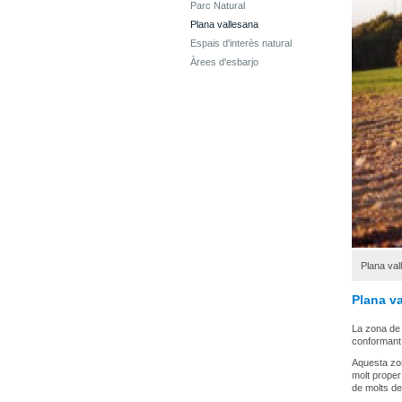
Parc Natural
Plana vallesana
Espais d'interès natural
Àrees d'esbarjo
Plana val
Plana v
La zona de 
conformant 
Aquesta zon
molt proper
de molts de