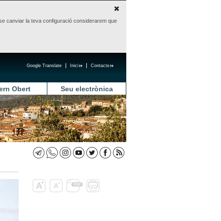
sense canviar la teva configuració considerarem que
Google Translate
Inici
Contacte
ern Obert
Seu electrònica