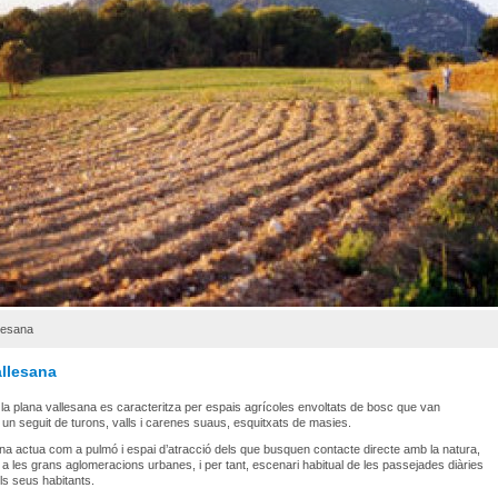
lesana
allesana
la plana vallesana es caracteritza per espais agrícoles envoltats de bosc que van
un seguit de turons, valls i carenes suaus, esquitxats de masies.
a actua com a pulmó i espai d’atracció dels que busquen contacte directe amb la natura,
 a les grans aglomeracions urbanes, i per tant, escenari habitual de les passejades diàries
ls seus habitants.