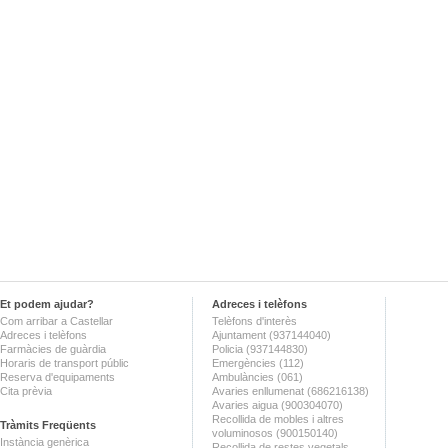
Et podem ajudar?
Adreces i telèfons
Com arribar a Castellar
Telèfons d'interès
Adreces i telèfons
Ajuntament (937144040)
Farmàcies de guàrdia
Policia (937144830)
Horaris de transport públic
Emergències (112)
Reserva d'equipaments
Ambulàncies (061)
Cita prèvia
Avaries enllumenat (686216138)
Avaries aigua (900304070)
Recollida de mobles i altres
Tràmits Freqüents
voluminosos (900150140)
Instància genèrica
Recollida de restes vegetals