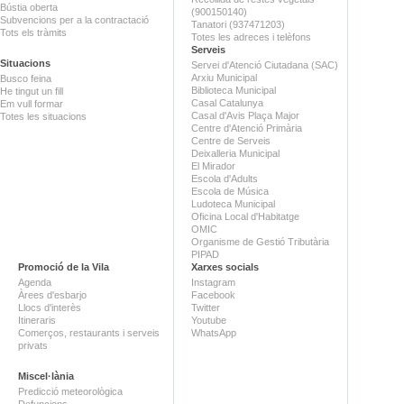
Bústia oberta
(900150140)
Subvencions per a la contractació
Tanatori (937471203)
Tots els tràmits
Totes les adreces i telèfons
Serveis
Situacions
Servei d'Atenció Ciutadana (SAC)
Arxiu Municipal
Busco feina
Biblioteca Municipal
He tingut un fill
Casal Catalunya
Em vull formar
Casal d'Avis Plaça Major
Totes les situacions
Centre d'Atenció Primària
Centre de Serveis
Deixalleria Municipal
El Mirador
Escola d'Adults
Escola de Música
Ludoteca Municipal
Oficina Local d'Habitatge
OMIC
Organisme de Gestió Tributària
PIPAD
Promoció de la Vila
Xarxes socials
Agenda
Instagram
Àrees d'esbarjo
Facebook
Llocs d'interès
Twitter
Itineraris
Youtube
Comerços, restaurants i serveis
WhatsApp
privats
Miscel·lània
Predicció meteorològica
Defuncions