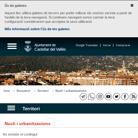
Ús de galetes
Aquest lloc utilitza galetes de tercers per poder millorar els nostres serveis a partir de
l'anàlisi de la teva navegació. Si continues navegant sense canviar la teva
configuració considerarem que acceptes la seva utilització.
Més informació sobre l'ús de les galetes
Google Translate
Inici
Contacte
Inici
Descobrir
Territori
Nucli i urbanitzacions
Territori
Nucli i urbanitzacions
No existeix el contingut