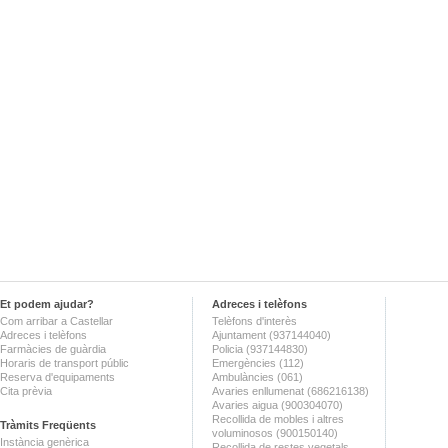
Et podem ajudar?
Adreces i telèfons
Com arribar a Castellar
Telèfons d'interès
Adreces i telèfons
Ajuntament (937144040)
Farmàcies de guàrdia
Policia (937144830)
Horaris de transport públic
Emergències (112)
Reserva d'equipaments
Ambulàncies (061)
Cita prèvia
Avaries enllumenat (686216138)
Avaries aigua (900304070)
Recollida de mobles i altres
Tràmits Freqüents
voluminosos (900150140)
Instància genèrica
Recollida de restes vegetals