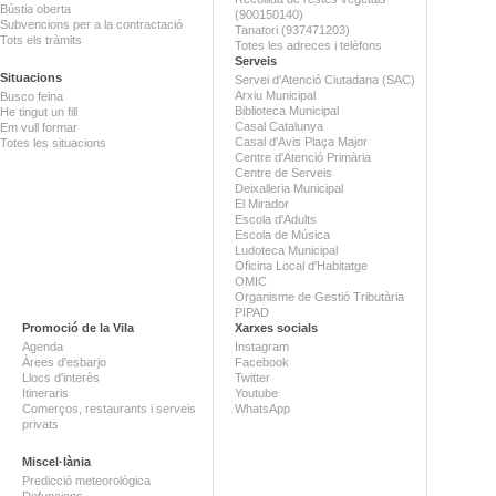
Bústia oberta
(900150140)
Subvencions per a la contractació
Tanatori (937471203)
Tots els tràmits
Totes les adreces i telèfons
Serveis
Situacions
Servei d'Atenció Ciutadana (SAC)
Arxiu Municipal
Busco feina
Biblioteca Municipal
He tingut un fill
Casal Catalunya
Em vull formar
Casal d'Avis Plaça Major
Totes les situacions
Centre d'Atenció Primària
Centre de Serveis
Deixalleria Municipal
El Mirador
Escola d'Adults
Escola de Música
Ludoteca Municipal
Oficina Local d'Habitatge
OMIC
Organisme de Gestió Tributària
PIPAD
Promoció de la Vila
Xarxes socials
Agenda
Instagram
Àrees d'esbarjo
Facebook
Llocs d'interès
Twitter
Itineraris
Youtube
Comerços, restaurants i serveis
WhatsApp
privats
Miscel·lània
Predicció meteorològica
Defuncions