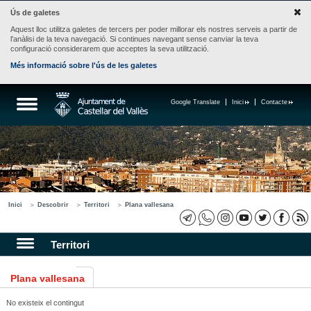
Ús de galetes
Aquest lloc utilitza galetes de tercers per poder millorar els nostres serveis a partir de
l'anàlisi de la teva navegació. Si continues navegant sense canviar la teva
configuració considerarem que acceptes la seva utilització.
Més informació sobre l'ús de les galetes
Google Translate
Inici
Contacte
Inici
Descobrir
Territori
Plana vallesana
Territori
Plana vallesana
No existeix el contingut