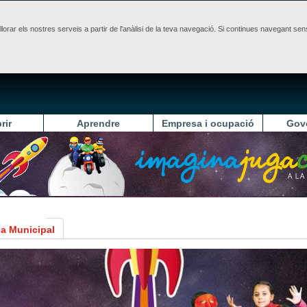
illorar els nostres serveis a partir de l'anàlisi de la teva navegació. Si continues navegant 
rir
Aprendre
Empresa i ocupació
Gov
a Municipal