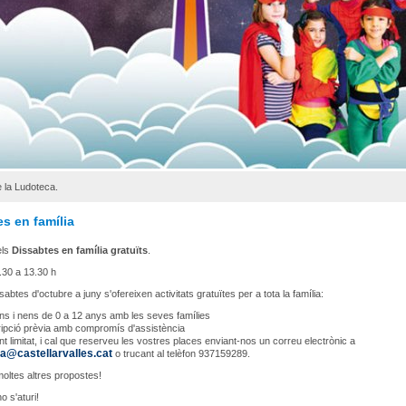
 la Ludoteca.
s en família
els
Dissabtes en família gratuïts
.
1.30 a 13.30 h
sabtes d'octubre a juny s'ofereixen activitats gratuïtes per a tota la família:
ns i nens de 0 a 12 anys amb les seves famílies
ripció prèvia amb compromís d'assistència
t limitat, i cal que reserveu les vostres places enviant-nos un correu electrònic a
a@castellarvalles.cat
o trucant al telèfon 937159289.
 moltes altres propostes!
o s'aturi!