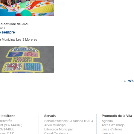
 d'octubre de 2021
Jocs
e sempre
 Municipal Les 3 Moreres
Més
i telèfons
Serveis
Promoció de la Vila
d'interès
Servei d'Atenció Ciutadana (SAC)
Agenda
nt (937144040)
Arxiu Municipal
Àrees d'esbarjo
(937144830)
Biblioteca Municipal
Llocs d'interès
ies (112)
Casal Catalunya
Itineraris