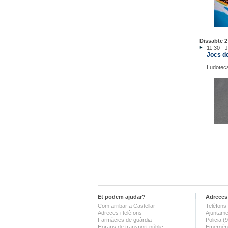
Dissabte 2
11.30 - 
Jocs d
Ludoteca
Et podem ajudar?
Adreces 
Com arribar a Castellar
Telèfons 
Adreces i telèfons
Ajuntame
Farmàcies de guàrdia
Policia 
Horaris de transport públic
Emergènc