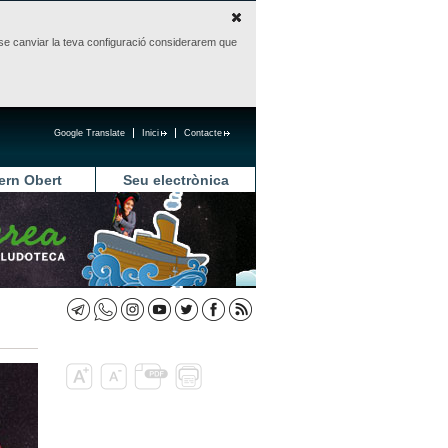
sense canviar la teva configuració considerarem que
Google Translate
Inici
Contacte
ern Obert
Seu electrònica