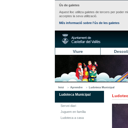
Ús de galetes
Aquest lloc utilitza galetes de tercers per poder m
acceptes la seva utilització.
Més informació sobre l'ús de les galetes
Viure
Descob
Inici
Aprendre
Ludoteca Municipal
Ludoteca Municipal
Ludotec
Servei diari
Juguem en família
Ludoteca a casa