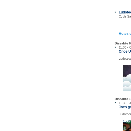
Ludote
C. de Sa
Actes 
Dissabte 
11.30 - 
Once U
Ludoteca
Dissabte 1
11.30 - 
Jocs g
Ludoteca