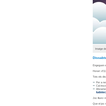
Imatge de
Dissabte
Engeguen 
Horari: d'1
Tots els dis
Per a ne
Cal insc
Aforamen
ludotec
Joc lliure i
Que el joc n