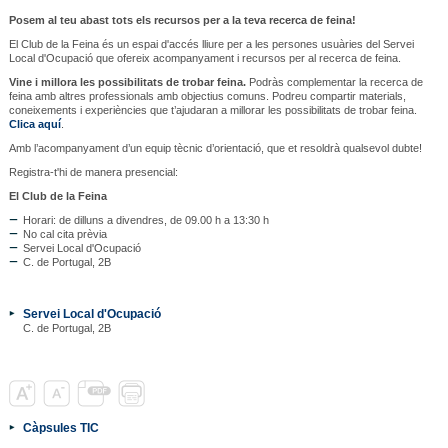
Posem al teu abast tots els recursos per a la teva recerca de feina!
El Club de la Feina és un espai d'accés lliure per a les persones usuàries del Servei
Local d'Ocupació que ofereix acompanyament i recursos per al recerca de feina.
Vine i millora les possibilitats de trobar feina.
Podràs complementar la recerca de
feina amb altres professionals amb objectius comuns. Podreu compartir materials,
coneixements i experiències que t’ajudaran a millorar les possibilitats de trobar feina.
Clica aquí
.
Amb l’acompanyament d’un equip tècnic d’orientació, que et resoldrà qualsevol dubte!
Registra-t'hi de manera presencial:
El Club de la Feina
Horari: de dilluns a divendres, de 09.00 h a 13:30 h
No cal cita prèvia
Servei Local d'Ocupació
C. de Portugal, 2B
Servei Local d'Ocupació
C. de Portugal, 2B
Càpsules TIC