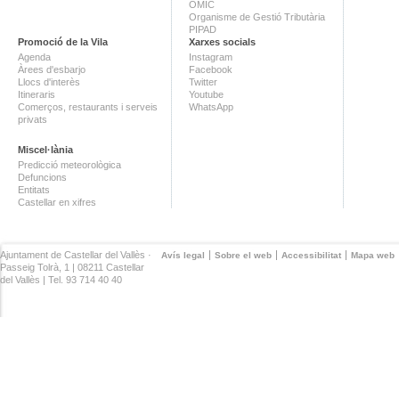
OMIC
Organisme de Gestió Tributària
PIPAD
Promoció de la Vila
Xarxes socials
Agenda
Instagram
Àrees d'esbarjo
Facebook
Llocs d'interès
Twitter
Itineraris
Youtube
Comerços, restaurants i serveis
WhatsApp
privats
Miscel·lània
Predicció meteorològica
Defuncions
Entitats
Castellar en xifres
Ajuntament de Castellar del Vallès ·
Avís legal
Sobre el web
Accessibilitat
Mapa web
Passeig Tolrà, 1 | 08211 Castellar
del Vallès | Tel. 93 714 40 40