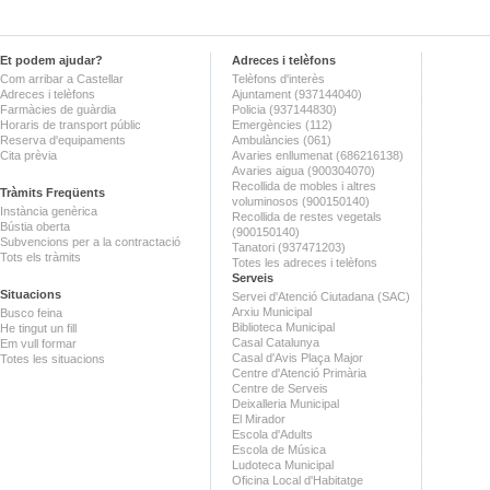
Et podem ajudar?
Adreces i telèfons
Com arribar a Castellar
Telèfons d'interès
Adreces i telèfons
Ajuntament (937144040)
Farmàcies de guàrdia
Policia (937144830)
Horaris de transport públic
Emergències (112)
Reserva d'equipaments
Ambulàncies (061)
Cita prèvia
Avaries enllumenat (686216138)
Avaries aigua (900304070)
Recollida de mobles i altres
Tràmits Freqüents
voluminosos (900150140)
Instància genèrica
Recollida de restes vegetals
Bústia oberta
(900150140)
Subvencions per a la contractació
Tanatori (937471203)
Tots els tràmits
Totes les adreces i telèfons
Serveis
Situacions
Servei d'Atenció Ciutadana (SAC)
Arxiu Municipal
Busco feina
Biblioteca Municipal
He tingut un fill
Casal Catalunya
Em vull formar
Casal d'Avis Plaça Major
Totes les situacions
Centre d'Atenció Primària
Centre de Serveis
Deixalleria Municipal
El Mirador
Escola d'Adults
Escola de Música
Ludoteca Municipal
Oficina Local d'Habitatge