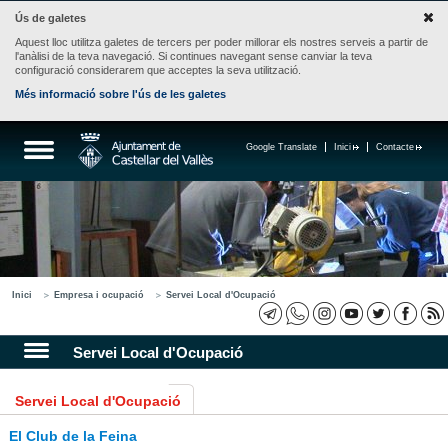
Ús de galetes
Aquest lloc utilitza galetes de tercers per poder millorar els nostres serveis a partir de
l'anàlisi de la teva navegació. Si continues navegant sense canviar la teva
configuració considerarem que acceptes la seva utilització.
Més informació sobre l'ús de les galetes
Google Translate
Inici
Contacte
Inici
Empresa i ocupació
Servei Local d'Ocupació
Servei Local d'Ocupació
Servei Local d'Ocupació
El Club de la Feina