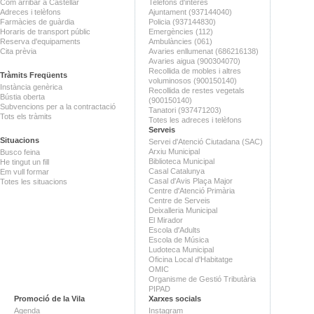
Com arribar a Castellar
Telèfons d'interès
Adreces i telèfons
Ajuntament (937144040)
Farmàcies de guàrdia
Policia (937144830)
Horaris de transport públic
Emergències (112)
Reserva d'equipaments
Ambulàncies (061)
Cita prèvia
Avaries enllumenat (686216138)
Avaries aigua (900304070)
Recollida de mobles i altres
Tràmits Freqüents
voluminosos (900150140)
Instància genèrica
Recollida de restes vegetals
Bústia oberta
(900150140)
Subvencions per a la contractació
Tanatori (937471203)
Tots els tràmits
Totes les adreces i telèfons
Serveis
Situacions
Servei d'Atenció Ciutadana (SAC)
Arxiu Municipal
Busco feina
Biblioteca Municipal
He tingut un fill
Casal Catalunya
Em vull formar
Casal d'Avis Plaça Major
Totes les situacions
Centre d'Atenció Primària
Centre de Serveis
Deixalleria Municipal
El Mirador
Escola d'Adults
Escola de Música
Ludoteca Municipal
Oficina Local d'Habitatge
OMIC
Organisme de Gestió Tributària
PIPAD
Promoció de la Vila
Xarxes socials
Agenda
Instagram