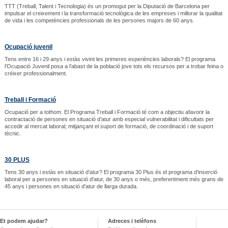
TTT (Treball, Talent i Tecnologia) és un promogut per la Diputació de Barcelona per
impulsar el creixement i la transformació tecnològica de les empreses i millorar la qualitat
de vida i les competències professionals de les persones majors de 60 anys.
Ocupació juvenil
Tens entre 16 i 29 anys i estàs vivint les primeres experiències laborals? El programa
l’Ocupació Juvenil posa a l’abast de la població jove tots els recursos per a trobar feina o
créixer professionalment.
Treball i Formació
Ocupació per a tothom. El Programa Treball i Formació té com a objectiu afavorir la
contractació de persones en situació d’atur amb especial vulnerabilitat i dificultats per
accedir al mercat laboral; mitjançant el suport de formació, de coordinació i de suport
tècnic.
30 PLUS
Tens 30 anys i estàs en situació d’atur? El programa 30 Plus és el programa d'inserció
laboral per a persones en situació d'atur, de 30 anys o més, preferentment més grans de
45 anys i persones en situació d'atur de llarga durada.
Et podem ajudar?
Adreces i telèfons