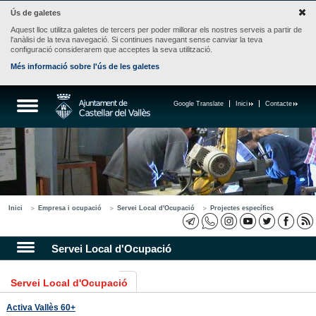
Ús de galetes
Aquest lloc utilitza galetes de tercers per poder millorar els nostres serveis a partir de
l'anàlisi de la teva navegació. Si continues navegant sense canviar la teva
configuració considerarem que acceptes la seva utilització.
Més informació sobre l'ús de les galetes
Google Translate
Inici
Contacte
Inici
Empresa i ocupació
Servei Local d'Ocupació
Projectes específics
Servei Local d'Ocupació
Servei Local d'Ocupació
Activa Vallès 60+