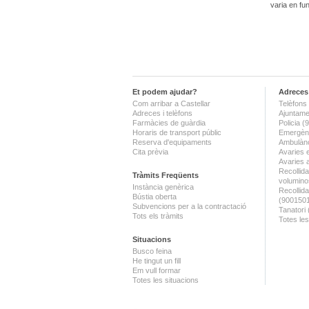
varia en fu
Et podem ajudar?
Adreces 
Com arribar a Castellar
Telèfons 
Adreces i telèfons
Ajuntame
Farmàcies de guàrdia
Policia 
Horaris de transport públic
Emergènc
Reserva d'equipaments
Ambulànc
Cita prèvia
Avaries 
Avaries 
Recollida
Tràmits Freqüents
volumino
Instància genèrica
Recollid
Bústia oberta
(900150
Subvencions per a la contractació
Tanatori
Tots els tràmits
Totes les
Situacions
Busco feina
He tingut un fill
Em vull formar
Totes les situacions