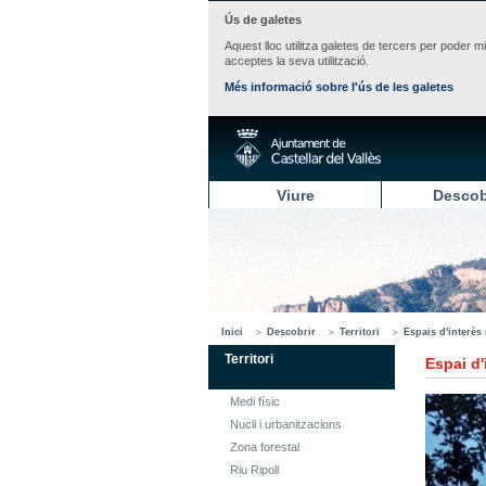
Ús de galetes
Aquest lloc utilitza galetes de tercers per poder m
acceptes la seva utilització.
Més informació sobre l'ús de les galetes
Viure
Descob
Inici
Descobrir
Territori
Espais d'interès 
Territori
Espai d'
Medi físic
Nucli i urbanitzacions
Zona forestal
Riu Ripoll