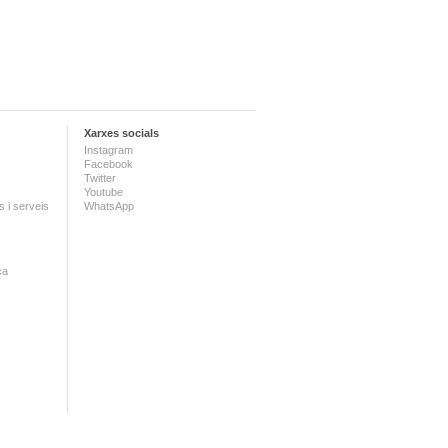
Xarxes socials
Instagram
Facebook
Twitter
Youtube
 i serveis
WhatsApp
ca