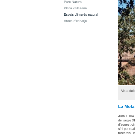
Parc Natural
Plana vallesana
Espais d'interès natural
Àrees d'esbarjo
Vista del
La Mola
Amb 1.104 m
del segle XI
d'aquest ci
s'hi pot rea
forestals i