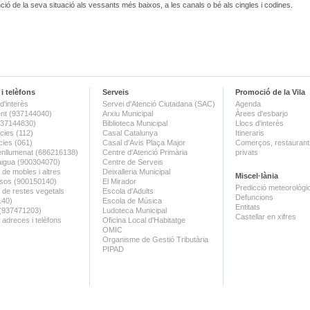
nció de la seva situació als vessants més baixos, a les canals o bé als cingles i codines.
i telèfons
Serveis
Promoció de la Vila
d'interès
Servei d'Atenció Ciutadana (SAC)
Agenda
nt (937144040)
Arxiu Municipal
Àrees d'esbarjo
(937144830)
Biblioteca Municipal
Llocs d'interès
ies (112)
Casal Catalunya
Itineraris
ies (061)
Casal d'Avis Plaça Major
Comerços, restaurants
enllumenat (686216138)
Centre d'Atenció Primària
privats
aigua (900304070)
Centre de Serveis
 de mobles i altres
Deixalleria Municipal
Miscel·lània
sos (900150140)
El Mirador
Predicció meteorològi
a de restes vegetals
Escola d'Adults
Defuncions
140)
Escola de Música
Entitats
 (937471203)
Ludoteca Municipal
Castellar en xifres
 adreces i telèfons
Oficina Local d'Habitatge
OMIC
Organisme de Gestió Tributària
PIPAD