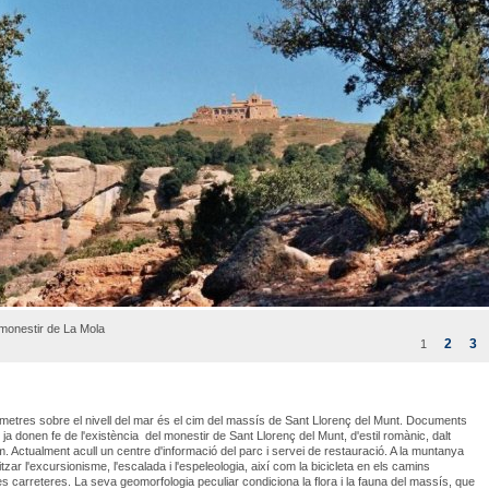
 monestir de La Mola
2
3
1
etres sobre el nivell del mar és el cim del massís de Sant Llorenç del Munt. Documents
 ja donen fe de l'existència del monestir de Sant Llorenç del Munt, d'estil romànic, dalt
m. Actualment acull un centre d'informació del parc i servei de restauració. A la muntanya
litzar l'excursionisme, l'escalada i l'espeleologia, així com la bicicleta en els camins
 les carreteres. La seva geomorfologia peculiar condiciona la flora i la fauna del massís, que