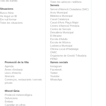
Tots els tràmits
Totes les adreces i telèfons
Serveis
Situacions
Servei d'Atenció Ciutadana (SAC)
Arxiu Municipal
Busco feina
Biblioteca Municipal
He tingut un fill
Casal Catalunya
Em vull formar
Casal d'Avis Plaça Major
Totes les situacions
Centre d'Atenció Primària
Centre de Serveis
Deixalleria Municipal
El Mirador
Escola d'Adults
Escola de Música
Ludoteca Municipal
Oficina Local d'Habitatge
OMIC
Organisme de Gestió Tributària
PIPAD
Promoció de la Vila
Xarxes socials
Agenda
Instagram
Àrees d'esbarjo
Facebook
Llocs d'interès
Twitter
Itineraris
Youtube
Comerços, restaurants i serveis
WhatsApp
privats
Miscel·lània
Predicció meteorològica
Defuncions
Entitats
Castellar en xifres