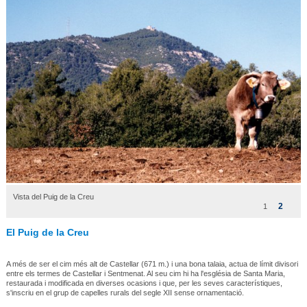
Vista del Puig de la Creu
2
1
El Puig de la Creu
A més de ser el cim més alt de Castellar (671 m.) i una bona talaia, actua de límit divisori
entre els termes de Castellar i Sentmenat. Al seu cim hi ha l'església de Santa Maria,
restaurada i modificada en diverses ocasions i que, per les seves característiques,
s'inscriu en el grup de capelles rurals del segle XII sense ornamentació.