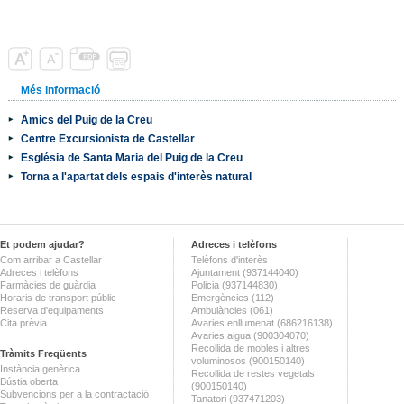
Més informació
Amics del Puig de la Creu
Centre Excursionista de Castellar
Església de Santa Maria del Puig de la Creu
Torna a l'apartat dels espais d'interès natural
Et podem ajudar?
Adreces i telèfons
Com arribar a Castellar
Telèfons d'interès
Adreces i telèfons
Ajuntament (937144040)
Farmàcies de guàrdia
Policia (937144830)
Horaris de transport públic
Emergències (112)
Reserva d'equipaments
Ambulàncies (061)
Cita prèvia
Avaries enllumenat (686216138)
Avaries aigua (900304070)
Recollida de mobles i altres
Tràmits Freqüents
voluminosos (900150140)
Instància genèrica
Recollida de restes vegetals
Bústia oberta
(900150140)
Subvencions per a la contractació
Tanatori (937471203)