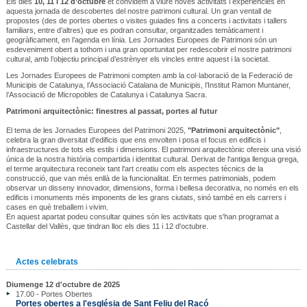
Els dies
10, 11 i 12 d’octubre
et convidem a viure noves activitats i experiències en
aquesta jornada de descobertes del nostre patrimoni cultural. Un gran ventall de
propostes (des de portes obertes o visites guiades fins a concerts i activitats i tallers
familiars, entre d’altres) que es podran consultar, organitzades temàticament i
geogràficament, en l’agenda en línia. Les Jornades Europees de Patrimoni són un
esdeveniment obert a tothom i una gran oportunitat per redescobrir el nostre patrimoni
cultural, amb l’objectiu principal d’estrènyer els vincles entre aquest i la societat.
Les Jornades Europees de Patrimoni compten amb la col·laboració de la Federació de
Municipis de Catalunya, l’Associació Catalana de Municipis, l’Institut Ramon Muntaner,
l’Associació de Micropobles de Catalunya i Catalunya Sacra.
Patrimoni arquitectònic: finestres al passat, portes al futur
El tema de les Jornades Europees del Patrimoni 2025,
"Patrimoni arquitectònic"
,
celebra la gran diversitat d'edificis que ens envolten i posa el focus en edificis i
infraestructures de tots els estils i dimensions. El patrimoni arquitectònic ofereix una visió
única de la nostra història compartida i identitat cultural. Derivat de l'antiga llengua grega,
el terme arquitectura reconeix tant l'art creatiu com els aspectes tècnics de la
construcció, que van més enllà de la funcionalitat. En termes patrimonials, podem
observar un disseny innovador, dimensions, forma i bellesa decorativa, no només en els
edificis i monuments més imponents de les grans ciutats, sinó també en els carrers i
cases en què treballem i vivim.
En aquest apartat podeu consultar quines són les activitats que s'han programat a
Castellar del Vallès, que tindran lloc els dies 11 i 12 d'octubre.
Actes celebrats
Diumenge 12 d'octubre de 2025
17.00 - Portes Obertes
Portes obertes a l'església de Sant Feliu del Racó