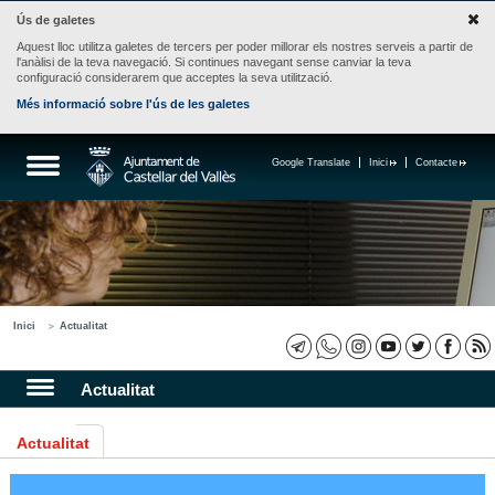
Ús de galetes
Aquest lloc utilitza galetes de tercers per poder millorar els nostres serveis a partir de
l'anàlisi de la teva navegació. Si continues navegant sense canviar la teva
configuració considerarem que acceptes la seva utilització.
Més informació sobre l'ús de les galetes
Google Translate
Inici
Contacte
Inici
Actualitat
Actualitat
Actualitat