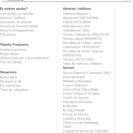
Et podem ajudar?
Adreces i telèfons
Com arribar a Castellar
Telèfons d'interès
Adreces i telèfons
Ajuntament (937144040)
Farmàcies de guàrdia
Policia (937144830)
Horaris de transport públic
Emergències (112)
Reserva d'equipaments
Ambulàncies (061)
Cita prèvia
Avaries enllumenat (686216138)
Avaries aigua (900304070)
Recollida de mobles i altres
Tràmits Freqüents
voluminosos (900150140)
Instància genèrica
Recollida de restes vegetals
Bústia oberta
(900150140)
Subvencions per a la contractació
Tanatori (937471203)
Tots els tràmits
Totes les adreces i telèfons
Serveis
Situacions
Servei d'Atenció Ciutadana (SAC)
Arxiu Municipal
Busco feina
Biblioteca Municipal
He tingut un fill
Casal Catalunya
Em vull formar
Casal d'Avis Plaça Major
Totes les situacions
Centre d'Atenció Primària
Centre de Serveis
Deixalleria Municipal
El Mirador
Escola d'Adults
Escola de Música
Ludoteca Municipal
Oficina Local d'Habitatge
OMIC
Organisme de Gestió Tributària