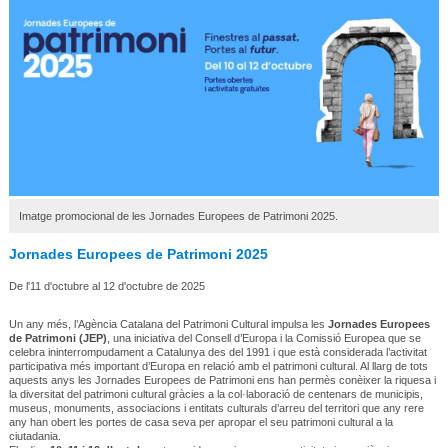
Imatge promocional de les Jornades Europees de Patrimoni 2025.
Jornades Europees de Patrimoni 2025
De l'11 d'octubre al 12 d'octubre de 2025
Un any més, l’Agència Catalana del Patrimoni Cultural impulsa les
Jornades Europees
de Patrimoni (JEP)
, una iniciativa del Consell d’Europa i la Comissió Europea que se
celebra ininterrompudament a Catalunya des del 1991 i que està considerada l’activitat
participativa més important d’Europa en relació amb el patrimoni cultural. Al llarg de tots
aquests anys les Jornades Europees de Patrimoni ens han permès conèixer la riquesa i
la diversitat del patrimoni cultural gràcies a la col·laboració de centenars de municipis,
museus, monuments, associacions i entitats culturals d’arreu del territori que any rere
any han obert les portes de casa seva per apropar el seu patrimoni cultural a la
ciutadania.