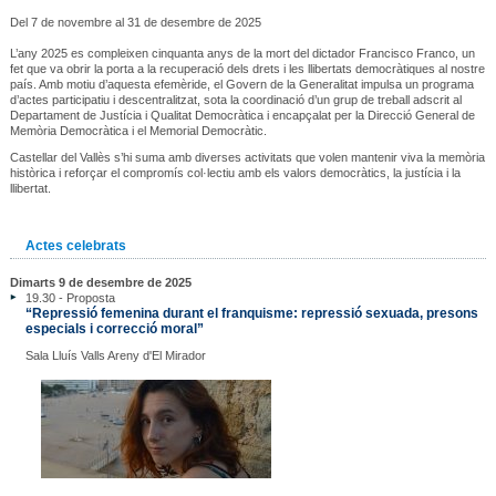
Del 7 de novembre al 31 de desembre de 2025
L’any 2025 es compleixen cinquanta anys de la mort del dictador Francisco Franco, un
fet que va obrir la porta a la recuperació dels drets i les llibertats democràtiques al nostre
país. Amb motiu d’aquesta efemèride, el Govern de la Generalitat impulsa un programa
d’actes participatiu i descentralitzat, sota la coordinació d’un grup de treball adscrit al
Departament de Justícia i Qualitat Democràtica i encapçalat per la Direcció General de
Memòria Democràtica i el Memorial Democràtic.
Castellar del Vallès s’hi suma amb diverses activitats que volen mantenir viva la memòria
històrica i reforçar el compromís col·lectiu amb els valors democràtics, la justícia i la
llibertat.
Actes celebrats
Dimarts 9 de desembre de 2025
19.30 - Proposta
“Repressió femenina durant el franquisme: repressió sexuada, presons
especials i correcció moral”
Sala Lluís Valls Areny d'El Mirador