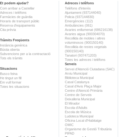
Et podem ajudar?
Adreces i telèfons
Com arribar a Castellar
Telèfons d'interès
Adreces i telèfons
Ajuntament (937144040)
Farmàcies de guàrdia
Policia (937144830)
Horaris de transport públic
Emergències (112)
Reserva d'equipaments
Ambulàncies (061)
Cita prèvia
Avaries enllumenat (686216138)
Avaries aigua (900304070)
Recollida de mobles i altres
Tràmits Freqüents
voluminosos (900150140)
Instància genèrica
Recollida de restes vegetals
Bústia oberta
(900150140)
Subvencions per a la contractació
Tanatori (937471203)
Tots els tràmits
Totes les adreces i telèfons
Serveis
Situacions
Servei d'Atenció Ciutadana (SAC)
Arxiu Municipal
Busco feina
Biblioteca Municipal
He tingut un fill
Casal Catalunya
Em vull formar
Casal d'Avis Plaça Major
Totes les situacions
Centre d'Atenció Primària
Centre de Serveis
Deixalleria Municipal
El Mirador
Escola d'Adults
Escola de Música
Ludoteca Municipal
Oficina Local d'Habitatge
OMIC
Organisme de Gestió Tributària
PIPAD