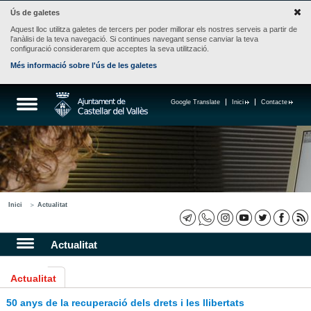
Ús de galetes
Aquest lloc utilitza galetes de tercers per poder millorar els nostres serveis a partir de
l'anàlisi de la teva navegació. Si continues navegant sense canviar la teva
configuració considerarem que acceptes la seva utilització.
Més informació sobre l'ús de les galetes
Google Translate
Inici
Contacte
Inici
Actualitat
Actualitat
Actualitat
50 anys de la recuperació dels drets i les llibertats