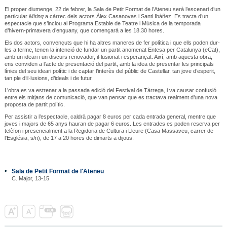
El proper diumenge, 22 de febrer, la Sala de Petit Format de l’Ateneu serà l’escenari d’un
particular
Míting
a càrrec dels actors Àlex Casanovas i Santi Ibàñez. Es tracta d’un
espectacle que s’inclou al Programa Estable de Teatre i Música de la temporada
d’hivern-primavera d’enguany, que començarà a les 18.30 hores.
Els dos actors, convençuts que hi ha altres maneres de fer política i que ells poden dur-
les a terme, tenen la intenció de fundar un partit anomenat Entesa per Catalunya (eCat),
amb un ideari i un discurs renovador, il·lusionat i esperançat. Així, amb aquesta obra,
ens conviden a l’acte de presentació del partit, amb la idea de presentar les principals
línies del seu ideari polític i de captar l’interès del públic de Castellar, tan jove d’esperit,
tan ple d’il·lusions, d’ideals i de futur.
L’obra es va estrenar a la passada edició del Festival de Tàrrega, i va causar confusió
entre els mitjans de comunicació, que van pensar que es tractava realment d’una nova
proposta de partit polític.
Per assistir a l’espectacle, caldrà pagar 8 euros per cada entrada general, mentre que
joves i majors de 65 anys hauran de pagar 6 euros. Les entrades es poden reserva per
telèfon i presencialment a la Regidoria de Cultura i Lleure (Casa Massaveu, carrer de
l'Església, s/n), de 17 a 20 hores de dimarts a dijous.
Sala de Petit Format de l'Ateneu
C. Major, 13-15