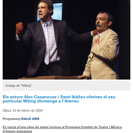
Imatge de "Míting"
Els actors Àlex Casanovas i Santi Ibàñez oferiran el seu
particular Míting diumenge a l’Ateneu
Dijous 19 de febrer de 2009
Programes|
Edició 2009
Es tracta d’una obra de teatre inclosa al Programa Estable de Teatre i Música
d’hivern-primavera