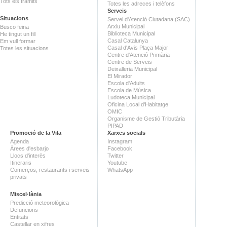
Tots els tràmits
Totes les adreces i telèfons
Serveis
Situacions
Servei d'Atenció Ciutadana (SAC)
Arxiu Municipal
Busco feina
Biblioteca Municipal
He tingut un fill
Casal Catalunya
Em vull formar
Casal d'Avis Plaça Major
Totes les situacions
Centre d'Atenció Primària
Centre de Serveis
Deixalleria Municipal
El Mirador
Escola d'Adults
Escola de Música
Ludoteca Municipal
Oficina Local d'Habitatge
OMIC
Organisme de Gestió Tributària
PIPAD
Promoció de la Vila
Xarxes socials
Agenda
Instagram
Àrees d'esbarjo
Facebook
Llocs d'interès
Twitter
Itineraris
Youtube
Comerços, restaurants i serveis
WhatsApp
privats
Miscel·lània
Predicció meteorològica
Defuncions
Entitats
Castellar en xifres