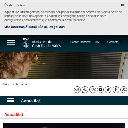
Ús de galetes
Aquest lloc utilitza galetes de tercers per poder millorar els nostres serveis a partir de
l'anàlisi de la teva navegació. Si continues navegant sense canviar la teva
configuració considerarem que acceptes la seva utilització.
Més informació sobre l'ús de les galetes
Google Translate
Inici
Contacte
Inici
Actualitat
Actualitat
Actualitat