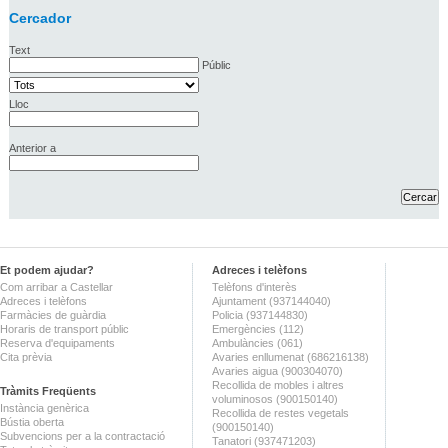
Cercador
Text
Públic
Lloc
Anterior a
Et podem ajudar?
Adreces i telèfons
Com arribar a Castellar
Telèfons d'interès
Adreces i telèfons
Ajuntament (937144040)
Farmàcies de guàrdia
Policia (937144830)
Horaris de transport públic
Emergències (112)
Reserva d'equipaments
Ambulàncies (061)
Cita prèvia
Avaries enllumenat (686216138)
Avaries aigua (900304070)
Recollida de mobles i altres
Tràmits Freqüents
voluminosos (900150140)
Instància genèrica
Recollida de restes vegetals
Bústia oberta
(900150140)
Subvencions per a la contractació
Tanatori (937471203)