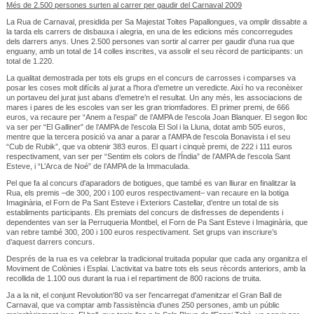
Més de 2.500 persones surten al carrer per gaudir del Carnaval 2009
La Rua de Carnaval, presidida per Sa Majestat Toltes Papallongues, va omplir dissabte a
la tarda els carrers de disbauxa i alegria, en una de les edicions més concorregudes
dels darrers anys. Unes 2.500 persones van sortir al carrer per gaudir d’una rua que
enguany, amb un total de 14 colles inscrites, va assolir el seu rècord de participants: un
total de 1.220.
La qualitat demostrada per tots els grups en el concurs de carrosses i comparses va
posar les coses molt difícils al jurat a l’hora d’emetre un veredicte. Així ho va reconèixer
un portaveu del jurat just abans d’emetre’n el resultat. Un any més, les associacions de
mares i pares de les escoles van ser les gran triomfadores. El primer premi, de 666
euros, va recaure per “Anem a l’espai” de l’AMPA de l’escola Joan Blanquer. El segon lloc
va ser per “El Galliner” de l’AMPA de l’escola El Sol i la Lluna, dotat amb 505 euros,
mentre que la tercera posició va anar a parar a l’AMPA de l’escola Bonavista i el seu
“Cub de Rubik”, que va obtenir 383 euros. El quart i cinquè premi, de 222 i 111 euros
respectivament, van ser per “Sentim els colors de l’Índia” de l’AMPA de l’escola Sant
Esteve, i “L’Arca de Noé” de l’AMPA de la Immaculada.
Pel que fa al concurs d'aparadors de botigues, que també es van lliurar en finalitzar la
Rua, els premis –de 300, 200 i 100 euros respectivament– van recaure en la botiga
Imaginària, el Forn de Pa Sant Esteve i Exteriors Castellar, d’entre un total de sis
establiments participants. Els premiats del concurs de disfresses de dependents i
dependentes van ser la Perruqueria Montbel, el Forn de Pa Sant Esteve i Imaginària, que
van rebre també 300, 200 i 100 euros respectivament. Set grups van inscriure’s
d’aquest darrers concurs.
Després de la rua es va celebrar la tradicional truitada popular que cada any organitza el
Moviment de Colònies i Esplai. L’activitat va batre tots els seus rècords anteriors, amb la
recollida de 1.100 ous durant la rua i el repartiment de 800 racions de truita.
Ja a la nit, el conjunt Revolution'80 va ser l'encarregat d'amenitzar el Gran Ball de
Carnaval, que va comptar amb l'assistència d'unes 250 persones, amb un públic