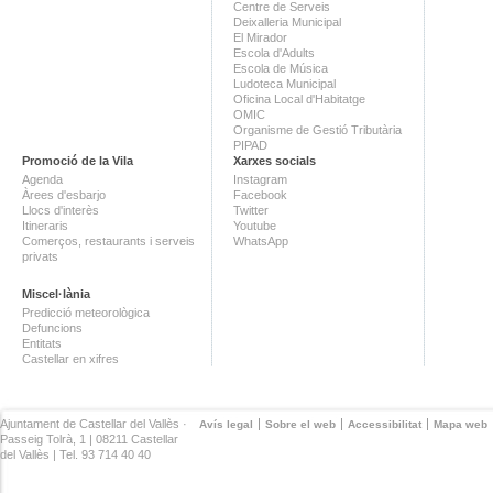
Centre de Serveis
Deixalleria Municipal
El Mirador
Escola d'Adults
Escola de Música
Ludoteca Municipal
Oficina Local d'Habitatge
OMIC
Organisme de Gestió Tributària
PIPAD
Promoció de la Vila
Xarxes socials
Agenda
Instagram
Àrees d'esbarjo
Facebook
Llocs d'interès
Twitter
Itineraris
Youtube
Comerços, restaurants i serveis
WhatsApp
privats
Miscel·lània
Predicció meteorològica
Defuncions
Entitats
Castellar en xifres
Ajuntament de Castellar del Vallès ·
Avís legal
Sobre el web
Accessibilitat
Mapa web
Passeig Tolrà, 1 | 08211 Castellar
del Vallès | Tel. 93 714 40 40