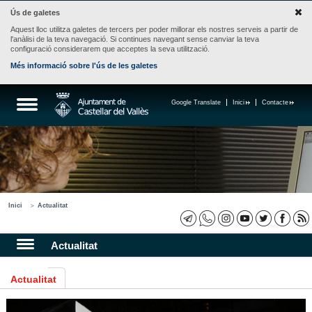
Ús de galetes
Aquest lloc utilitza galetes de tercers per poder millorar els nostres serveis a partir de
l'anàlisi de la teva navegació. Si continues navegant sense canviar la teva
configuració considerarem que acceptes la seva utilització.
Més informació sobre l'ús de les galetes
Google Translate
Inici
Contacte
Inici
Actualitat
Actualitat
Actualitat