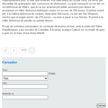
majoritàriament jove. El ball, que tenia lloc a la Sala Blava de l'Espai Tolrà, va servir per
desvetllar els guanyador dels concursos de disfresses. La gran sensació va ser per un
noi disfressat de Wall.e, que ja va ser aclamat pel públic assistent just abans de
proclamar-se millor disfressa individual i endur-se un xec de 250 euros. El primer premi
per a la millora disfressa de conjunt, dotat amb 300 euros, va ser per Els Simpson,
mentre que el segon premi –de 275 euros– va anar a parar a Les Núvies. El premi a la
millor disfressa de parella va quedar desert.
El cap de setmana carnavalesc es va iniciar divendres al matí, amb la visita del Toltes
Papallongues a les escoles de Castellar. A la tarda, la plaça Calissó es va omplir de gom
a gom en el marc d’una festa infantil.
Cercador
Text
Públic
Lloc
Anterior a