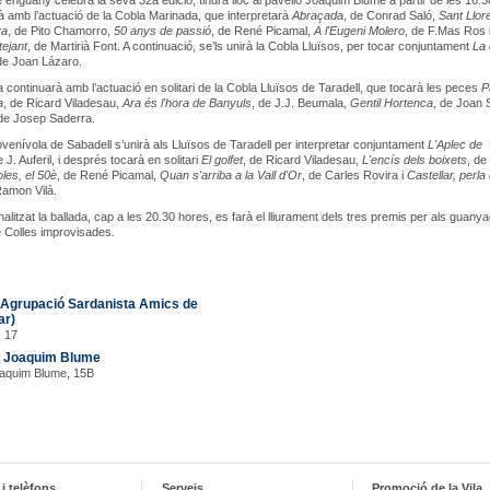
e enguany celebra la seva 32a edició, tindrà lloc al pavelló Joaquim Blume a partir de les 16.3
 amb l’actuació de la Cobla Marinada, que interpretarà
Abraçada
, de Conrad Saló,
Sant Llor
va
, de Pito Chamorro,
50 anys de passió
, de René Picamal,
A l'Eugeni Molero
, de F.Mas Ros 
ejant
, de Martirià Font. A continuació, se’ls unirà la Cobla Lluïsos, per tocar conjuntament
La 
de Joan Lázaro.
 continuarà amb l’actuació en solitari de la Cobla Lluïsos de Taradell, que tocarà les peces
P
a
, de Ricard Viladesau,
Ara és l'hora de Banyuls
, de J.J. Beumala,
Gentil Hortenca
, de Joan 
 de Josep Saderra.
venívola de Sabadell s’unirà als Lluïsos de Taradell per interpretar conjuntament
L'Aplec de
e J. Auferil, i després tocarà en solitari
El golfet
, de Ricard Viladesau,
L'encís dels boixets
, de
les, el 50è
, de René Picamal,
Quan s'arriba a la Vall d'Or
, de Carles Rovira i
Castellar, perla 
Ramon Vilà.
nalitzat la ballada, cap a les 20.30 hores, es farà el lliurament dels tres premis per als guany
 Colles improvisades.
Agrupació Sardanista Amics de
ar)
, 17
ó Joaquim Blume
oaquim Blume, 15B
i telèfons
Serveis
Promoció de la Vila