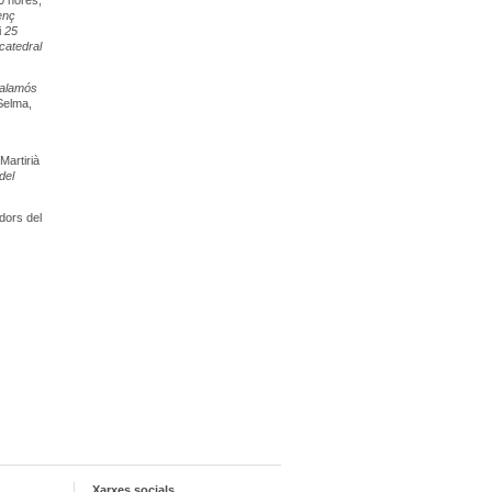
0 hores,
enç
i
25
catedral
alamós
Selma,
 Martirià
del
adors del
Xarxes socials