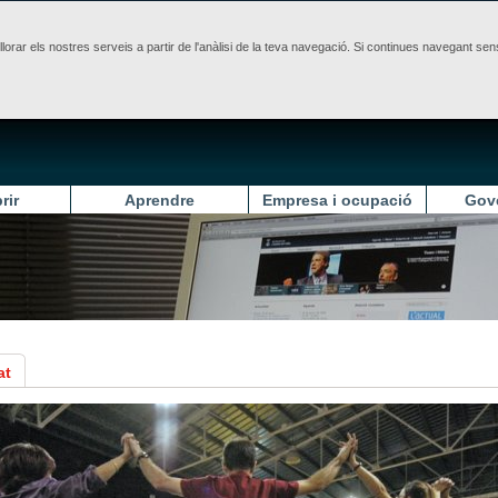
illorar els nostres serveis a partir de l'anàlisi de la teva navegació. Si continues navegant 
rir
Aprendre
Empresa i ocupació
Gov
at