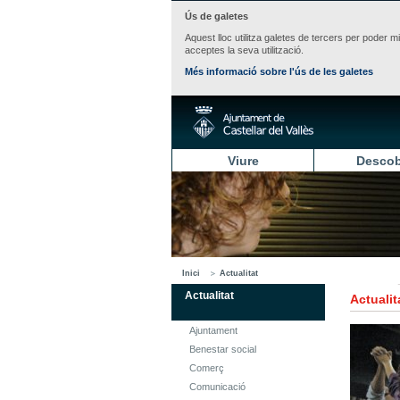
Ús de galetes
Aquest lloc utilitza galetes de tercers per poder m
acceptes la seva utilització.
Més informació sobre l'ús de les galetes
Viure
Descob
Inici
Actualitat
Actualitat
Actualit
Ajuntament
Benestar social
Comerç
Comunicació