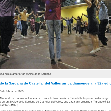
una edició anterior de l'Aplec de la Sardana
de la Sardana de Castellar del Vallès arriba diumenge a la 32a edi
5 de febrer de 2009
Marinada de Badalona, Lluïsos de Taradell i Jovenívola de Sabadell interpretaran diumenge u
 durant l’Aplec de la Sardana de Castellar del Vallès, que cada any organitza l’Agrupació Sa
astellar (ASAC).