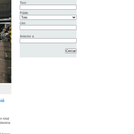
Text
Públic
Lloc
Anterior a
ció
n total
rdanista