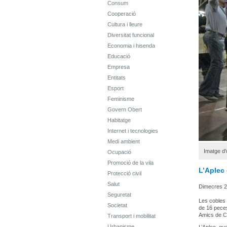
Consum
Cooperació
Cultura i lleure
Diversitat funcional
Economia i hisenda
Educació
Empresa
Entitats
Esport
Feminisme
Govern Obert
Habitatge
Internet i tecnologies
Medi ambient
Imatge d'
Ocupació
Promoció de la vila
L’Aplec 
Protecció civil
Salut
Dimecres 2
Seguretat
Les cobles 
Societat
de 16 peces
Amics de C
Transport i mobilitat
Urbanisme