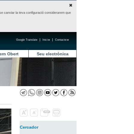
sense canviar la teva configuració considerarem que
Google Translate
Inici
Contacte
ern Obert
Seu electrònica
Cercador