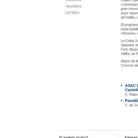
L’Aplec, qu
i començarà
Via pública
gran reser
LGTBIQ+
anys repunt
del Vallès
, 
El programa
ciutat pubill
i
Renoera
,
La Cobla Jo
Sabadell
, d
Font,
Banyo
Vallès
, de 
Abans de fi
Concurs de
ASAC (
Castell
C. Major
Pavell
C. de J
Et podem ajudar?
Adreces 