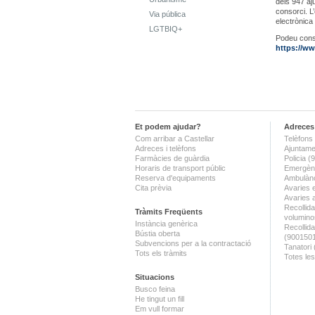
dels 947 aj
consorci. L’
Via pública
electrònica 
LGTBIQ+
Podeu consu
https://w
Et podem ajudar?
Adreces 
Com arribar a Castellar
Telèfons 
Adreces i telèfons
Ajuntame
Farmàcies de guàrdia
Policia 
Horaris de transport públic
Emergènc
Reserva d'equipaments
Ambulànc
Cita prèvia
Avaries 
Avaries 
Recollida
Tràmits Freqüents
volumino
Instància genèrica
Recollid
Bústia oberta
(900150
Subvencions per a la contractació
Tanatori
Tots els tràmits
Totes les
Situacions
Busco feina
He tingut un fill
Em vull formar