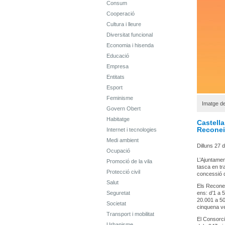
Consum
Cooperació
Cultura i lleure
Diversitat funcional
Economia i hisenda
Educació
Empresa
Entitats
Esport
Feminisme
Imatge d
Govern Obert
Habitatge
Castella
Reconei
Internet i tecnologies
Medi ambient
Dilluns 27 d
Ocupació
L’Ajuntamen
Promoció de la vila
tasca en tr
Protecció civil
concessió d
Salut
Els Reconei
Seguretat
ens: d’1 a 
20.001 a 50
Societat
cinquena ve
Transport i mobilitat
El Consorci
Urbanisme