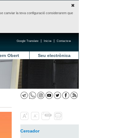
sense canviar la teva configuració considerarem que
Google Translate
Inici
Contacte
ern Obert
Seu electrònica
Cercador