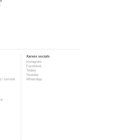
ix
ó
Xarxes socials
Instagram
Facebook
Twitter
Youtube
 i serveis
WhatsApp
ca