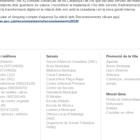
untaments i els 42 consells comarcals de tot Catalunya i de l’ús que fan dels serveis del mate
objectiu dels guardons és valorar i reconèixer la implantació i l’ús dels serveis d’administraci
i la transformació digital en la relació dels ens amb la ciutadania i en la seva gestió interna.
ltar el rànquing complet d’aquesta 5a edició dels Reconeixements clicant aquí:
ww.aoc.cat/reconeixements/reconeixements2019/
.
i telèfons
Serveis
Promoció de la Vila
d'interès
Servei d'Atenció Ciutadana (SAC)
Agenda
nt (937144040)
Arxiu Municipal
Àrees d'esbarjo
(937144830)
Biblioteca Municipal
Llocs d'interès
ies (112)
Casal Catalunya
Itineraris
ies (061)
Casal d'Avis Plaça Major
Comerços, restaurants
enllumenat (686216138)
Centre d'Atenció Primària
privats
aigua (900304070)
Centre de Serveis
 de mobles i altres
Deixalleria Municipal
Miscel·lània
sos (900150140)
El Mirador
Predicció meteorològi
a de restes vegetals
Escola d'Adults
Defuncions
140)
Escola de Música
Entitats
 (937471203)
Ludoteca Municipal
Castellar en xifres
 adreces i telèfons
Oficina Local d'Habitatge
OMIC
Organisme de Gestió Tributària
PIPAD