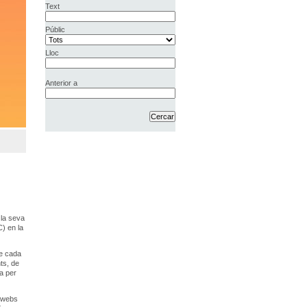
Text
Públic
Lloc
Anterior a
 la seva
C) en la
de cada
ts, de
a per
s webs