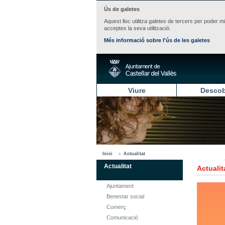
Ús de galetes
Aquest lloc utilitza galetes de tercers per poder m
acceptes la seva utilització.
Més informació sobre l'ús de les galetes
Viure
Descob
Inici
Actualitat
Actualitat
Actualit
Ajuntament
Benestar social
Comerç
Comunicació