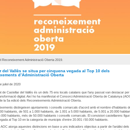
el Reconeixement Administració Oberta 2019.
r del Vallès se situa per cinquena vegada al Top 10 dels
xements d’Administració Oberta
e juliol de 2020
t de Castellar del Vallès és un dels 75 ens locals catalans que l’any passat van destacar per
ansformació digital. Així ho ha manifestat el Consorci Administració Oberta de Catalunya (AO
e la 5a edició dels Reconeixements Administració Oberta.
xements distingeixen ajuntaments i consells comarcals d’acord amb el nombre d’habitants 
500 habitants, de 501 a 1.000 habitants, de 1.001 a 5.000 habitants, de 5.001 a 20.000 habitan
.000 habitants, més de 50.000 habitants i consells comarcals. El consistori castellarenc figur
gada al Top 10 en la categoria de municipis d’entre 20.001 i 50.000 habitants.
 AOC atorga aquestes distincions en base a uns indicadors objectius a partir de l’anàlisi del