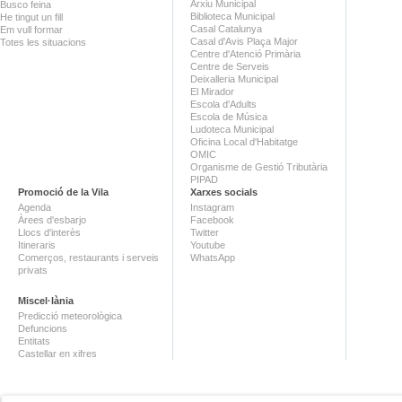
Arxiu Municipal
Busco feina
Biblioteca Municipal
He tingut un fill
Casal Catalunya
Em vull formar
Casal d'Avis Plaça Major
Totes les situacions
Centre d'Atenció Primària
Centre de Serveis
Deixalleria Municipal
El Mirador
Escola d'Adults
Escola de Música
Ludoteca Municipal
Oficina Local d'Habitatge
OMIC
Organisme de Gestió Tributària
PIPAD
Promoció de la Vila
Xarxes socials
Agenda
Instagram
Àrees d'esbarjo
Facebook
Llocs d'interès
Twitter
Itineraris
Youtube
Comerços, restaurants i serveis
WhatsApp
privats
Miscel·lània
Predicció meteorològica
Defuncions
Entitats
Castellar en xifres