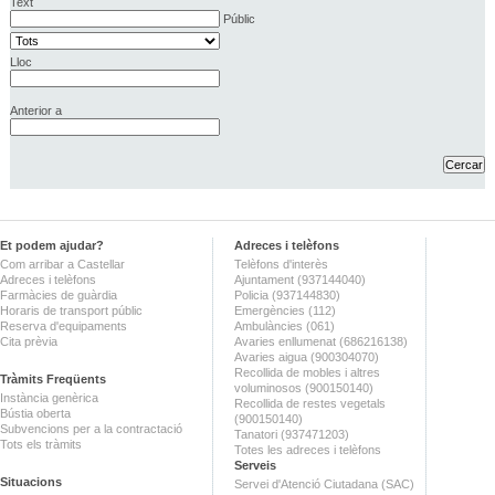
Text
Públic
Lloc
Anterior a
Et podem ajudar?
Adreces i telèfons
Com arribar a Castellar
Telèfons d'interès
Adreces i telèfons
Ajuntament (937144040)
Farmàcies de guàrdia
Policia (937144830)
Horaris de transport públic
Emergències (112)
Reserva d'equipaments
Ambulàncies (061)
Cita prèvia
Avaries enllumenat (686216138)
Avaries aigua (900304070)
Recollida de mobles i altres
Tràmits Freqüents
voluminosos (900150140)
Instància genèrica
Recollida de restes vegetals
Bústia oberta
(900150140)
Subvencions per a la contractació
Tanatori (937471203)
Tots els tràmits
Totes les adreces i telèfons
Serveis
Situacions
Servei d'Atenció Ciutadana (SAC)