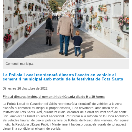
Cementiri municipal.
La Policia Local reordenarà dimarts l’accés en vehicle al
cementiri municipal amb motiu de la festivitat de Tots Sants
Dimecres 26 d'octubre de 2022
Fins al dimarts, inclòs, el cementiri obrirà cada dia de 9 a 19 hores
La Policia Local de Castellar del Vallès reordenarà la circulació de vehicles a la zona
d’accés al cementiri municipal el proper dimarts, 1 de novembre, amb motiu de la
festivitat de Tots Sants. Així, durant tot el dia, el carrer del Serrat del Vent serà de sentit
únic, amb accés limitat en sentit ascendent. Per tornar a la rotonda de la Dona Acollidora,
els vehicles hauran de baixar pels carrers de l’Olleta, del Reiet i dels Fruiters. Per aquest
motiu, la Regidoria d’Espai Públic i Manteniment ha desbrossat els vorals de tot aquest
circuit i ha condicionat el camí de sortida.