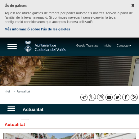
Ús de galetes
Aquest lloc utilitza galetes de tercers per poder millorar els nostres serveis a partir de
l'anàlisi de la teva navegació. Si continues navegant sense canviar la teva
configuració considerarem que acceptes la seva utilització.
Més informació sobre l'ús de les galetes
Google Translate
Inici
Contacte
Inici
Actualitat
Actualitat
Actualitat