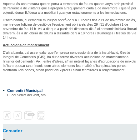
Aquesta és una mesura que es porta a terme des de fa uns quants anys amb previsió
de l’afluència de visitants que s’apropen a l’equipament cada 1 de novembre, i que té per
objectiu donar fluïdesa a la mobilitat i guanyar estacionaments a les immediacions.
D’altra banda, el cementiri municipal obrirà de 9 a 19 hores fins a l’1 de novembre inclòs,
mentre que l’oficina de gestió de l’equipament obrirà els dies 29 i 31 d’octubre i 1 de
novembre de 9 a 14 h. Val a dir que a partir del dimecres dia 2 el cementiri iniciarà l’horari
d’hivern, és a dir, obrirà de dilluns a dissabte de 9 a 18 hores i diumenges i festius de 9 a
14 hores.
Actuacions de manteniment
D’altra banda, cal assenyalar que l’empresa concessionària de la instal·lació, Gestió
Integral de Cementiris (GIS), ha dut a terme diverses actuacions de manteniment a
l’interior del cementiri. Així, entre d’altres, s’han netejat façanes d’agrupacions de nínxols
i s’han reposat tant nínxols com altres elements fets malbé, s’han pintat les portes
d’entrada i els bancs, s’han podat els xiprers i s’han fet millores a l’enjardinament.
Cementiri Municipal
C. del Serrat del Vent, s/n
Cercador