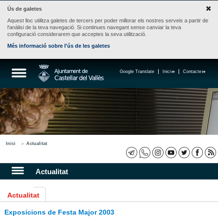
Ús de galetes
Aquest lloc utilitza galetes de tercers per poder millorar els nostres serveis a partir de
l'anàlisi de la teva navegació. Si continues navegant sense canviar la teva
configuració considerarem que acceptes la seva utilització.
Més informació sobre l'ús de les galetes
Google Translate
Inici
Contacte
Inici
Actualitat
Actualitat
Actualitat
Exposicions de Festa Major 2003