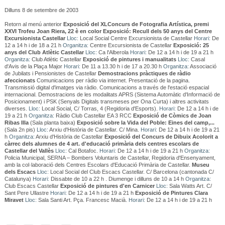
Dilluns 8 de setembre de 2003
Retorn al menú anterior
Exposició del XLConcurs de Fotografia Artística, premi
XXVI Trofeu Joan Riera, 22 è en color
Exposició: Recull dels 50 anys del Centre
Excursionista Castellar
Lloc:
Local Social Centre Excursionista de Castellar
Horari:
De
12 a 14 h i de 18 a 21 h
Organitza:
Centre Excursionista de Castellar
Exposició: 25
anys del Club Atlètic Castellar
Lloc:
Ca l'Alberola
Horari:
De 12 a 14 h i de 19 a 21 h
Organitza:
Club Atlètic Castellar
Exposició de pintures i manualitats
Lloc:
Casal
d'Avis de la Plaça Major
Horari:
De 11 a 13.30 h i de 17 a 20.30 h
Organitza:
Associació
de Jubilats i Pensionistes de Castellar
Demostracions pràctiques de ràdio
afeccionats
Comunicacions per ràdio via internet. Presentació de la pagina.
Transmissió digital d'imatges via ràdio. Comunicacions a través de l'estació espacial
internacional. Demostracions de les modalitats APRS (Sistema Automàtic d'Informació de
Posicionament) i PSK (Senyals Digitals transmeses per Ona Curta) i altres activitats
diverses.
Lloc:
Local Social, C/ Torras, 4 (Regidoria d'Esports).
Horari:
De 12 a 14 h i de
19 a 21 h
Organitza:
Ràdio Club Castellar EA 3 RCC
Exposició de Còmics de Joan
Ribas Illa
(Sala planta baixa)
Exposició sobre la Vida del Poble: Eines del camp,...
(Sala 2n pis)
Lloc:
Arxiu d'Història de Castellar. C/ Mina.
Horari:
De 12 a 14 h i de 19 a 21
h
Organitza:
Arxiu d'Història de Castellar
Exposició del Concurs de Dibuix Acolorit a
càrrec dels alumnes de 4 art. d'educació primària dels centres escolars de
Castellar del Vallès
Lloc:
Cal Botafoc.
Horari:
De 12 a 14 h i de 19 a 21 h
Organitza:
Policia Municipal, SERNA – Bombers Voluntaris de Castellar, Regidoria d'Ensenyament,
amb la col·laboració dels Centres Escolars d'Educació Primària de Castellar.
Museu
dels Escacs
Lloc:
Local Social del Club Escacs Castellar. C/ Barcelona (cantonada C/
Catalunya)
Horari:
Dissabte de 10 a 22 h . Diumenge i dilluns de 10 a 14 h
Organitza:
Club Escacs Castellar
Exposició de pintures d'en Carnicer
Lloc:
Sala Watts Art. C/
Sant Pere Ullastre
Horari:
De 12 a 14 h i de 19 a 21 h
Exposició de Pintures Clara
Miravet
Lloc:
Sala Santi Art. Pça. Francesc Macià.
Horari:
De 12 a 14 h i de 19 a 21 h