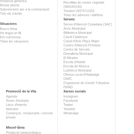
Instància genèrica
Recollida de restes vegetals
Bústia oberta
(900150140)
Subvencions per a la contractació
Tanatori (937471203)
Tots els tràmits
Totes les adreces i telèfons
Serveis
Situacions
Servei d'Atenció Ciutadana (SAC)
Arxiu Municipal
Busco feina
Biblioteca Municipal
He tingut un fill
Casal Catalunya
Em vull formar
Casal d'Avis Plaça Major
Totes les situacions
Centre d'Atenció Primària
Centre de Serveis
Deixalleria Municipal
El Mirador
Escola d'Adults
Escola de Música
Ludoteca Municipal
Oficina Local d'Habitatge
OMIC
Organisme de Gestió Tributària
PIPAD
Promoció de la Vila
Xarxes socials
Agenda
Instagram
Àrees d'esbarjo
Facebook
Llocs d'interès
Twitter
Itineraris
Youtube
Comerços, restaurants i serveis
WhatsApp
privats
Miscel·lània
Predicció meteorològica