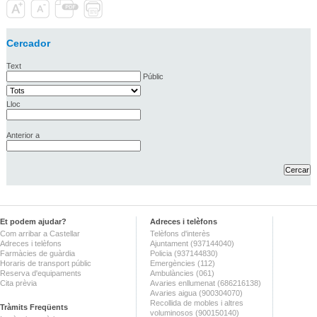
Cercador
Text
Públic
Lloc
Anterior a
Et podem ajudar?
Adreces i telèfons
Com arribar a Castellar
Telèfons d'interès
Adreces i telèfons
Ajuntament (937144040)
Farmàcies de guàrdia
Policia (937144830)
Horaris de transport públic
Emergències (112)
Reserva d'equipaments
Ambulàncies (061)
Cita prèvia
Avaries enllumenat (686216138)
Avaries aigua (900304070)
Recollida de mobles i altres
Tràmits Freqüents
voluminosos (900150140)