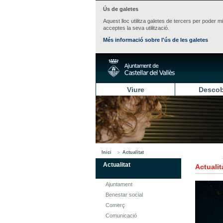
Ús de galetes
Aquest lloc utilitza galetes de tercers per poder m
acceptes la seva utilització.
Més informació sobre l'ús de les galetes
Viure
Descob
Inici
Actualitat
Actualitat
Actualit
Ajuntament
Benestar social
Comerç
Comunicació