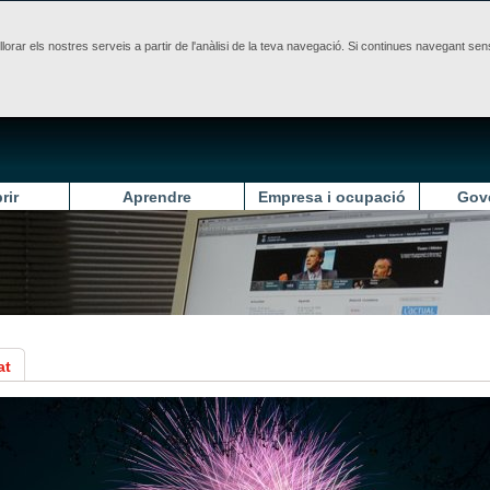
illorar els nostres serveis a partir de l'anàlisi de la teva navegació. Si continues navegant 
rir
Aprendre
Empresa i ocupació
Gov
at