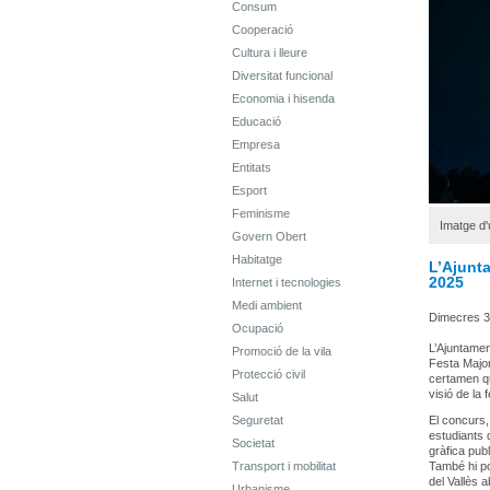
Consum
Cooperació
Cultura i lleure
Diversitat funcional
Economia i hisenda
Educació
Empresa
Entitats
Esport
Feminisme
Imatge d'
Govern Obert
Habitatge
L’Ajunta
2025
Internet i tecnologies
Medi ambient
Dimecres 30
Ocupació
L’Ajuntamen
Promoció de la vila
Festa Major
Protecció civil
certamen qu
visió de la 
Salut
Seguretat
El concurs,
estudiants 
Societat
gràfica publ
Transport i mobilitat
També hi po
del Vallès a
Urbanisme