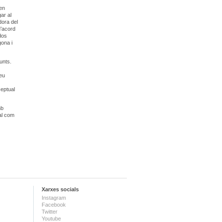
 en
ar al
dora del
d’acord
dos
gona i
unts.
seu
ceptual
mb
cal com
Xarxes socials
Instagram
Facebook
Twitter
Youtube