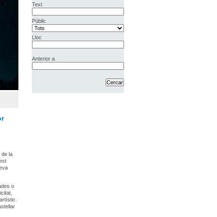
Text
Públic
Lloc
Anterior a
or
 de la
est
seva
ades o
citat,
rtístic.
stellar