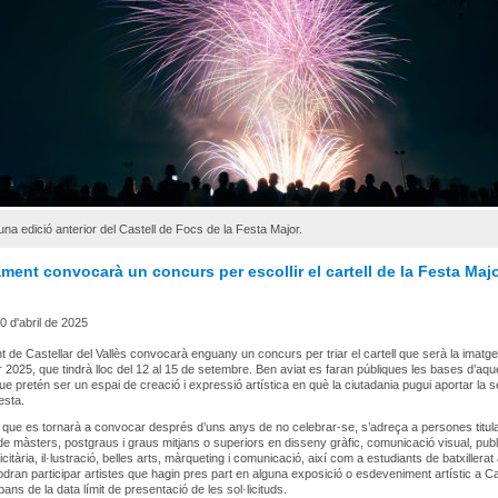
una edició anterior del Castell de Focs de la Festa Major.
ment convocarà un concurs per escollir el cartell de la Festa Maj
 d'abril de 2025
t de Castellar del Vallès convocarà enguany un concurs per triar el cartell que serà la imatge
 2025, que tindrà lloc del 12 al 15 de setembre. Ben aviat es faran públiques les bases d’aqu
e pretén ser un espai de creació i expressió artística en què la ciutadania pugui aportar la 
festa.
 que es tornarà a convocar després d’uns anys de no celebrar-se, s’adreça a persones titul
de màsters, postgraus i graus mitjans o superiors en disseny gràfic, comunicació visual, publi
icitària, il·lustració, belles arts, màrqueting i comunicació, així com a estudiants de batxillerat a
dran participar artistes que hagin pres part en alguna exposició o esdeveniment artístic a Ca
bans de la data límit de presentació de les sol·licituds.