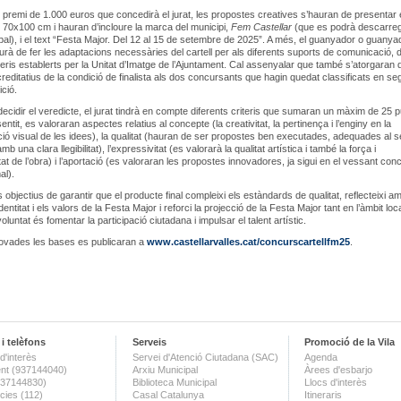
l premi de 1.000 euros que concedirà el jurat, les propostes creatives s’hauran de presentar
70x100 cm i hauran d’incloure la marca del municipi,
Fem Castellar
(que es podrà descarreg
al), i el text “Festa Major. Del 12 al 15 de setembre de 2025”. A més, el guanyador o guanya
rà de fer les adaptacions necessàries del cartell per als diferents suports de comunicació, 
teris establerts per la Unitat d’Imatge de l’Ajuntament. Cal assenyalar que també s’atorgaran 
reditatius de la condició de finalista als dos concursants que hagin quedat classificats en se
ició.
 decidir el veredicte, el jurat tindrà en compte diferents criteris que sumaran un màxim de 25 p
ntit, es valoraran aspectes relatius al concepte (la creativitat, la pertinença i l’enginy en la
ió visual de les idees), la qualitat (hauran de ser propostes ben executades, adequades al 
amb una clara llegibilitat), l’expressivitat (es valorarà la qualitat artística i també la força i
tat de l’obra) i l’aportació (es valoraran les propostes innovadores, ja sigui en el vessant con
al).
 objectius de garantir que el producte final compleixi els estàndards de qualitat, reflecteixi a
identitat i els valors de la Festa Major i reforci la projecció de la Festa Major tant en l’àmbit lo
oluntat és fomentar la participació ciutadana i impulsar el talent artístic.
ovades les bases es publicaran a
www.castellarvalles.cat/concurscartellfm25
.
i telèfons
Serveis
Promoció de la Vila
d'interès
Servei d'Atenció Ciutadana (SAC)
Agenda
nt (937144040)
Arxiu Municipal
Àrees d'esbarjo
(937144830)
Biblioteca Municipal
Llocs d'interès
ies (112)
Casal Catalunya
Itineraris