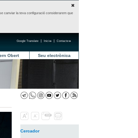
sense canviar la teva configuració considerarem que
Google Translate
Inici
Contacte
ern Obert
Seu electrònica
Cercador