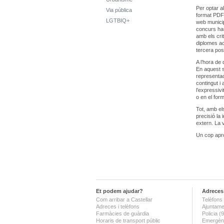
Per optar a
Via pública
format PDF 
LGTBIQ+
web municip
concurs hau
amb els cri
diplomes ac
tercera pos
A l’hora de
En aquest se
representac
contingut i 
l’expressivi
o en el form
Tot, amb els
precisió la 
extern. La v
Un cop apr
Et podem ajudar?
Adreces 
Com arribar a Castellar
Telèfons 
Adreces i telèfons
Ajuntame
Farmàcies de guàrdia
Policia 
Horaris de transport públic
Emergènc