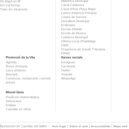
Biblioteca Municipal
He tingut un fill
Casal Catalunya
Em vull formar
Casal d'Avis Plaça Major
Totes les situacions
Centre d'Atenció Primària
Centre de Serveis
Deixalleria Municipal
El Mirador
Escola d'Adults
Escola de Música
Ludoteca Municipal
Oficina Local d'Habitatge
OMIC
Organisme de Gestió Tributària
PIPAD
Promoció de la Vila
Xarxes socials
Agenda
Instagram
Àrees d'esbarjo
Facebook
Llocs d'interès
Twitter
Itineraris
Youtube
Comerços, restaurants i serveis
WhatsApp
privats
Miscel·lània
Predicció meteorològica
Defuncions
Entitats
Castellar en xifres
Ajuntament de Castellar del Vallès ·
Avís legal
Sobre el web
Accessibilitat
Mapa web