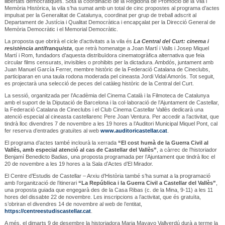
llibertats democràtiques. Sota la coordinació de la Regidoria de Promoció de la Vila i
Memòria Històrica, la vila s’ha sumat amb un total de cinc propostes al programa d’actes
impulsat per la Generalitat de Catalunya, coordinat per grup de treball adscrit al
Departament de Justícia i Qualitat Democràtica i encapçalat per la Direcció General de
Memòria Democràtic i el Memorial Democràtic.
La proposta que obrirà el cicle d’activitats a la vila és
La Central del Curt: cinema i
resistència antifranquista
, que retrà homenatge a Joan Martí i Valls i Josep Miquel
Martí i Rom, fundadors d’aquesta distribuïdora cinematogràfica alternativa que feia
circular films censurats, invisibles o prohibits per la dictadura. Ambdós, juntament amb
Juan Manuel García Ferrer, membre històric de la Federació Catalana de Cineclubs,
participaran en una taula rodona moderada pel cineasta Jordi Vidal Amorós. Tot seguit,
es projectarà una selecció de peces del catàleg històric de la Central del Curt.
La sessió, organitzada per l’Acadèmia del Cinema Català i la Filmoteca de Catalunya
amb el suport de la Diputació de Barcelona i la col·laboració de l’Ajuntament de Castellar,
la Federació Catalana de Cineclubs i el Club Cinema Castellar Vallès dedicarà una
atenció especial al cineasta castellarenc Pere Joan Ventura. Per accedir a l’activitat, que
tindrà lloc divendres 7 de novembre a les 19 hores a l’Auditori Municipal Miquel Pont, cal
fer reserva d’entrades gratuïtes al web
www.auditoricastellar.cat
.
El programa d’actes també inclourà la xerrada
“El cost humà de la Guerra Civil al
Vallès, amb especial atenció al cas de Castellar del Vallès”
, a càrrec de l’historiador
Benjamí Benedicto Badias, una proposta programada per l’Ajuntament que tindrà lloc el
20 de novembre a les 19 hores a la Sala d’Actes d’El Mirador.
El Centre d’Estudis de Castellar – Arxiu d’Història també s’ha sumat a la programació
amb l’organització de l’itinerari
“La República i la Guerra Civil a Castellar del Vallès”
,
una proposta guiada que engegarà des de la Casa Ribas (c. de la Mina, 9-11) a les 11
hores del dissabte 22 de novembre. Les inscripcions a l’activitat, que és gratuïta,
s’obriran el divendres 14 de novembre al web de l’entitat,
https://centreestudiscastellar.cat
.
A més, el dimarts 9 de desembre la historiadora Maria Mayayo Vallverdú durà a terme la