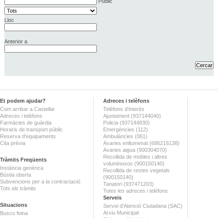
Públic
Lloc
Anterior a
Et podem ajudar?
Adreces i telèfons
Com arribar a Castellar
Telèfons d'interès
Adreces i telèfons
Ajuntament (937144040)
Farmàcies de guàrdia
Policia (937144830)
Horaris de transport públic
Emergències (112)
Reserva d'equipaments
Ambulàncies (061)
Cita prèvia
Avaries enllumenat (686216138)
Avaries aigua (900304070)
Recollida de mobles i altres
Tràmits Freqüents
voluminosos (900150140)
Instància genèrica
Recollida de restes vegetals
Bústia oberta
(900150140)
Subvencions per a la contractació
Tanatori (937471203)
Tots els tràmits
Totes les adreces i telèfons
Serveis
Situacions
Servei d'Atenció Ciutadana (SAC)
Arxiu Municipal
Busco feina