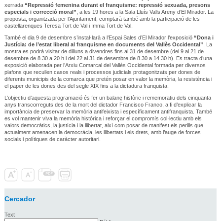
xerrada
“Repressió femenina durant el franquisme: repressió sexuada, presons
especials i correcció moral”
, a les 19 hores a la Sala Lluís Valls Areny d’El Mirador. La
proposta, organitzada per l’Ajuntament, comptarà també amb la participació de les
castellarenques Teresa Tort de Val i Imma Tort de Val.
També el dia 9 de desembre s’instal·larà a l’Espai Sales d’El Mirador l’exposició
“Dona i
Justícia: de l’estat liberal al franquisme en documents del Vallès Occidental”
. La
mostra es podrà visitar de dilluns a divendres fins al 31 de desembre (del 9 al 21 de
desembre de 8.30 a 20 h i del 22 al 31 de desembre de 8.30 a 14.30 h). Es tracta d’una
exposició elaborada per l’Arxiu Comarcal del Vallès Occidental formada per diversos
plafons que recullen casos reals i processos judicials protagonitzats per dones de
diferents municipis de la comarca que pretén posar en valor la memòria, la resistència i
el paper de les dones des del segle XIX fins a la dictadura franquista.
L’objectiu d’aquesta programació és fer un balanç històric i rememoratiu dels cinquanta
anys transcorreguts des de la mort del dictador Francisco Franco, a fi d’explicar la
importància de preservar la memòria antifeixista i específicament antifranquista. També
es vol mantenir viva la memòria històrica i reforçar el compromís col·lectiu amb els
valors democràtics, la justícia i la llibertat, així com posar de manifest els perills que
actualment amenacen la democràcia, les llibertats i els drets, amb l’auge de forces
socials i polítiques de caràcter autoritari.
Cercador
Text