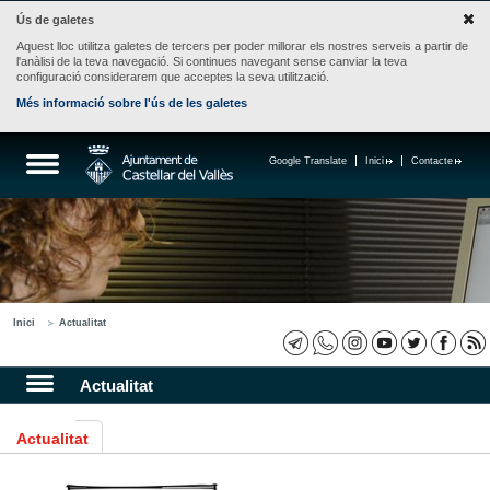
Ús de galetes
Aquest lloc utilitza galetes de tercers per poder millorar els nostres serveis a partir de
l'anàlisi de la teva navegació. Si continues navegant sense canviar la teva
configuració considerarem que acceptes la seva utilització.
Més informació sobre l'ús de les galetes
Google Translate
Inici
Contacte
Inici
Actualitat
Actualitat
Actualitat