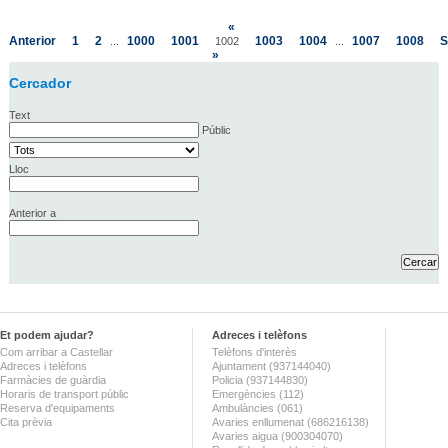
«
Anterior
1
2
1000
1001
1003
1004
1007
1008
S
...
1002
...
»
Cercador
Text
Públic
Lloc
Anterior a
Et podem ajudar?
Adreces i telèfons
Com arribar a Castellar
Telèfons d'interès
Adreces i telèfons
Ajuntament (937144040)
Farmàcies de guàrdia
Policia (937144830)
Horaris de transport públic
Emergències (112)
Reserva d'equipaments
Ambulàncies (061)
Cita prèvia
Avaries enllumenat (686216138)
Avaries aigua (900304070)