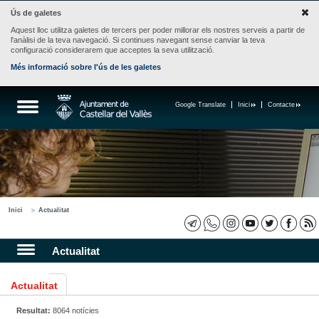
Ús de galetes
Aquest lloc utilitza galetes de tercers per poder millorar els nostres serveis a partir de
l'anàlisi de la teva navegació. Si continues navegant sense canviar la teva
configuració considerarem que acceptes la seva utilització.
Més informació sobre l'ús de les galetes
Google Translate
Inici
Contacte
Inici
Actualitat
Actualitat
Actualitat
Resultat:
8064 notícies