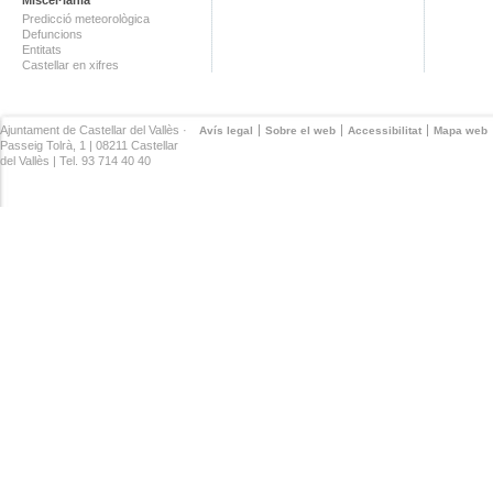
Predicció meteorològica
Defuncions
Entitats
Castellar en xifres
Ajuntament de Castellar del Vallès ·
Avís legal
Sobre el web
Accessibilitat
Mapa web
Passeig Tolrà, 1 | 08211 Castellar
del Vallès | Tel. 93 714 40 40