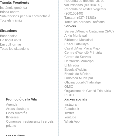
Recollida de mobles i altres
Tràmits Freqüents
voluminosos (900150140)
Instància genèrica
Recollida de restes vegetals
Bústia oberta
(900150140)
Subvencions per a la contractació
Tanatori (937471203)
Tots els tràmits
Totes les adreces i telèfons
Serveis
Situacions
Servei d'Atenció Ciutadana (SAC)
Arxiu Municipal
Busco feina
Biblioteca Municipal
He tingut un fill
Casal Catalunya
Em vull formar
Casal d'Avis Plaça Major
Totes les situacions
Centre d'Atenció Primària
Centre de Serveis
Deixalleria Municipal
El Mirador
Escola d'Adults
Escola de Música
Ludoteca Municipal
Oficina Local d'Habitatge
OMIC
Organisme de Gestió Tributària
PIPAD
Promoció de la Vila
Xarxes socials
Agenda
Instagram
Àrees d'esbarjo
Facebook
Llocs d'interès
Twitter
Itineraris
Youtube
Comerços, restaurants i serveis
WhatsApp
privats
Miscel·lània