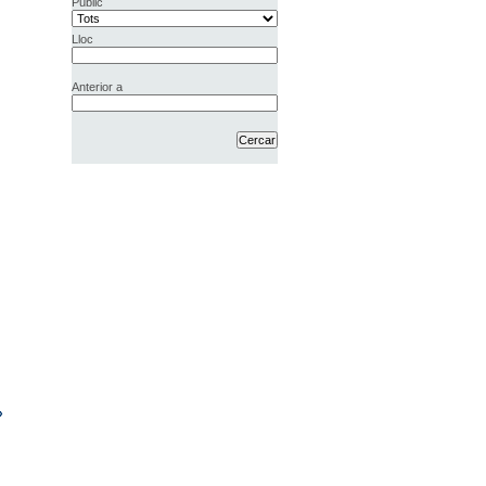
Públic
Lloc
Anterior a
»