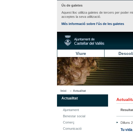
Ús de galetes
Aquest lloc utilitza galetes de tercers per poder m
acceptes la seva utilització.
Més informació sobre l'ús de les galetes
Viure
Descob
Inici
Actualitat
Actualitat
Actualit
Ajuntament
Resulta
Benestar social
Comerç
Dilluns 
Comunicació
Tu vida