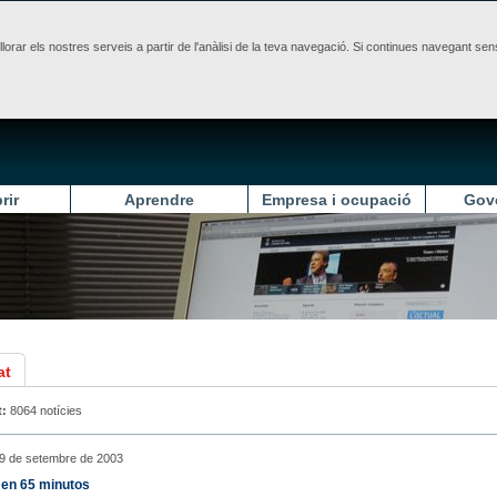
illorar els nostres serveis a partir de l'anàlisi de la teva navegació. Si continues navegant 
rir
Aprendre
Empresa i ocupació
Gov
at
t:
8064 notícies
29 de setembre de 2003
 en 65 minutos