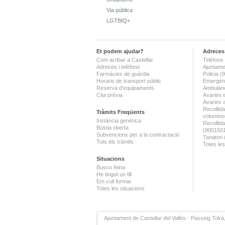
Via pública
LGTBIQ+
Et podem ajudar?
Adreces 
Com arribar a Castellar
Telèfons 
Adreces i telèfons
Ajuntame
Farmàcies de guàrdia
Policia 
Horaris de transport públic
Emergènc
Reserva d'equipaments
Ambulànc
Cita prèvia
Avaries 
Avaries 
Recollida
Tràmits Freqüents
volumino
Instància genèrica
Recollid
Bústia oberta
(900150
Subvencions per a la contractació
Tanatori
Tots els tràmits
Totes les
Situacions
Busco feina
He tingut un fill
Em vull formar
Totes les situacions
Ajuntament de Castellar del Vallès · Passeig Tolrà,