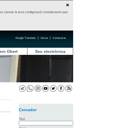
sense canviar la teva configuració considerarem que
Google Translate
Inici
Contacte
ern Obert
Seu electrònica
Cercador
Text