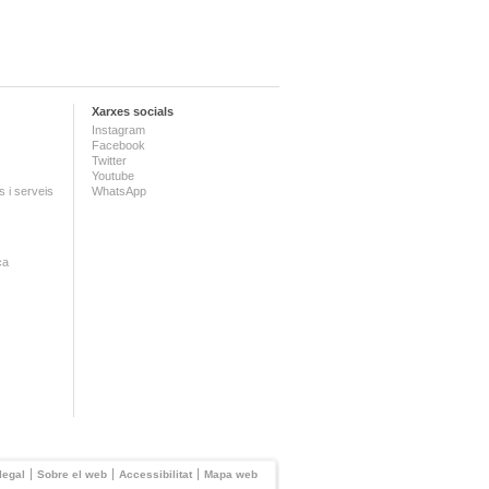
Xarxes socials
Instagram
Facebook
Twitter
Youtube
 i serveis
WhatsApp
ca
legal
Sobre el web
Accessibilitat
Mapa web