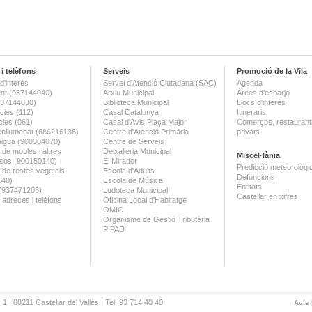
i telèfons
Serveis
Promoció de la Vila
d'interès
Servei d'Atenció Ciutadana (SAC)
Agenda
nt (937144040)
Arxiu Municipal
Àrees d'esbarjo
(937144830)
Biblioteca Municipal
Llocs d'interès
ies (112)
Casal Catalunya
Itineraris
ies (061)
Casal d'Avis Plaça Major
Comerços, restaurants
enllumenat (686216138)
Centre d'Atenció Primària
privats
aigua (900304070)
Centre de Serveis
 de mobles i altres
Deixalleria Municipal
Miscel·lània
sos (900150140)
El Mirador
Predicció meteorològi
a de restes vegetals
Escola d'Adults
Defuncions
140)
Escola de Música
Entitats
 (937471203)
Ludoteca Municipal
Castellar en xifres
 adreces i telèfons
Oficina Local d'Habitatge
OMIC
Organisme de Gestió Tributària
PIPAD
 1 | 08211 Castellar del Vallès | Tel. 93 714 40 40
Avís 