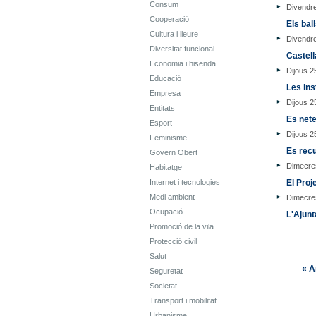
Consum
Divendr
Cooperació
Els bal
Cultura i lleure
Divendr
Diversitat funcional
Castell
Economia i hisenda
Dijous 2
Educació
Les ins
Empresa
Dijous 2
Entitats
Es nete
Esport
Dijous 2
Feminisme
Es recu
Govern Obert
Dimecre
Habitatge
Internet i tecnologies
El Proj
Medi ambient
Dimecre
Ocupació
L'Ajunt
Promoció de la vila
Protecció civil
Salut
« A
Seguretat
Societat
Transport i mobilitat
Urbanisme