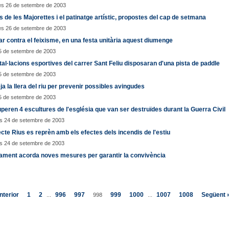
es 26 de setembre de 2003
ls de les Majorettes i el patinatge artístic, propostes del cap de setmana
es 26 de setembre de 2003
ar contra el feixisme, en una festa unitària aquest diumenge
5 de setembre de 2003
tal·lacions esportives del carrer Sant Feliu disposaran d'una pista de paddle
5 de setembre de 2003
ja la llera del riu per prevenir possibles avingudes
5 de setembre de 2003
peren 4 escultures de l'església que van ser destruïdes durant la Guerra Civil
s 24 de setembre de 2003
ecte Rius es reprèn amb els efectes dels incendis de l'estiu
s 24 de setembre de 2003
ament acorda noves mesures per garantir la convivència
nterior
1
2
996
997
999
1000
1007
1008
Següent 
...
998
...