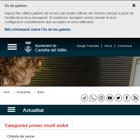
Ús de galetes
Aquest lloc utilitza galetes de tercers per poder millorar els nostres serveis a partir de
l'anàlisi de la teva navegació. Si continues navegant sense canviar la teva
configuració considerarem que acceptes la seva utilització.
Més informació sobre l'ús de les galetes
Google Translate
Inici
Contacte
Inici
Actualitat
Salut
Actualitat
Categories primer nivell ambit
Criteris de cerca: