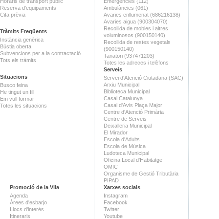
Horaris de transport públic
Emergències (112)
Reserva d'equipaments
Ambulàncies (061)
Cita prèvia
Avaries enllumenat (686216138)
Avaries aigua (900304070)
Recollida de mobles i altres
Tràmits Freqüents
voluminosos (900150140)
Instància genèrica
Recollida de restes vegetals
Bústia oberta
(900150140)
Subvencions per a la contractació
Tanatori (937471203)
Tots els tràmits
Totes les adreces i telèfons
Serveis
Situacions
Servei d'Atenció Ciutadana (SAC)
Arxiu Municipal
Busco feina
Biblioteca Municipal
He tingut un fill
Casal Catalunya
Em vull formar
Casal d'Avis Plaça Major
Totes les situacions
Centre d'Atenció Primària
Centre de Serveis
Deixalleria Municipal
El Mirador
Escola d'Adults
Escola de Música
Ludoteca Municipal
Oficina Local d'Habitatge
OMIC
Organisme de Gestió Tributària
PIPAD
Promoció de la Vila
Xarxes socials
Agenda
Instagram
Àrees d'esbarjo
Facebook
Llocs d'interès
Twitter
Itineraris
Youtube