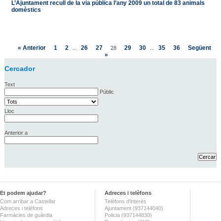
L’Ajuntament recull de la via pública l’any 2009 un total de 83 animals
domèstics
« Anterior
1
2
26
27
29
30
35
36
Següent
...
28
...
»
Cercador
Text
Públic
Lloc
Anterior a
Et podem ajudar?
Adreces i telèfons
Com arribar a Castellar
Telèfons d'interès
Adreces i telèfons
Ajuntament (937144040)
Farmàcies de guàrdia
Policia (937144830)