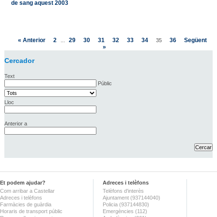
de sang aquest 2003
« Anterior
2
29
30
31
32
33
34
36
Següent
...
35
»
Cercador
Text
Públic
Lloc
Anterior a
Et podem ajudar?
Adreces i telèfons
Com arribar a Castellar
Telèfons d'interès
Adreces i telèfons
Ajuntament (937144040)
Farmàcies de guàrdia
Policia (937144830)
Horaris de transport públic
Emergències (112)