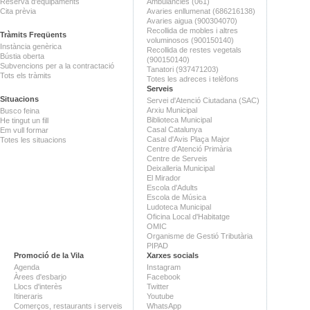
Reserva d'equipaments
Ambulàncies (061)
Cita prèvia
Avaries enllumenat (686216138)
Avaries aigua (900304070)
Recollida de mobles i altres
Tràmits Freqüents
voluminosos (900150140)
Instància genèrica
Recollida de restes vegetals
Bústia oberta
(900150140)
Subvencions per a la contractació
Tanatori (937471203)
Tots els tràmits
Totes les adreces i telèfons
Serveis
Situacions
Servei d'Atenció Ciutadana (SAC)
Arxiu Municipal
Busco feina
Biblioteca Municipal
He tingut un fill
Casal Catalunya
Em vull formar
Casal d'Avis Plaça Major
Totes les situacions
Centre d'Atenció Primària
Centre de Serveis
Deixalleria Municipal
El Mirador
Escola d'Adults
Escola de Música
Ludoteca Municipal
Oficina Local d'Habitatge
OMIC
Organisme de Gestió Tributària
PIPAD
Promoció de la Vila
Xarxes socials
Agenda
Instagram
Àrees d'esbarjo
Facebook
Llocs d'interès
Twitter
Itineraris
Youtube
Comerços, restaurants i serveis
WhatsApp