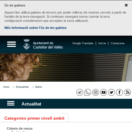
Ús de galetes
Aquest lloc utilitza galetes de tercers per poder millorar els nostres serveis a partir de
l'anàlisi de la teva navegació. Si continues navegant sense canviar la teva
configuració considerarem que acceptes la seva utilització.
Més informació sobre l'ús de les galetes
Google Translate
Inici
Contacte
Inici
Actualitat
Salut
Actualitat
Categories primer nivell ambit
Criteris de cerca: