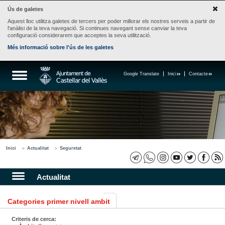
Ús de galetes
Aquest lloc utilitza galetes de tercers per poder millorar els nostres serveis a partir de
l'anàlisi de la teva navegació. Si continues navegant sense canviar la teva
configuració considerarem que acceptes la seva utilització.
Més informació sobre l'ús de les galetes
Google Translate
Inici
Contacte
Inici
Actualitat
Seguretat
Actualitat
Categories primer nivell ambit
Criteris de cerca: