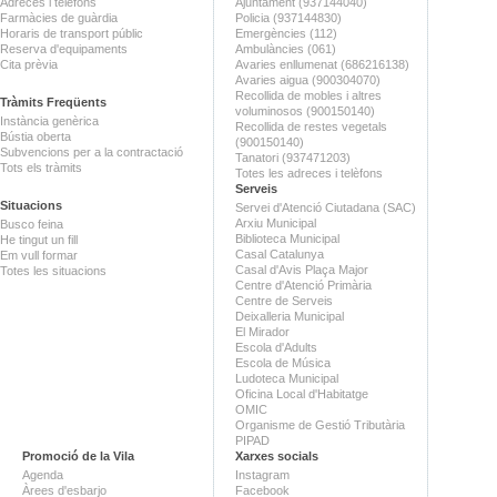
Adreces i telèfons
Ajuntament (937144040)
Farmàcies de guàrdia
Policia (937144830)
Horaris de transport públic
Emergències (112)
Reserva d'equipaments
Ambulàncies (061)
Cita prèvia
Avaries enllumenat (686216138)
Avaries aigua (900304070)
Recollida de mobles i altres
Tràmits Freqüents
voluminosos (900150140)
Instància genèrica
Recollida de restes vegetals
Bústia oberta
(900150140)
Subvencions per a la contractació
Tanatori (937471203)
Tots els tràmits
Totes les adreces i telèfons
Serveis
Situacions
Servei d'Atenció Ciutadana (SAC)
Arxiu Municipal
Busco feina
Biblioteca Municipal
He tingut un fill
Casal Catalunya
Em vull formar
Casal d'Avis Plaça Major
Totes les situacions
Centre d'Atenció Primària
Centre de Serveis
Deixalleria Municipal
El Mirador
Escola d'Adults
Escola de Música
Ludoteca Municipal
Oficina Local d'Habitatge
OMIC
Organisme de Gestió Tributària
PIPAD
Promoció de la Vila
Xarxes socials
Agenda
Instagram
Àrees d'esbarjo
Facebook