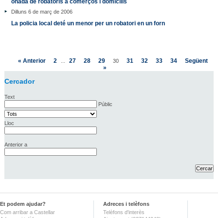
onada de robatoris a comerços i domicilis
Dilluns 6 de març de 2006
La policia local deté un menor per un robatori en un forn
« Anterior
2
27
28
29
31
32
33
34
Següent
...
30
»
Cercador
Text
Públic
Lloc
Anterior a
Et podem ajudar?
Adreces i telèfons
Com arribar a Castellar
Telèfons d'interès