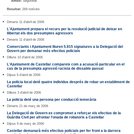
Àmbit:
Seguretat
Resultat:
269 notícies
Dimarts 11 d'abril de 2006
L'Ajuntament prepara el recurs per la resolució judicial de deixar en
llibertat els dos presumptes agressors
Dimarts 11 d'abril de 2006
Comerciants i Ajuntament lliuren 5.915 signatures a la Delegació del
Govern per demanar més efectius policials
Dilluns 10 d'abril de 2006
L'Ajuntament de Castellar compareix com a acusació particular en el
cas de la presumpta agressió racista de dissabte passat
Dijous 6 d'abril de 2006
La policia local deté quatre individus després de robar un establiment de
Castellar
Dilluns 3 d'abril de 2006
La policia deté una persona per conducció temerària
Dimarts 21 de març de 2006
La Delegació de Govern es compromet a reforçar els efectius de la
Guàrdia Civil per afrontar l'onada de robatoris a Castellar
Dijous 9 de març de 2006
Castellar demanarà més efectius policials per fer front a la darrera