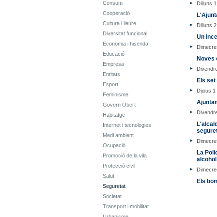
Consum
Dilluns 1
Cooperació
L'Ajunt
Cultura i lleure
Dilluns 
Diversitat funcional
Un ince
Economia i hisenda
Dimecres
Educació
Noves 
Empresa
Divendre
Entitats
Els set
Esport
Dijous 1 
Feminisme
Ajuntam
Govern Obert
Divendr
Habitatge
L'alcal
Internet i tecnologies
seguret
Medi ambient
Dimecre
Ocupació
La Poli
Promoció de la vila
alcohol
Protecció civil
Dimecre
Salut
Els bo
Seguretat
Societat
Transport i mobilitat
Urbanisme