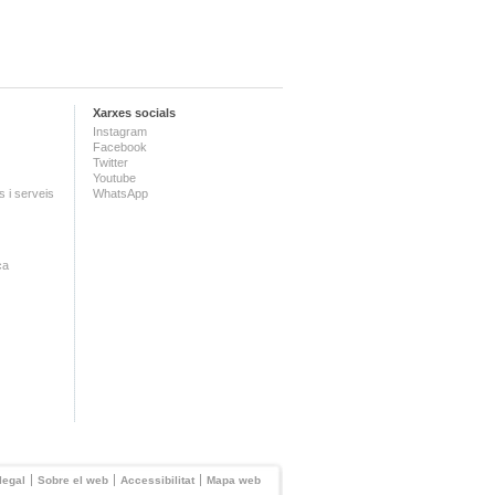
Xarxes socials
Instagram
Facebook
Twitter
Youtube
 i serveis
WhatsApp
ca
legal
Sobre el web
Accessibilitat
Mapa web