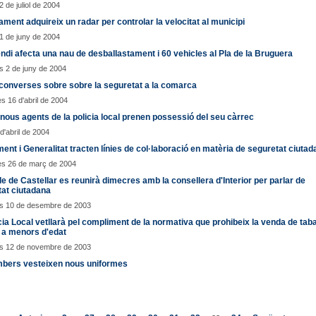
2 de juliol de 2004
ament adquireix un radar per controlar la velocitat al municipi
21 de juny de 2004
ndi afecta una nau de desballastament i 60 vehicles al Pla de la Bruguera
 2 de juny de 2004
converses sobre sobre la seguretat a la comarca
s 16 d'abril de 2004
 nous agents de la policia local prenen possessió del seu càrrec
d'abril de 2004
ent i Generalitat tracten línies de col·laboració en matèria de seguretat ciuta
es 26 de març de 2004
de de Castellar es reunirà dimecres amb la consellera d'Interior per parlar de
at ciutadana
s 10 de desembre de 2003
cia Local vetllarà pel compliment de la normativa que prohibeix la venda de taba
 a menors d'edat
s 12 de novembre de 2003
mbers vesteixen nous uniformes