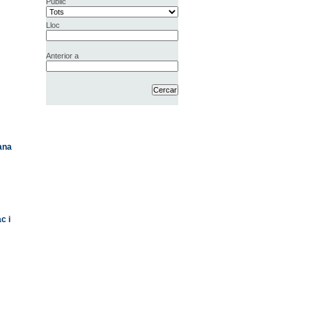
Públic
Lloc
Anterior a
dana
c i