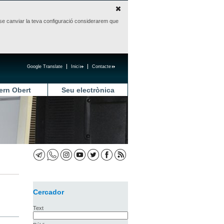
sense canviar la teva configuració considerarem que
Google Translate
Inici
Contacte
ern Obert
Seu electrònica
Cercador
Text