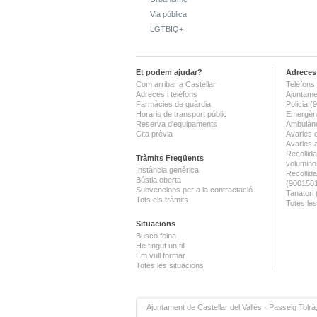
Via pública
LGTBIQ+
Et podem ajudar?
Adreces 
Com arribar a Castellar
Telèfons 
Adreces i telèfons
Ajuntame
Farmàcies de guàrdia
Policia 
Horaris de transport públic
Emergènc
Reserva d'equipaments
Ambulànc
Cita prèvia
Avaries 
Avaries 
Recollida
Tràmits Freqüents
volumino
Instància genèrica
Recollid
Bústia oberta
(900150
Subvencions per a la contractació
Tanatori
Tots els tràmits
Totes les
Situacions
Busco feina
He tingut un fill
Em vull formar
Totes les situacions
Ajuntament de Castellar del Vallès · Passeig Tolrà,