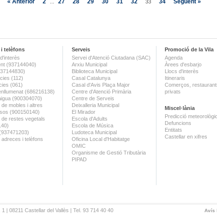
« Anterior
2
27
28
29
30
31
32
34
Següent »
...
33
i telèfons
Serveis
Promoció de la Vila
d'interès
Servei d'Atenció Ciutadana (SAC)
Agenda
nt (937144040)
Arxiu Municipal
Àrees d'esbarjo
(937144830)
Biblioteca Municipal
Llocs d'interès
ies (112)
Casal Catalunya
Itineraris
ies (061)
Casal d'Avis Plaça Major
Comerços, restaurants
enllumenat (686216138)
Centre d'Atenció Primària
privats
aigua (900304070)
Centre de Serveis
 de mobles i altres
Deixalleria Municipal
Miscel·lània
sos (900150140)
El Mirador
Predicció meteorològi
a de restes vegetals
Escola d'Adults
Defuncions
140)
Escola de Música
Entitats
 (937471203)
Ludoteca Municipal
Castellar en xifres
 adreces i telèfons
Oficina Local d'Habitatge
OMIC
Organisme de Gestió Tributària
PIPAD
 1 | 08211 Castellar del Vallès | Tel. 93 714 40 40
Avís 