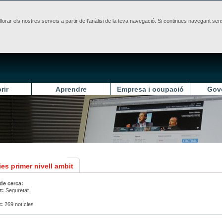
illorar els nostres serveis a partir de l'anàlisi de la teva navegació. Si continues navegant 
rir
Aprendre
Empresa i ocupació
Gov
es primer nivell ambit
 de cerca:
t:
Seguretat
t:
269 notícies