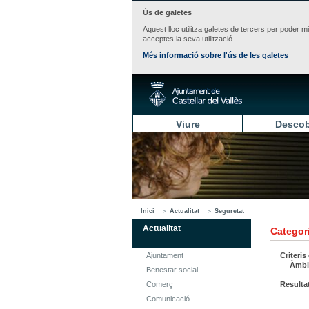
Ús de galetes
Aquest lloc utilitza galetes de tercers per poder m
acceptes la seva utilització.
Més informació sobre l'ús de les galetes
Viure
Descob
Inici
Actualitat
Seguretat
Actualitat
Categori
Ajuntament
Criteris
Àmbi
Benestar social
Comerç
Resulta
Comunicació