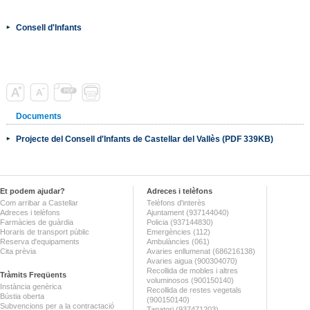
Consell d'Infants
Documents
Projecte del Consell d'Infants de Castellar del Vallès (PDF 339KB)
Et podem ajudar?
Adreces i telèfons
Com arribar a Castellar
Telèfons d'interès
Adreces i telèfons
Ajuntament (937144040)
Farmàcies de guàrdia
Policia (937144830)
Horaris de transport públic
Emergències (112)
Reserva d'equipaments
Ambulàncies (061)
Cita prèvia
Avaries enllumenat (686216138)
Avaries aigua (900304070)
Recollida de mobles i altres
Tràmits Freqüents
voluminosos (900150140)
Instància genèrica
Recollida de restes vegetals
Bústia oberta
(900150140)
Subvencions per a la contractació
Tanatori (937471203)