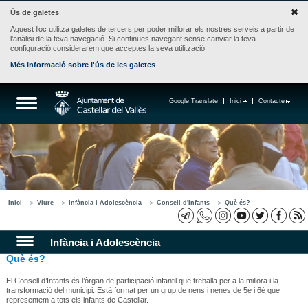
Ús de galetes
Aquest lloc utilitza galetes de tercers per poder millorar els nostres serveis a partir de
l'anàlisi de la teva navegació. Si continues navegant sense canviar la teva
configuració considerarem que acceptes la seva utilització.
Més informació sobre l'ús de les galetes
Google Translate
Inici
Contacte
Inici
Viure
Infància i Adolescència
Consell d'Infants
Què és?
Infància i Adolescència
Què és?
El Consell d’Infants és l’òrgan de participació infantil que treballa per a la millora i la
transformació del municipi. Està format per un grup de nens i nenes de 5è i 6è que
representem a tots els infants de Castellar.