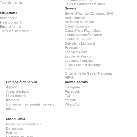
Tots els tràmits
Totes les adreces i telèfons
Serveis
Situacions
Servei d'Atenció Ciutadana (SAC)
Arxiu Municipal
Busco feina
Biblioteca Municipal
He tingut un fill
Casal Catalunya
Em vull formar
Casal d'Avis Plaça Major
Totes les situacions
Centre d'Atenció Primària
Centre de Serveis
Deixalleria Municipal
El Mirador
Escola d'Adults
Escola de Música
Ludoteca Municipal
Oficina Local d'Habitatge
OMIC
Organisme de Gestió Tributària
PIPAD
Promoció de la Vila
Xarxes socials
Agenda
Instagram
Àrees d'esbarjo
Facebook
Llocs d'interès
Twitter
Itineraris
Youtube
Comerços, restaurants i serveis
WhatsApp
privats
Miscel·lània
Predicció meteorològica
Defuncions
Entitats
Castellar en xifres