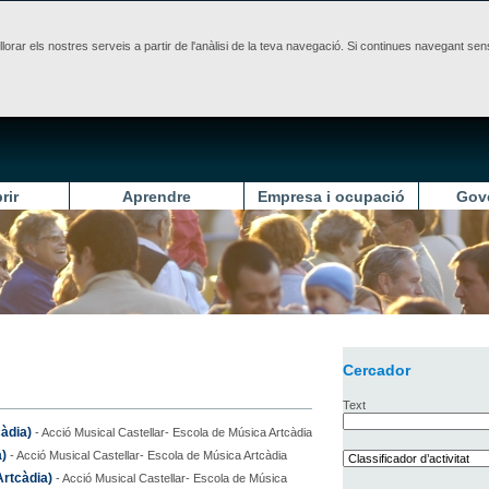
illorar els nostres serveis a partir de l'anàlisi de la teva navegació. Si continues navegant 
rir
Aprendre
Empresa i ocupació
Gov
Cercador
Text
càdia)
- Acció Musical Castellar- Escola de Música Artcàdia
a)
- Acció Musical Castellar- Escola de Música Artcàdia
Artcàdia)
- Acció Musical Castellar- Escola de Música