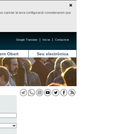
sense canviar la teva configuració considerarem que
Google Translate
Inici
Contacte
ern Obert
Seu electrònica