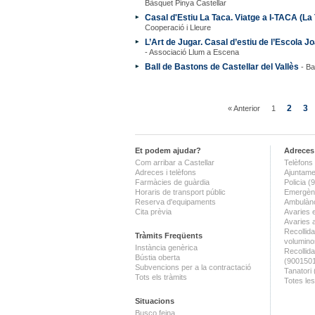
Bàsquet Pinya Castellar
Casal d'Estiu La Taca. Viatge a I-TACA (La
Cooperació i Lleure
L’Art de Jugar. Casal d’estiu de l’Escola 
- Associació Llum a Escena
Ball de Bastons de Castellar del Vallès
- Ba
2
3
« Anterior
1
Et podem ajudar?
Adreces 
Com arribar a Castellar
Telèfons 
Adreces i telèfons
Ajuntame
Farmàcies de guàrdia
Policia 
Horaris de transport públic
Emergènc
Reserva d'equipaments
Ambulànc
Cita prèvia
Avaries 
Avaries 
Recollida
Tràmits Freqüents
volumino
Instància genèrica
Recollid
Bústia oberta
(900150
Subvencions per a la contractació
Tanatori
Tots els tràmits
Totes les
Situacions
Busco feina