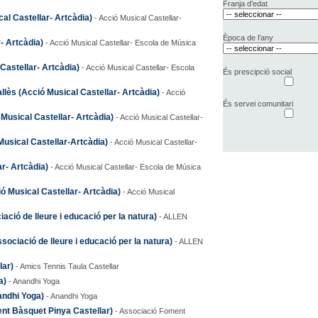
Franja d’edat
al Castellar- Artcàdia)
- Acció Musical Castellar-
Època de l’any
- Artcàdia)
- Acció Musical Castellar- Escola de Música
Castellar- Artcàdia)
- Acció Musical Castellar- Escola
És prescipció social
llès (Acció Musical Castellar- Artcàdia)
- Acció
És servei comunitari
usical Castellar- Artcàdia)
- Acció Musical Castellar-
usical Castellar-Artcàdia)
- Acció Musical Castellar-
r- Artcàdia)
- Acció Musical Castellar- Escola de Música
ió Musical Castellar- Artcàdia)
- Acció Musical
ó de lleure i educació per la natura)
- ALLEN
iació de lleure i educació per la natura)
- ALLEN
lar)
- Amics Tennis Taula Castellar
a)
- Anandhi Yoga
nandhi Yoga)
- Anandhi Yoga
ent Bàsquet Pinya Castellar)
- Associació Foment