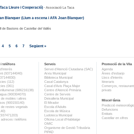
 Taca Lleure i Cooperació)
- Associació La Taca
Joan Blanquer (Llum a escena i AFA Joan Blanquer)
ll de Bastons de Castellar del Vallès
4
5
6
7
Següent »
i telèfons
Serveis
Promoció de la Vila
d'interès
Servei d'Atenció Ciutadana (SAC)
Agenda
nt (937144040)
Arxiu Municipal
Àrees d'esbarjo
(937144830)
Biblioteca Municipal
Llocs d'interès
ies (112)
Casal Catalunya
Itineraris
ies (061)
Casal d'Avis Plaça Major
Comerços, restaurants
enllumenat (686216138)
Centre d'Atenció Primària
privats
aigua (900304070)
Centre de Serveis
 de mobles i altres
Deixalleria Municipal
Miscel·lània
sos (900150140)
El Mirador
Predicció meteorològi
a de restes vegetals
Escola d'Adults
Defuncions
140)
Escola de Música
Entitats
 (937471203)
Ludoteca Municipal
Castellar en xifres
 adreces i telèfons
Oficina Local d'Habitatge
OMIC
Organisme de Gestió Tributària
PIPAD