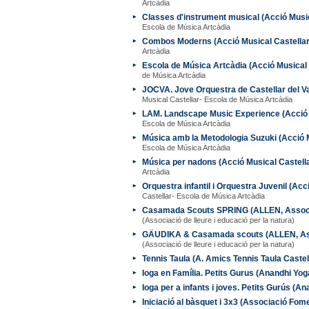
Artcàdia
Classes d'instrument musical (Acció Music
Escola de Música Artcàdia
Combos Moderns (Acció Musical Castellar
Artcàdia
Escola de Música Artcàdia (Acció Musical 
de Música Artcàdia
JOCVA. Jove Orquestra de Castellar del Va
Musical Castellar- Escola de Música Artcàdia
LAM. Landscape Music Experience (Acció M
Escola de Música Artcàdia
Música amb la Metodologia Suzuki (Acció M
Escola de Música Artcàdia
Música per nadons (Acció Musical Castella
Artcàdia
Orquestra infantil i Orquestra Juvenil (Acc
Castellar- Escola de Música Artcàdia
Casamada Scouts SPRING (ALLEN, Associaci
(Associació de lleure i educació per la natura)
GÄUDIKA & Casamada scouts (ALLEN, Assoc
(Associació de lleure i educació per la natura)
Tennis Taula (A. Amics Tennis Taula Castel
Ioga en Família. Petits Gurus (Anandhi Yog
Ioga per a infants i joves. Petits Gurús (A
Iniciació al bàsquet i 3x3 (Associació Fom