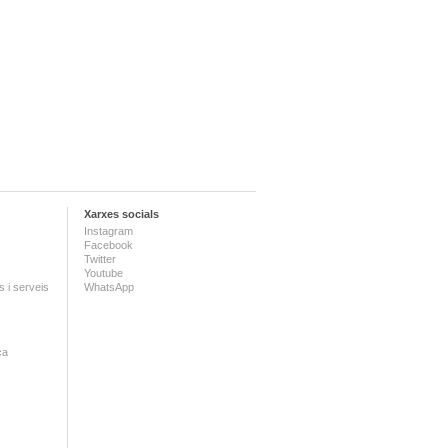
Xarxes socials
Instagram
Facebook
Twitter
Youtube
 i serveis
WhatsApp
ca