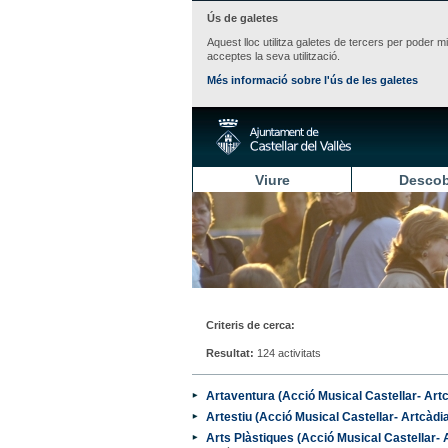
Ús de galetes
Aquest lloc utilitza galetes de tercers per poder m
acceptes la seva utilització.
Més informació sobre l'ús de les galetes
Viure
Descob
Criteris de cerca:
Resultat:
124 activitats
Artaventura (Acció Musical Castellar- Art
Artestiu (Acció Musical Castellar- Artcàdi
Arts Plàstiques (Acció Musical Castellar- 