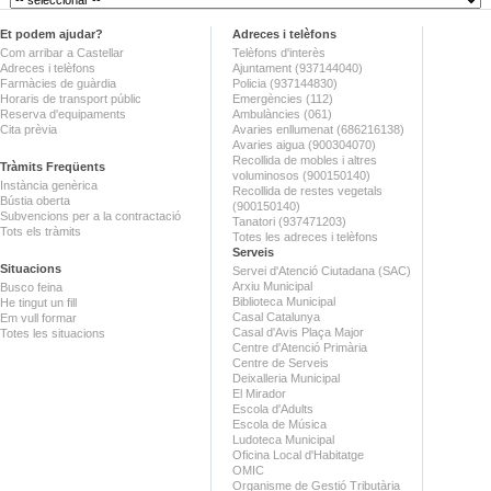
Et podem ajudar?
Adreces i telèfons
Com arribar a Castellar
Telèfons d'interès
Adreces i telèfons
Ajuntament (937144040)
Farmàcies de guàrdia
Policia (937144830)
Horaris de transport públic
Emergències (112)
Reserva d'equipaments
Ambulàncies (061)
Cita prèvia
Avaries enllumenat (686216138)
Avaries aigua (900304070)
Recollida de mobles i altres
Tràmits Freqüents
voluminosos (900150140)
Instància genèrica
Recollida de restes vegetals
Bústia oberta
(900150140)
Subvencions per a la contractació
Tanatori (937471203)
Tots els tràmits
Totes les adreces i telèfons
Serveis
Situacions
Servei d'Atenció Ciutadana (SAC)
Arxiu Municipal
Busco feina
Biblioteca Municipal
He tingut un fill
Casal Catalunya
Em vull formar
Casal d'Avis Plaça Major
Totes les situacions
Centre d'Atenció Primària
Centre de Serveis
Deixalleria Municipal
El Mirador
Escola d'Adults
Escola de Música
Ludoteca Municipal
Oficina Local d'Habitatge
OMIC
Organisme de Gestió Tributària