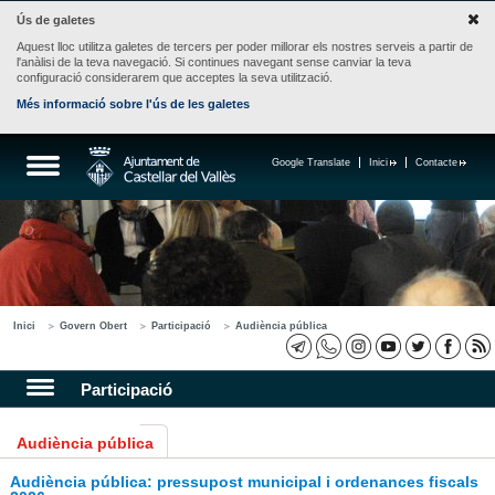
Ús de galetes
Aquest lloc utilitza galetes de tercers per poder millorar els nostres serveis a partir de
l'anàlisi de la teva navegació. Si continues navegant sense canviar la teva
configuració considerarem que acceptes la seva utilització.
Més informació sobre l'ús de les galetes
Google Translate
Inici
Contacte
Inici
Govern Obert
Participació
Audiència pública
Participació
Audiència pública
Audiència pública: pressupost municipal i ordenances fiscals