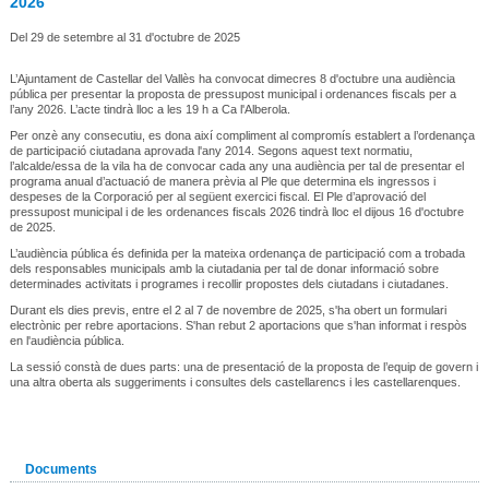
2026
Del 29 de setembre al 31 d'octubre de 2025
L’Ajuntament de Castellar del Vallès ha convocat dimecres 8 d'octubre una audiència
pública per presentar la proposta de pressupost municipal i ordenances fiscals per a
l’any 2026. L’acte tindrà lloc a les 19 h a Ca l'Alberola.
Per onzè any consecutiu, es dona així compliment al compromís establert a l’ordenança
de participació ciutadana aprovada l'any 2014. Segons aquest text normatiu,
l’alcalde/essa de la vila ha de convocar cada any una audiència per tal de presentar el
programa anual d’actuació de manera prèvia al Ple que determina els ingressos i
despeses de la Corporació per al següent exercici fiscal. El Ple d’aprovació del
pressupost municipal i de les ordenances fiscals 2026 tindrà lloc el dijous 16 d'octubre
de 2025.
L’audiència pública és definida per la mateixa ordenança de participació com a trobada
dels responsables municipals amb la ciutadania per tal de donar informació sobre
determinades activitats i programes i recollir propostes dels ciutadans i ciutadanes.
Durant els dies previs, entre el 2 al 7 de novembre de 2025, s'ha obert un formulari
electrònic per rebre aportacions. S'han rebut 2 aportacions que s'han informat i respòs
en l'audiència pública.
La sessió constà de dues parts: una de presentació de la proposta de l’equip de govern i
una altra oberta als suggeriments i consultes dels castellarencs i les castellarenques.
Documents