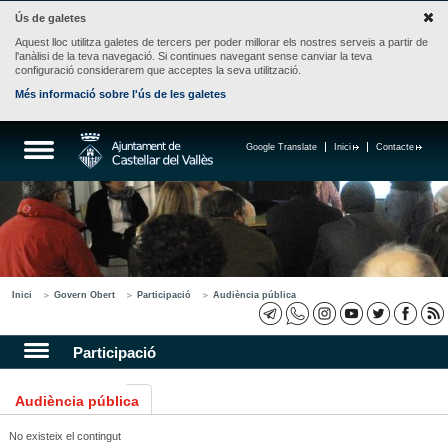
Ús de galetes
Aquest lloc utilitza galetes de tercers per poder millorar els nostres serveis a partir de
l'anàlisi de la teva navegació. Si continues navegant sense canviar la teva
configuració considerarem que acceptes la seva utilització.
Més informació sobre l'ús de les galetes
Google Translate
Inici
Contacte
Inici
Govern Obert
Participació
Audiència pública
Participació
Audiència pública
No existeix el contingut