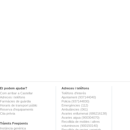
Et podem ajudar?
Adreces i telèfons
Com arribar a Castellar
Telèfons d'interès
Adreces i telèfons
Ajuntament (937144040)
Farmàcies de guàrdia
Policia (937144830)
Horaris de transport públic
Emergències (112)
Reserva d'equipaments
Ambulàncies (061)
Cita prèvia
Avaries enllumenat (686216138)
Avaries aigua (900304070)
Recollida de mobles i altres
Tràmits Freqüents
voluminosos (900150140)
Instància genèrica
Recollida de restes vegetals