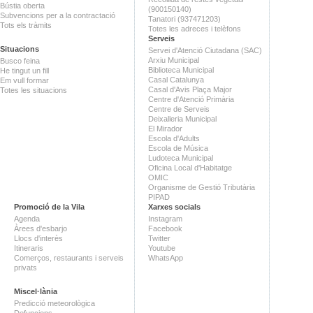
Bústia oberta
(900150140)
Subvencions per a la contractació
Tanatori (937471203)
Tots els tràmits
Totes les adreces i telèfons
Serveis
Situacions
Servei d'Atenció Ciutadana (SAC)
Arxiu Municipal
Busco feina
Biblioteca Municipal
He tingut un fill
Casal Catalunya
Em vull formar
Casal d'Avis Plaça Major
Totes les situacions
Centre d'Atenció Primària
Centre de Serveis
Deixalleria Municipal
El Mirador
Escola d'Adults
Escola de Música
Ludoteca Municipal
Oficina Local d'Habitatge
OMIC
Organisme de Gestió Tributària
PIPAD
Promoció de la Vila
Xarxes socials
Agenda
Instagram
Àrees d'esbarjo
Facebook
Llocs d'interès
Twitter
Itineraris
Youtube
Comerços, restaurants i serveis
WhatsApp
privats
Miscel·lània
Predicció meteorològica
Defuncions