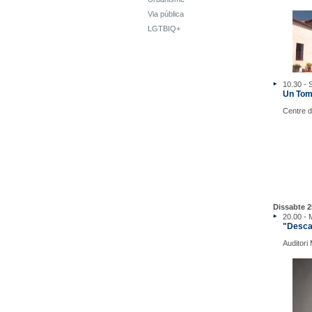
Via pública
LGTBIQ+
10.30 - 
Un Tomb
Centre d'
Dissabte 2
20.00 - 
"Desca
Auditori