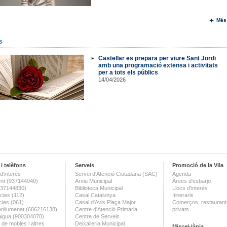
Més
s
Castellar es prepara per viure Sant Jordi
amb una programació extensa i activitats
per a tots els públics
14/04/2026
i telèfons
Serveis
Promoció de la Vila
d'interès
Servei d'Atenció Ciutadana (SAC)
Agenda
nt (937144040)
Arxiu Municipal
Àrees d'esbarjo
(937144830)
Biblioteca Municipal
Llocs d'interès
ies (112)
Casal Catalunya
Itineraris
ies (061)
Casal d'Avis Plaça Major
Comerços, restaurants
enllumenat (686216138)
Centre d'Atenció Primària
privats
aigua (900304070)
Centre de Serveis
 de mobles i altres
Deixalleria Municipal
Miscel·lània