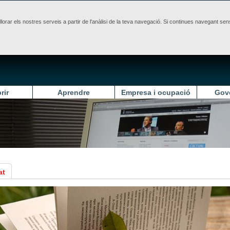
illorar els nostres serveis a partir de l'anàlisi de la teva navegació. Si continues navegant 
rir
Aprendre
Empresa i ocupació
Gov
at