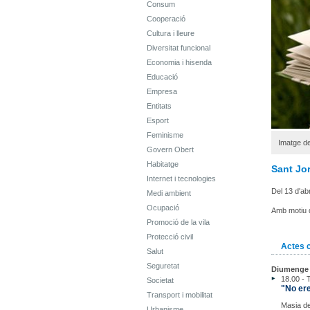
Consum
Cooperació
Cultura i lleure
Diversitat funcional
Economia i hisenda
Educació
Empresa
Entitats
Esport
Feminisme
Imatge de
Govern Obert
Habitatge
Sant Jo
Internet i tecnologies
Del 13 d'abri
Medi ambient
Ocupació
Amb motiu d
Promoció de la vila
Protecció civil
Actes 
Salut
Seguretat
Diumenge 2
18.00 - 
Societat
"No ere
Transport i mobilitat
Masia d
Urbanisme