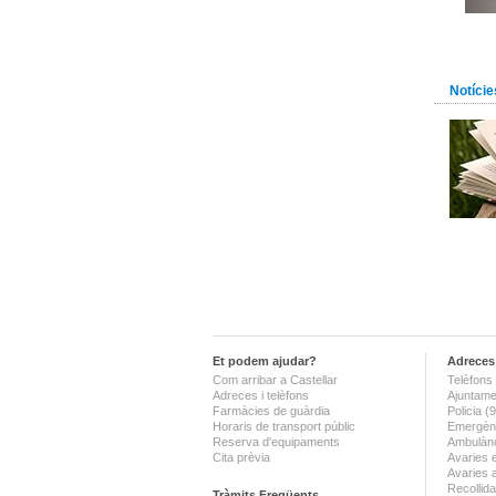
Notície
Et podem ajudar?
Adreces 
Com arribar a Castellar
Telèfons 
Adreces i telèfons
Ajuntame
Farmàcies de guàrdia
Policia 
Horaris de transport públic
Emergènc
Reserva d'equipaments
Ambulànc
Cita prèvia
Avaries 
Avaries 
Recollida
Tràmits Freqüents