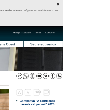
sense canviar la teva configuració considerarem que
Google Translate
Inici
Contacte
ern Obert
Seu electrònica
Campanya "A l'abril cada
paraula val per mil" 2026