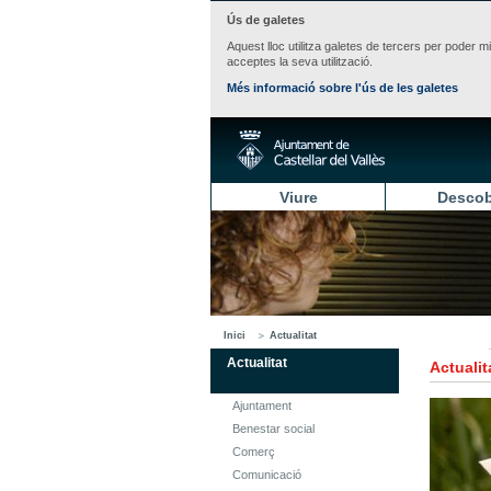
Ús de galetes
Aquest lloc utilitza galetes de tercers per poder m
acceptes la seva utilització.
Més informació sobre l'ús de les galetes
Viure
Descob
Inici
Actualitat
Actualitat
Actualit
Ajuntament
Benestar social
Comerç
Comunicació