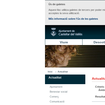
Ús de galetes
Aquest lloc utilitza galetes de tercers per poder m
acceptes la seva utilització.
Més informació sobre l'ús de les galetes
Viure
Descob
Inici
Actualitat
Actualitat
Actualit
Ajuntament
Criteris
Àmbi
Benestar social
Comerç
Resulta
Comunicació