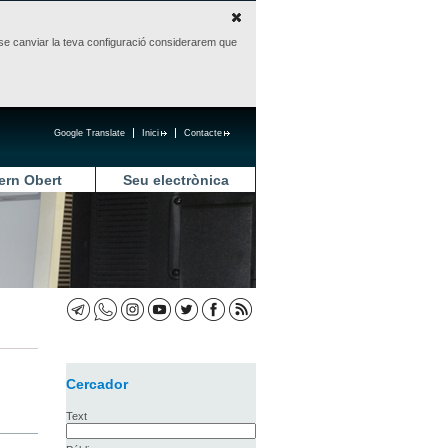
sense canviar la teva configuració considerarem que
Google Translate
Inici
Contacte
ern Obert
Seu electrònica
Cercador
Text