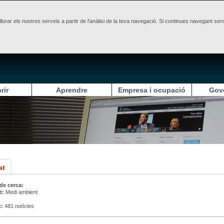
illorar els nostres serveis a partir de l'anàlisi de la teva navegació. Si continues navegant 
rir
Aprendre
Empresa i ocupació
Gov
at
 de cerca:
t:
Medi ambient
t:
481 notícies