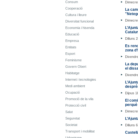
Consum
Dimecre
Cooperació
La camp
"Netege
Cultura i lleure
Dimecres
Diversitat funcional
L’Ajunt
Economia i hisenda
Catalu
Educació
Dilluns 
Empresa
Es reno
Entitats
zona d’
Esport
Divendr
Feminisme
La depu
Govern Obert
el diss
Habitatge
Divendre
Internet i tecnologies
L’Ajunt
Medi ambient
despré
Ocupació
Dijous 1
Promoció de la vila
El comi
perquè
Protecció civil
Dimecre
Salut
Seguretat
L’Ajunt
Societat
Dilluns 
Transport i mobilitat
Castell
Urbanisme