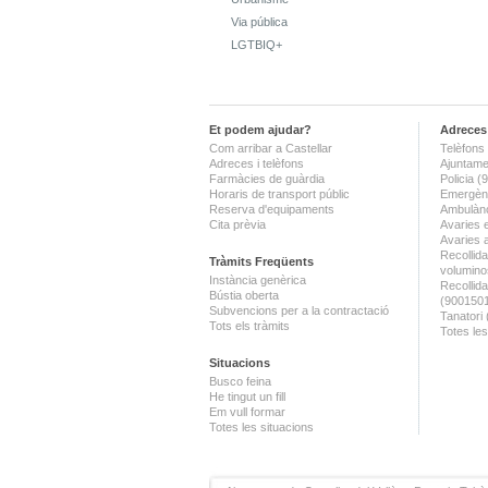
Via pública
LGTBIQ+
Et podem ajudar?
Adreces 
Com arribar a Castellar
Telèfons 
Adreces i telèfons
Ajuntame
Farmàcies de guàrdia
Policia 
Horaris de transport públic
Emergènc
Reserva d'equipaments
Ambulànc
Cita prèvia
Avaries 
Avaries 
Recollida
Tràmits Freqüents
volumino
Instància genèrica
Recollid
Bústia oberta
(900150
Subvencions per a la contractació
Tanatori
Tots els tràmits
Totes les
Situacions
Busco feina
He tingut un fill
Em vull formar
Totes les situacions