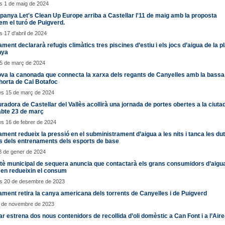
s 1 de maig de 2024
anya Let's Clean Up Europe arriba a Castellar l'11 de maig amb la proposta
m el turó de Puigverd.
 17 d'abril de 2024
ament declararà refugis climàtics tres piscines d’estiu i els jocs d’aigua de la p
nya
25 de març de 2024
va la canonada que connecta la xarxa dels regants de Canyelles amb la bassa 
horta de Cal Botafoc
es 15 de març de 2024
radora de Castellar del Vallès acollirà una jornada de portes obertes a la ciuta
abte 23 de març
s 16 de febrer de 2024
ament redueix la pressió en el subministrament d’aigua a les nits i tanca les du
s dels entrenaments dels esports de base
8 de gener de 2024
tè municipal de sequera anuncia que contactarà els grans consumidors d’aigu
 en redueixin el consum
s 20 de desembre de 2023
ament retira la canya americana dels torrents de Canyelles i de Puigverd
6 de novembre de 2023
ar estrena dos nous contenidors de recollida d’oli domèstic a Can Font i a l’Aire