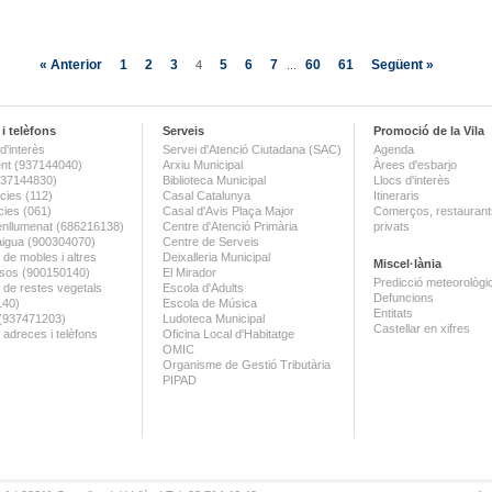
« Anterior
1
2
3
5
6
7
60
61
Següent »
4
...
i telèfons
Serveis
Promoció de la Vila
d'interès
Servei d'Atenció Ciutadana (SAC)
Agenda
nt (937144040)
Arxiu Municipal
Àrees d'esbarjo
(937144830)
Biblioteca Municipal
Llocs d'interès
ies (112)
Casal Catalunya
Itineraris
ies (061)
Casal d'Avis Plaça Major
Comerços, restaurants
enllumenat (686216138)
Centre d'Atenció Primària
privats
aigua (900304070)
Centre de Serveis
 de mobles i altres
Deixalleria Municipal
Miscel·lània
sos (900150140)
El Mirador
Predicció meteorològi
a de restes vegetals
Escola d'Adults
Defuncions
140)
Escola de Música
Entitats
 (937471203)
Ludoteca Municipal
Castellar en xifres
 adreces i telèfons
Oficina Local d'Habitatge
OMIC
Organisme de Gestió Tributària
PIPAD