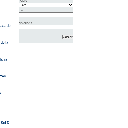
Públic
Lloc
Anterior a
laça de
de la
dania
txes
a
-Sol D