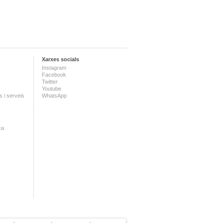
Xarxes socials
Instagram
Facebook
Twitter
Youtube
 i serveis
WhatsApp
ca