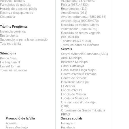
Adreces i telèfons
Ajuntament (937144040)
Farmàcies de guàrdia
Policia (937144830)
Horaris de transport públic
Emergències (112)
Reserva d'equipaments
Ambulàncies (061)
Cita prèvia
Avaries enllumenat (686216138)
Avaries aigua (900304070)
Recollida de mobles i altres
Tràmits Freqüents
voluminosos (900150140)
Instància genèrica
Recollida de restes vegetals
Bústia oberta
(900150140)
Subvencions per a la contractació
Tanatori (937471203)
Tots els tràmits
Totes les adreces i telèfons
Serveis
Situacions
Servei d'Atenció Ciutadana (SAC)
Arxiu Municipal
Busco feina
Biblioteca Municipal
He tingut un fill
Casal Catalunya
Em vull formar
Casal d'Avis Plaça Major
Totes les situacions
Centre d'Atenció Primària
Centre de Serveis
Deixalleria Municipal
El Mirador
Escola d'Adults
Escola de Música
Ludoteca Municipal
Oficina Local d'Habitatge
OMIC
Organisme de Gestió Tributària
PIPAD
Promoció de la Vila
Xarxes socials
Agenda
Instagram
Àrees d'esbarjo
Facebook