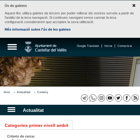
Ús de galetes
Aquest lloc utilitza galetes de tercers per poder millorar els nostres serveis a partir de
l'anàlisi de la teva navegació. Si continues navegant sense canviar la teva
configuració considerarem que acceptes la seva utilització.
Més informació sobre l'ús de les galetes
Google Translate
Inici
Contacte
Inici
Actualitat
Comerç
Actualitat
Categories primer nivell ambit
Criteris de cerca: