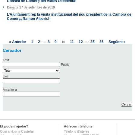
Consell de Comerç del Vallès Occidental
Dimarts 17 de setembre de 2019
L’Ajuntament rep la visita institucional del nou president de la Cambra de
Comerç, Ramon Alberich
« Anterior
1
2
8
9
11
12
35
36
Següent »
...
10
...
Cercador
Text
Públic
Lloc
Anterior a
Et podem ajudar?
Adreces i telèfons
Com arribar a Castellar
Telèfons d'interès