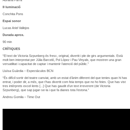
Il·luminació
Conchita Pons
Espai sonor
Lucas Ariel Vallejos
Durada aprox.
90 min
CRÍTIQUES
“El text de Victoria Szpunberg és fresc, original, divertit i ple de girs argumentals. Està
molt ben interpretat per Júlia Barceló, Pol López i Pau Vinyals, que mostren una gran
versatilitat i capacitat de captar i mantenir l’atenció del públic.”
Lluïsa Guàrdia – Espectáculos BCN
“És difícil sortir del teatre canviat, amb un estat d’ànim diferent del que tenies quan hi has
entrat, i poder dir, a més, que t’has divertit com feia temps que no ho feies. Que has vist
tres intèrprets excel·lents [...] Que has gaudit d’un text irreverent (de Victoria
Szpunberg), que sap jugar-se-la i que fa dianes tota l’estona.”
Andreu Gomila – Time Out