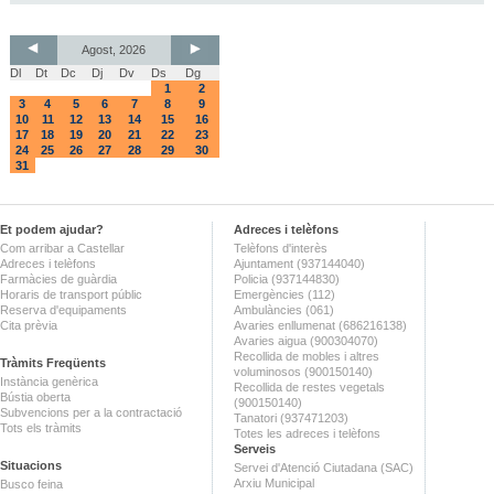
Agost, 2026
Dl
Dt
Dc
Dj
Dv
Ds
Dg
1
2
3
4
5
6
7
8
9
10
11
12
13
14
15
16
17
18
19
20
21
22
23
24
25
26
27
28
29
30
31
Et podem ajudar?
Adreces i telèfons
Com arribar a Castellar
Telèfons d'interès
Adreces i telèfons
Ajuntament (937144040)
Farmàcies de guàrdia
Policia (937144830)
Horaris de transport públic
Emergències (112)
Reserva d'equipaments
Ambulàncies (061)
Cita prèvia
Avaries enllumenat (686216138)
Avaries aigua (900304070)
Recollida de mobles i altres
Tràmits Freqüents
voluminosos (900150140)
Instància genèrica
Recollida de restes vegetals
Bústia oberta
(900150140)
Subvencions per a la contractació
Tanatori (937471203)
Tots els tràmits
Totes les adreces i telèfons
Serveis
Situacions
Servei d'Atenció Ciutadana (SAC)
Arxiu Municipal
Busco feina