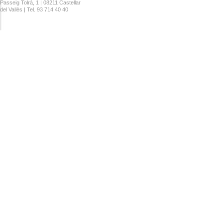
Passeig Tolrà, 1 | 08211 Castellar
del Vallès | Tel. 93 714 40 40