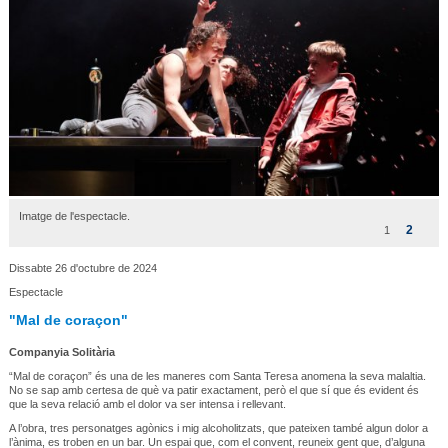
Imatge de l'espectacle.
2
1
Dissabte 26 d'octubre de 2024
Espectacle
"Mal de coraçon"
Companyia Solitària
“Mal de coraçon” és una de les maneres com Santa Teresa anomena la seva malaltia.
No se sap amb certesa de què va patir exactament, però el que sí que és evident és
que la seva relació amb el dolor va ser intensa i rellevant.
A l’obra, tres personatges agònics i mig alcoholitzats, que pateixen també algun dolor a
l’ànima, es troben en un bar. Un espai que, com el convent, reuneix gent que, d’alguna