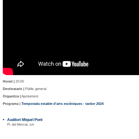
Horari |
20:00
Destinataris |
Públic general
Organitza |
Ajuntament
Programa |
Temporada estable d'arts escèniques - tardor 2024
Auditori Miquel Pont
Pl. del Mercat, s/n