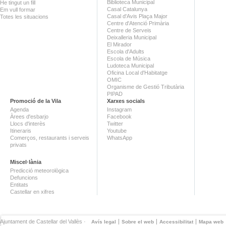
Biblioteca Municipal
He tingut un fill
Casal Catalunya
Em vull formar
Casal d'Avis Plaça Major
Totes les situacions
Centre d'Atenció Primària
Centre de Serveis
Deixalleria Municipal
El Mirador
Escola d'Adults
Escola de Música
Ludoteca Municipal
Oficina Local d'Habitatge
OMIC
Organisme de Gestió Tributària
PIPAD
Promoció de la Vila
Xarxes socials
Agenda
Instagram
Àrees d'esbarjo
Facebook
Llocs d'interès
Twitter
Itineraris
Youtube
Comerços, restaurants i serveis
WhatsApp
privats
Miscel·lània
Predicció meteorològica
Defuncions
Entitats
Castellar en xifres
Ajuntament de Castellar del Vallès ·
Avís legal
Sobre el web
Accessibilitat
Mapa web