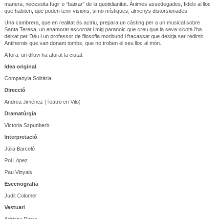
manera, necessita fugir o “baixar” de la quotidianitat. Ànimes assedegades, fidels al lloc
que habiten, que poden tenir visions, si no místiques, almenys distorsionades.
Una cambrera, que en realitat és actriu, prepara un càsting per a un musical sobre
Santa Teresa, un enamorat escornat i mig paranoic que creu que la seva xicota l’ha
deixat per Déu i un professor de filosofia moribund i fracassat que desitja ser redimit.
Antiherois que van donant tombs, que no troben el seu lloc al món.
A fora, un diluvi ha aturat la ciutat.
Idea original
Companyia Solitària
Direcció
Andrea Jiménez (Teatro en Vilo)
Dramatúrgia
Victoria Szpunberb
Interpretació
Júlia Barceló
Pol López
Pau Vinyals
Escenografia
Judit Colomer
Vestuari
Adriana Parra