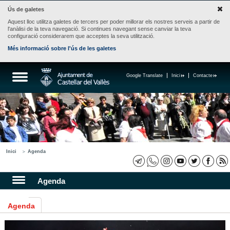
Ús de galetes
Aquest lloc utilitza galetes de tercers per poder millorar els nostres serveis a partir de
l'anàlisi de la teva navegació. Si continues navegant sense canviar la teva
configuració considerarem que acceptes la seva utilització.
Més informació sobre l'ús de les galetes
Google Translate
Inici
Contacte
Inici
Agenda
Agenda
Agenda