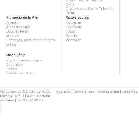
OMIC
Organisme de Gestió Tributària
PIPAD
Promoció de la Vila
Xarxes socials
Agenda
Instagram
Àrees d'esbarjo
Facebook
Llocs d'interès
Twitter
Itineraris
Youtube
Comerços, restaurants i serveis
WhatsApp
privats
Miscel·lània
Predicció meteorològica
Defuncions
Entitats
Castellar en xifres
Ajuntament de Castellar del Vallès ·
Avís legal
Sobre el web
Accessibilitat
Mapa web
Passeig Tolrà, 1 | 08211 Castellar
del Vallès | Tel. 93 714 40 40