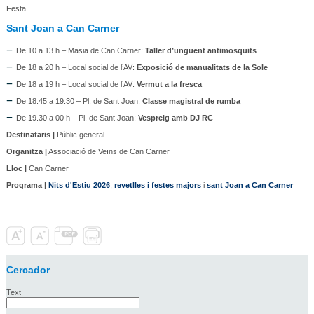
Festa
Sant Joan a Can Carner
De 10 a 13 h – Masia de Can Carner:
Taller d’ungüent antimosquits
De 18 a 20 h – Local social de l’AV:
Exposició de manualitats de la Sole
De 18 a 19 h – Local social de l’AV:
Vermut a la fresca
De 18.45 a 19.30 – Pl. de Sant Joan:
Classe magistral de rumba
De 19.30 a 00 h – Pl. de Sant Joan:
Vespreig amb DJ RC
Destinataris |
Públic general
Organitza |
Associació de Veïns de Can Carner
Lloc |
Can Carner
Programa |
Nits d'Estiu 2026
,
revetlles i festes majors
i
sant Joan a Can Carner
Cercador
Text