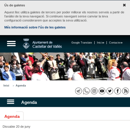
Ús de galetes
Aquest lloc utilitza galetes de tercers per poder millorar els nostres serveis a partir de
l'anàlisi de la teva navegació. Si continues navegant sense canviar la teva
configuració considerarem que acceptes la seva utilització.
Més informació sobre l'ús de les galetes
Google Translate
Inici
Contacte
Inici
Agenda
Agenda
Agenda
Dissabte 20 de juny