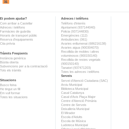
31
Et podem ajudar?
Adreces i telèfons
Com arribar a Castellar
Telèfons d'interès
Adreces i telèfons
Ajuntament (937144040)
Farmàcies de guàrdia
Policia (937144830)
Horaris de transport públic
Emergències (112)
Reserva d'equipaments
Ambulàncies (061)
Cita prèvia
Avaries enllumenat (686216138)
Avaries aigua (900304070)
Recollida de mobles i altres
Tràmits Freqüents
voluminosos (900150140)
Instància genèrica
Recollida de restes vegetals
Bústia oberta
(900150140)
Subvencions per a la contractació
Tanatori (937471203)
Tots els tràmits
Totes les adreces i telèfons
Serveis
Situacions
Servei d'Atenció Ciutadana (SAC)
Arxiu Municipal
Busco feina
Biblioteca Municipal
He tingut un fill
Casal Catalunya
Em vull formar
Casal d'Avis Plaça Major
Totes les situacions
Centre d'Atenció Primària
Centre de Serveis
Deixalleria Municipal
El Mirador
Escola d'Adults
Escola de Música
Ludoteca Municipal
Oficina Local d'Habitatge