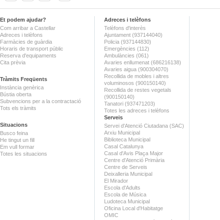
Et podem ajudar?
Adreces i telèfons
Com arribar a Castellar
Telèfons d'interès
Adreces i telèfons
Ajuntament (937144040)
Farmàcies de guàrdia
Policia (937144830)
Horaris de transport públic
Emergències (112)
Reserva d'equipaments
Ambulàncies (061)
Cita prèvia
Avaries enllumenat (686216138)
Avaries aigua (900304070)
Recollida de mobles i altres
Tràmits Freqüents
voluminosos (900150140)
Instància genèrica
Recollida de restes vegetals
Bústia oberta
(900150140)
Subvencions per a la contractació
Tanatori (937471203)
Tots els tràmits
Totes les adreces i telèfons
Serveis
Situacions
Servei d'Atenció Ciutadana (SAC)
Arxiu Municipal
Busco feina
Biblioteca Municipal
He tingut un fill
Casal Catalunya
Em vull formar
Casal d'Avis Plaça Major
Totes les situacions
Centre d'Atenció Primària
Centre de Serveis
Deixalleria Municipal
El Mirador
Escola d'Adults
Escola de Música
Ludoteca Municipal
Oficina Local d'Habitatge
OMIC