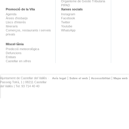
Organisme de Gestió Tributària
PIPAD
Promoció de la Vila
Xarxes socials
Agenda
Instagram
Àrees d'esbarjo
Facebook
Llocs d'interès
Twitter
Itineraris
Youtube
Comerços, restaurants i serveis
WhatsApp
privats
Miscel·lània
Predicció meteorològica
Defuncions
Entitats
Castellar en xifres
Ajuntament de Castellar del Vallès ·
Avís legal
Sobre el web
Accessibilitat
Mapa web
Passeig Tolrà, 1 | 08211 Castellar
del Vallès | Tel. 93 714 40 40