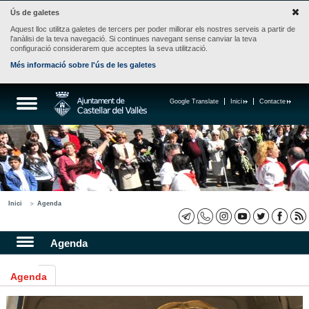
Ús de galetes
Aquest lloc utilitza galetes de tercers per poder millorar els nostres serveis a partir de
l'anàlisi de la teva navegació. Si continues navegant sense canviar la teva
configuració considerarem que acceptes la seva utilització.
Més informació sobre l'ús de les galetes
Google Translate
Inici
Contacte
Inici
Agenda
Agenda
Agenda