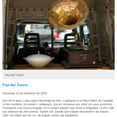
Fira del Trasto
Fira del Trasto
Diumenge 13 de setembre de 2009
Des de fa anys, cada segon diumenge de mes, s'apleguen a la Plaça Major de Castellar
col·leccionistes, brocanters i antiquaris, que es reuneixen per oferir els seus productes.
Constitueix una mostra singular on es poden adquirir tota mena d´antiguitats i estris vells
que deleixen els afeccionats. També tots aquells que vulguin despendre's de trastos
vells i no saben que fer-ne, els puguin vendre als paradistes.