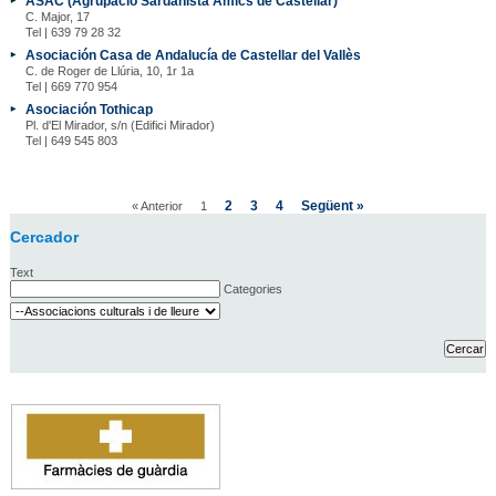
ASAC (Agrupació Sardanista Amics de Castellar)
C. Major, 17
Tel | 639 79 28 32
Asociación Casa de Andalucía de Castellar del Vallès
C. de Roger de Llúria, 10, 1r 1a
Tel | 669 770 954
Asociación Tothicap
Pl. d'El Mirador, s/n (Edifici Mirador)
Tel | 649 545 803
2
3
4
Següent »
« Anterior
1
Cercador
Text
Categories