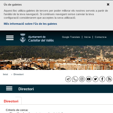
Ús de galetes
Aquest lloc utilitza galetes de tercers per poder millorar els nostres serveis a partir de
l'anàlisi de la teva navegació. Si continues navegant sense canviar la teva
configuració considerarem que acceptes la seva utilització.
Més informació sobre l'ús de les galetes
Google Translate
Inici
Contacte
Inici
Directori
Directori
Directori
Criteris de cerca: