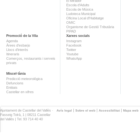
El Mirador
Escola d'Adults
Escola de Música
Ludoteca Municipal
Oficina Local d'Habitatge
OMIC
Organisme de Gestió Tributària
PIPAD
Promoció de la Vila
Xarxes socials
Agenda
Instagram
Àrees d'esbarjo
Facebook
Llocs d'interès
Twitter
Itineraris
Youtube
Comerços, restaurants i serveis
WhatsApp
privats
Miscel·lània
Predicció meteorològica
Defuncions
Entitats
Castellar en xifres
Ajuntament de Castellar del Vallès ·
Avís legal
Sobre el web
Accessibilitat
Mapa web
Passeig Tolrà, 1 | 08211 Castellar
del Vallès | Tel. 93 714 40 40