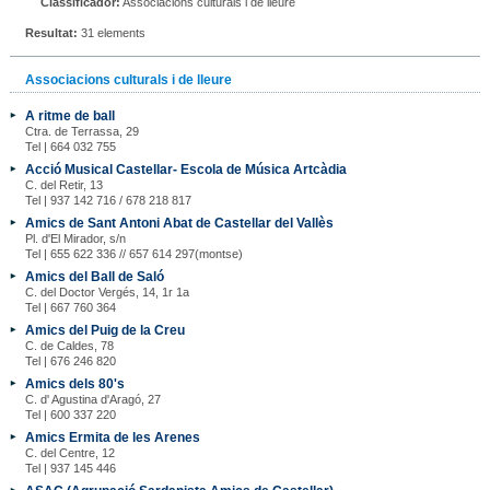
Classificador:
Associacions culturals i de lleure
Resultat:
31 elements
Associacions culturals i de lleure
A ritme de ball
Ctra. de Terrassa, 29
Tel | 664 032 755
Acció Musical Castellar- Escola de Música Artcàdia
C. del Retir, 13
Tel | 937 142 716 / 678 218 817
Amics de Sant Antoni Abat de Castellar del Vallès
Pl. d'El Mirador, s/n
Tel | 655 622 336 // 657 614 297(montse)
Amics del Ball de Saló
C. del Doctor Vergés, 14, 1r 1a
Tel | 667 760 364
Amics del Puig de la Creu
C. de Caldes, 78
Tel | 676 246 820
Amics dels 80's
C. d' Agustina d'Aragó, 27
Tel | 600 337 220
Amics Ermita de les Arenes
C. del Centre, 12
Tel | 937 145 446