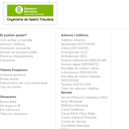
Et podem ajudar?
Adreces i telèfons
Com arribar a Castellar
Telèfons d'interès
Adreces i telèfons
Ajuntament (937144040)
Farmàcies de guàrdia
Policia (937144830)
Horaris de transport públic
Emergències (112)
Reserva d'equipaments
Ambulàncies (061)
Cita prèvia
Avaries enllumenat (686216138)
Avaries aigua (900304070)
Recollida de mobles i altres
Tràmits Freqüents
voluminosos (900150140)
Instància genèrica
Recollida de restes vegetals
Bústia oberta
(900150140)
Subvencions per a la contractació
Tanatori (937471203)
Tots els tràmits
Totes les adreces i telèfons
Serveis
Situacions
Servei d'Atenció Ciutadana (SAC)
Arxiu Municipal
Busco feina
Biblioteca Municipal
He tingut un fill
Casal Catalunya
Em vull formar
Casal d'Avis Plaça Major
Totes les situacions
Centre d'Atenció Primària
Centre de Serveis
Deixalleria Municipal