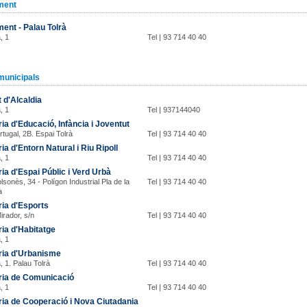
ment
ent - Palau Tolrà
, 1
Tel | 93 714 40 40
municipals
 d'Alcaldia
, 1
Tel | 937144040
ia d'Educació, Infància i Joventut
rtugal, 2B. Espai Tolrà
Tel | 93 714 40 40
ia d'Entorn Natural i Riu Ripoll
, 1
Tel | 93 714 40 40
ia d'Espai Públic i Verd Urbà
lsonès, 34 - Polígon Industrial Pla de la
Tel | 93 714 40 40
a
ia d'Esports
Mirador, s/n
Tel | 93 714 40 40
ia d'Habitatge
, 1
ria d'Urbanisme
, 1. Palau Tolrà
Tel | 93 714 40 40
ria de Comunicació
, 1
Tel | 93 714 40 40
ia de Cooperació i Nova Ciutadania