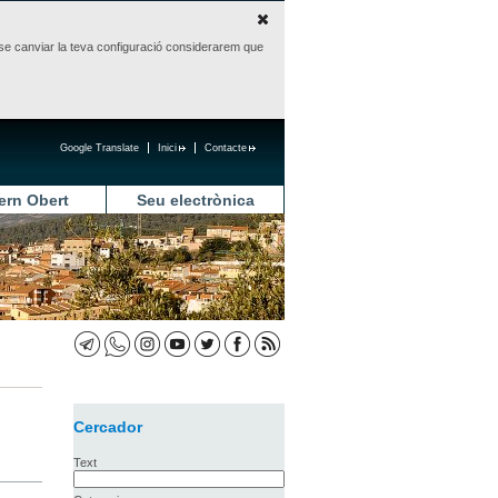
sense canviar la teva configuració considerarem que
Google Translate
Inici
Contacte
ern Obert
Seu electrònica
Cercador
Text