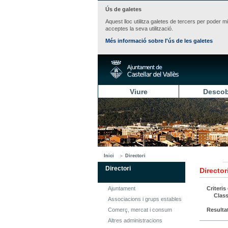
Ús de galetes
Aquest lloc utilitza galetes de tercers per poder m
acceptes la seva utilització.
Més informació sobre l'ús de les galetes
Viure
Descob
Inici
Directori
Directori
Director
Ajuntament
Criteris
Class
Associacions i grups estables
Comerç, mercat i consum
Resulta
Altres administracions