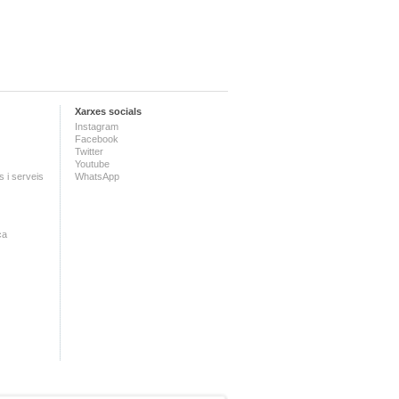
Xarxes socials
Instagram
Facebook
Twitter
Youtube
 i serveis
WhatsApp
ca