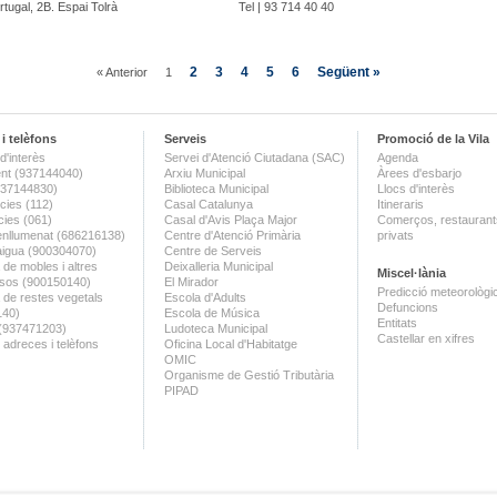
rtugal, 2B. Espai Tolrà
Tel | 93 714 40 40
2
3
4
5
6
Següent »
« Anterior
1
i telèfons
Serveis
Promoció de la Vila
d'interès
Servei d'Atenció Ciutadana (SAC)
Agenda
nt (937144040)
Arxiu Municipal
Àrees d'esbarjo
(937144830)
Biblioteca Municipal
Llocs d'interès
ies (112)
Casal Catalunya
Itineraris
ies (061)
Casal d'Avis Plaça Major
Comerços, restaurants
enllumenat (686216138)
Centre d'Atenció Primària
privats
aigua (900304070)
Centre de Serveis
 de mobles i altres
Deixalleria Municipal
Miscel·lània
sos (900150140)
El Mirador
Predicció meteorològi
a de restes vegetals
Escola d'Adults
Defuncions
140)
Escola de Música
Entitats
 (937471203)
Ludoteca Municipal
Castellar en xifres
 adreces i telèfons
Oficina Local d'Habitatge
OMIC
Organisme de Gestió Tributària
PIPAD