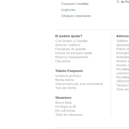
C. de Po
Transport i mobilitat
Urgències
Clíniques veterinàries
Et podem ajudar?
Adreces 
Com arribar a Castellar
Telèfons 
Adreces i telèfons
Ajuntame
Farmàcies de guàrdia
Policia 
Horaris de transport públic
Emergènc
Reserva d'equipaments
Ambulànc
Cita prèvia
Avaries 
Avaries 
Recollida
Tràmits Freqüents
volumino
Instància genèrica
Recollid
Bústia oberta
(900150
Subvencions per a la contractació
Tanatori
Tots els tràmits
Totes les
Situacions
Busco feina
He tingut un fill
Em vull formar
Totes les situacions