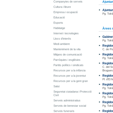
Companyies de serveis
Ajunta
Cultura i lleure
Ajuntam
Empresa i ocupació
Pg. Tolrà
Educació
Esports
Habitatge
Àrees 
Internet i tecnologies
Gabinet
Llocs d'interès
Pg. Tolrà
Medi ambient
Regidor
Manteniment de la vila
C. de Po
Regidor
Mitjans de comunicació
Pg. Tolrà
Parròquies i esglésies
Regidor
Partits polítics i sindicats
C. del So
Recursos per a la infància
Bruguer
Regidor
Recursos per a la joventut
Pl. d'El 
Recursos per a la gent gran
Regidor
Salut
Pg. Tolrà
Seguretat ciutadana i Protecció
Regido
Civil
Pg. Tolrà
Serveis administratius
Regido
Serveis de benestar social
Pg. Tolrà
Regidor
Serveis funeraris