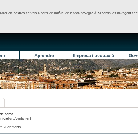
illorar els nostres serveis a partir de l'anàlisi de la teva navegació. Si continues navegant 
rir
Aprendre
Empresa i ocupació
Gov
i
 de cerca:
ificador:
Ajuntament
t:
51 elements