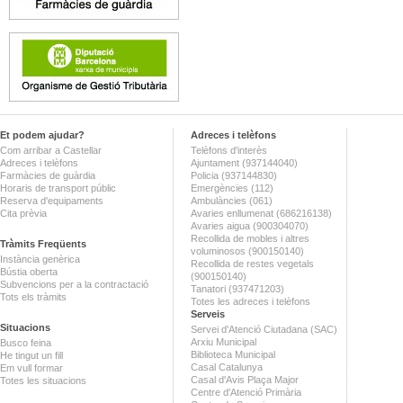
Et podem ajudar?
Adreces i telèfons
Com arribar a Castellar
Telèfons d'interès
Adreces i telèfons
Ajuntament (937144040)
Farmàcies de guàrdia
Policia (937144830)
Horaris de transport públic
Emergències (112)
Reserva d'equipaments
Ambulàncies (061)
Cita prèvia
Avaries enllumenat (686216138)
Avaries aigua (900304070)
Recollida de mobles i altres
Tràmits Freqüents
voluminosos (900150140)
Instància genèrica
Recollida de restes vegetals
Bústia oberta
(900150140)
Subvencions per a la contractació
Tanatori (937471203)
Tots els tràmits
Totes les adreces i telèfons
Serveis
Situacions
Servei d'Atenció Ciutadana (SAC)
Arxiu Municipal
Busco feina
Biblioteca Municipal
He tingut un fill
Casal Catalunya
Em vull formar
Casal d'Avis Plaça Major
Totes les situacions
Centre d'Atenció Primària