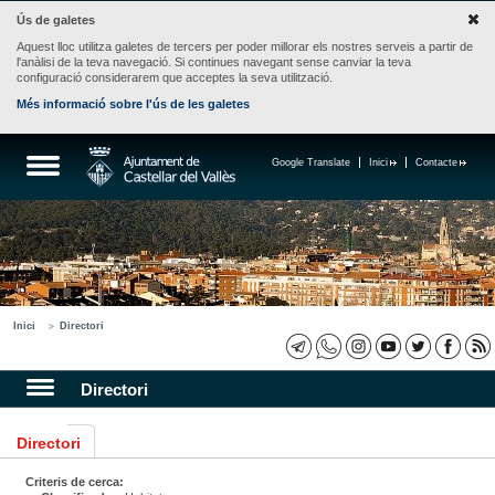
Ús de galetes
Aquest lloc utilitza galetes de tercers per poder millorar els nostres serveis a partir de
l'anàlisi de la teva navegació. Si continues navegant sense canviar la teva
configuració considerarem que acceptes la seva utilització.
Més informació sobre l'ús de les galetes
Google Translate
Inici
Contacte
Inici
Directori
Directori
Directori
Criteris de cerca: