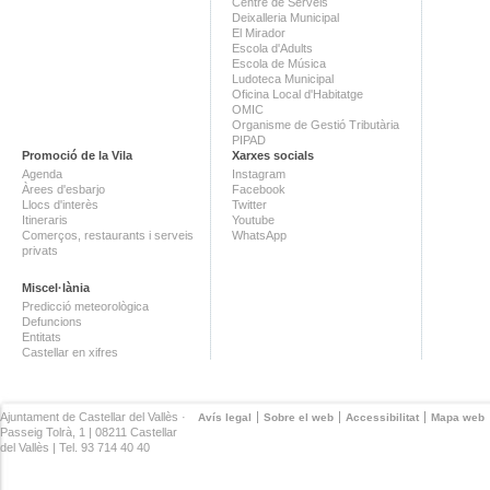
Centre de Serveis
Deixalleria Municipal
El Mirador
Escola d'Adults
Escola de Música
Ludoteca Municipal
Oficina Local d'Habitatge
OMIC
Organisme de Gestió Tributària
PIPAD
Promoció de la Vila
Xarxes socials
Agenda
Instagram
Àrees d'esbarjo
Facebook
Llocs d'interès
Twitter
Itineraris
Youtube
Comerços, restaurants i serveis
WhatsApp
privats
Miscel·lània
Predicció meteorològica
Defuncions
Entitats
Castellar en xifres
Ajuntament de Castellar del Vallès ·
Avís legal
Sobre el web
Accessibilitat
Mapa web
Passeig Tolrà, 1 | 08211 Castellar
del Vallès | Tel. 93 714 40 40