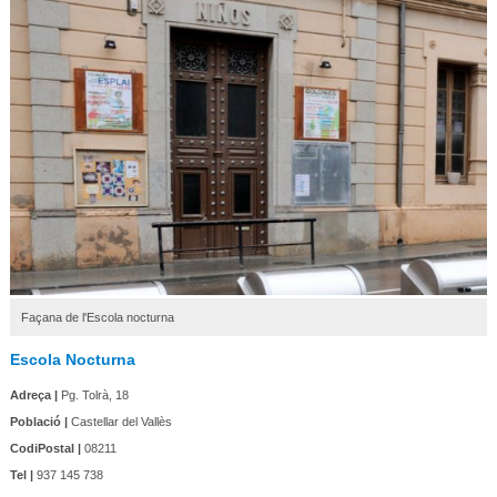
Façana de l'Escola nocturna
Escola Nocturna
Adreça |
Pg. Tolrà, 18
Població |
Castellar del Vallès
CodiPostal |
08211
Tel |
937 145 738