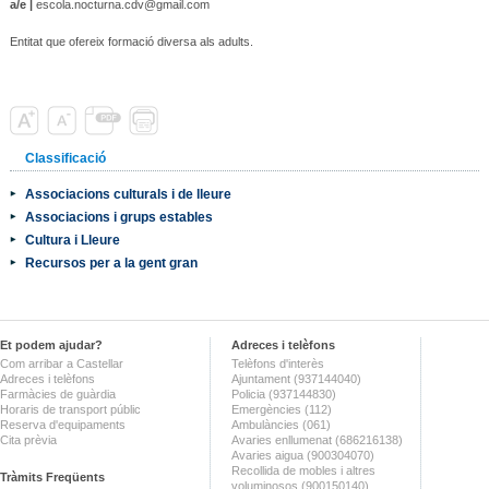
a/e |
escola.nocturna.cdv@gmail.com
Entitat que ofereix formació diversa als adults.
Classificació
Associacions culturals i de lleure
Associacions i grups estables
Cultura i Lleure
Recursos per a la gent gran
Et podem ajudar?
Adreces i telèfons
Com arribar a Castellar
Telèfons d'interès
Adreces i telèfons
Ajuntament (937144040)
Farmàcies de guàrdia
Policia (937144830)
Horaris de transport públic
Emergències (112)
Reserva d'equipaments
Ambulàncies (061)
Cita prèvia
Avaries enllumenat (686216138)
Avaries aigua (900304070)
Recollida de mobles i altres
Tràmits Freqüents
voluminosos (900150140)