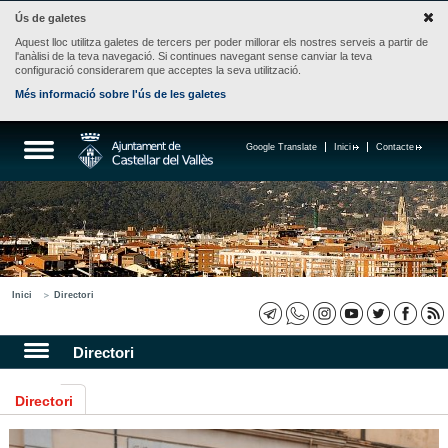
Ús de galetes
Aquest lloc utilitza galetes de tercers per poder millorar els nostres serveis a partir de
l'anàlisi de la teva navegació. Si continues navegant sense canviar la teva
configuració considerarem que acceptes la seva utilització.
Més informació sobre l'ús de les galetes
Google Translate
Inici
Contacte
Inici
Directori
Directori
Directori