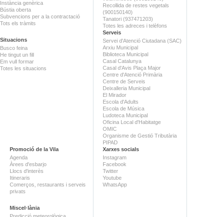
Instància genèrica
Recollida de restes vegetals
Bústia oberta
(900150140)
Subvencions per a la contractació
Tanatori (937471203)
Tots els tràmits
Totes les adreces i telèfons
Serveis
Situacions
Servei d'Atenció Ciutadana (SAC)
Arxiu Municipal
Busco feina
Biblioteca Municipal
He tingut un fill
Casal Catalunya
Em vull formar
Casal d'Avis Plaça Major
Totes les situacions
Centre d'Atenció Primària
Centre de Serveis
Deixalleria Municipal
El Mirador
Escola d'Adults
Escola de Música
Ludoteca Municipal
Oficina Local d'Habitatge
OMIC
Organisme de Gestió Tributària
PIPAD
Promoció de la Vila
Xarxes socials
Agenda
Instagram
Àrees d'esbarjo
Facebook
Llocs d'interès
Twitter
Itineraris
Youtube
Comerços, restaurants i serveis
WhatsApp
privats
Miscel·lània
Predicció meteorològica