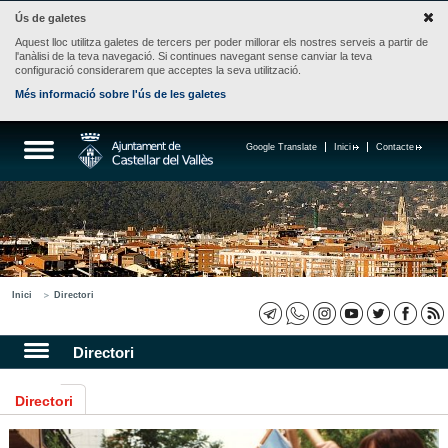
Ús de galetes
Aquest lloc utilitza galetes de tercers per poder millorar els nostres serveis a partir de
l'anàlisi de la teva navegació. Si continues navegant sense canviar la teva
configuració considerarem que acceptes la seva utilització.
Més informació sobre l'ús de les galetes
Google Translate
Inici
Contacte
Inici
Directori
Directori
Directori