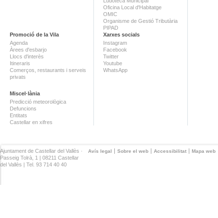
Ludoteca Municipal
Oficina Local d'Habitatge
OMIC
Organisme de Gestió Tributària
PIPAD
Promoció de la Vila
Xarxes socials
Agenda
Instagram
Àrees d'esbarjo
Facebook
Llocs d'interès
Twitter
Itineraris
Youtube
Comerços, restaurants i serveis
WhatsApp
privats
Miscel·lània
Predicció meteorològica
Defuncions
Entitats
Castellar en xifres
Ajuntament de Castellar del Vallès ·
Avís legal
Sobre el web
Accessibilitat
Mapa web
Passeig Tolrà, 1 | 08211 Castellar
del Vallès | Tel. 93 714 40 40