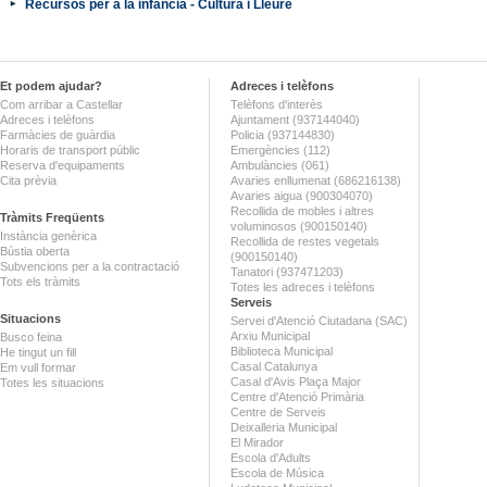
Recursos per a la infància - Cultura i Lleure
Et podem ajudar?
Adreces i telèfons
Com arribar a Castellar
Telèfons d'interès
Adreces i telèfons
Ajuntament (937144040)
Farmàcies de guàrdia
Policia (937144830)
Horaris de transport públic
Emergències (112)
Reserva d'equipaments
Ambulàncies (061)
Cita prèvia
Avaries enllumenat (686216138)
Avaries aigua (900304070)
Recollida de mobles i altres
Tràmits Freqüents
voluminosos (900150140)
Instància genèrica
Recollida de restes vegetals
Bústia oberta
(900150140)
Subvencions per a la contractació
Tanatori (937471203)
Tots els tràmits
Totes les adreces i telèfons
Serveis
Situacions
Servei d'Atenció Ciutadana (SAC)
Arxiu Municipal
Busco feina
Biblioteca Municipal
He tingut un fill
Casal Catalunya
Em vull formar
Casal d'Avis Plaça Major
Totes les situacions
Centre d'Atenció Primària
Centre de Serveis
Deixalleria Municipal
El Mirador
Escola d'Adults
Escola de Música