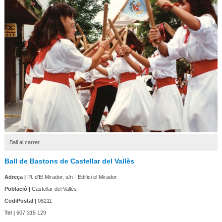
Ball al carrer
Ball de Bastons de Castellar del Vallès
Adreça |
Pl. d'El Mirador, s/n - Edifici el Mirador
Població |
Castellar del Vallès
CodiPostal |
08211
Tel |
607 315 129