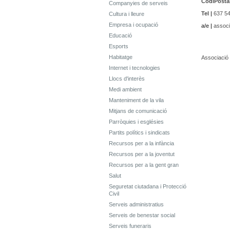
CodiPostal
Companyies de serveis
Tel |
637 54
Cultura i lleure
Empresa i ocupació
a/e |
associ
Educació
Esports
Habitatge
Associació 
Internet i tecnologies
Llocs d'interès
Medi ambient
Manteniment de la vila
Mitjans de comunicació
Parròquies i esglésies
Partits polítics i sindicats
Recursos per a la infància
Recursos per a la joventut
Recursos per a la gent gran
Salut
Seguretat ciutadana i Protecció
Civil
Serveis administratius
Serveis de benestar social
Serveis funeraris