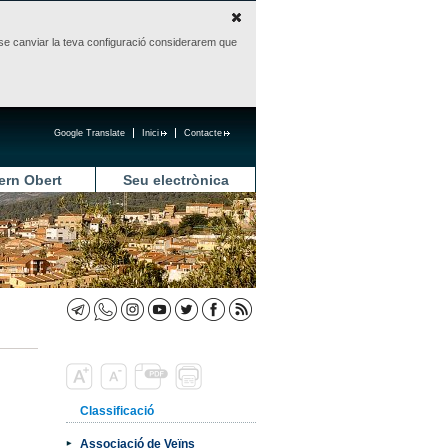
sense canviar la teva configuració considerarem que
Google Translate
Inici
Contacte
ern Obert
Seu electrònica
Classificació
Associació de Veïns