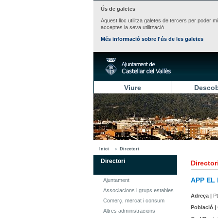
Ús de galetes
Aquest lloc utilitza galetes de tercers per poder m
acceptes la seva utilització.
Més informació sobre l'ús de les galetes
Viure
Descob
Inici
Directori
Directori
Director
APP EL
Ajuntament
Associacions i grups estables
Adreça |
Pt
Comerç, mercat i consum
Població |
Altres administracions