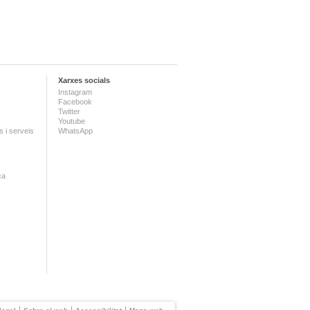
Xarxes socials
Instagram
Facebook
Twitter
Youtube
 i serveis
WhatsApp
ca