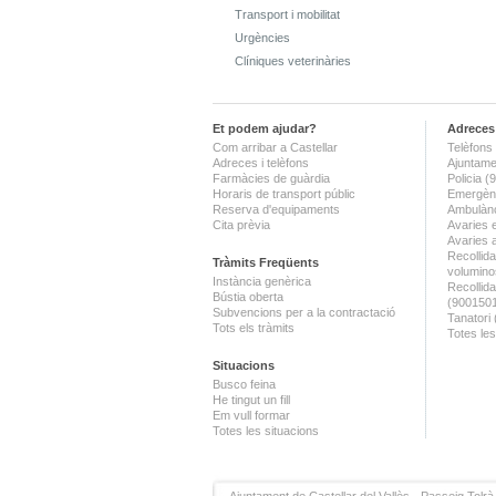
Transport i mobilitat
Urgències
Clíniques veterinàries
Et podem ajudar?
Adreces 
Com arribar a Castellar
Telèfons 
Adreces i telèfons
Ajuntame
Farmàcies de guàrdia
Policia 
Horaris de transport públic
Emergènc
Reserva d'equipaments
Ambulànc
Cita prèvia
Avaries 
Avaries 
Recollida
Tràmits Freqüents
volumino
Instància genèrica
Recollid
Bústia oberta
(900150
Subvencions per a la contractació
Tanatori
Tots els tràmits
Totes les
Situacions
Busco feina
He tingut un fill
Em vull formar
Totes les situacions