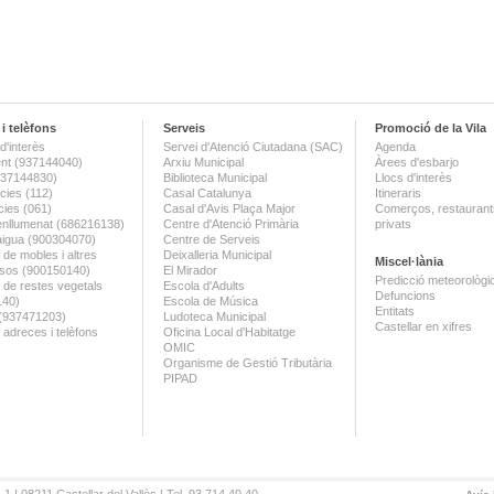
i telèfons
Serveis
Promoció de la Vila
d'interès
Servei d'Atenció Ciutadana (SAC)
Agenda
nt (937144040)
Arxiu Municipal
Àrees d'esbarjo
(937144830)
Biblioteca Municipal
Llocs d'interès
ies (112)
Casal Catalunya
Itineraris
ies (061)
Casal d'Avis Plaça Major
Comerços, restaurants
enllumenat (686216138)
Centre d'Atenció Primària
privats
aigua (900304070)
Centre de Serveis
 de mobles i altres
Deixalleria Municipal
Miscel·lània
sos (900150140)
El Mirador
Predicció meteorològi
a de restes vegetals
Escola d'Adults
Defuncions
140)
Escola de Música
Entitats
 (937471203)
Ludoteca Municipal
Castellar en xifres
 adreces i telèfons
Oficina Local d'Habitatge
OMIC
Organisme de Gestió Tributària
PIPAD