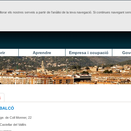
illorar els nostres serveis a partir de l'anàlisi de la teva navegació. Si continues navegant 
rir
Aprendre
Empresa i ocupació
Gov
i
 BALCÓ
ge. de Coll Monner, 22
Castellar del Vallès