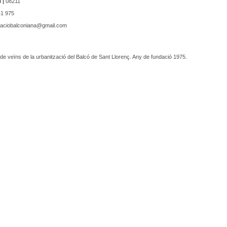
 |
08211
1 975
aciobalconiana@gmail.com
de veïns de la urbanització del Balcó de Sant Llorenç. Any de fundació 1975.