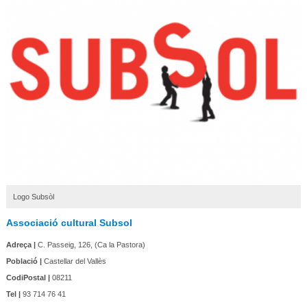
Logo Subsòl
Associació cultural Subsol
Adreça |
C. Passeig, 126, (Ca la Pastora)
Població |
Castellar del Vallès
CodiPostal |
08211
Tel |
93 714 76 41