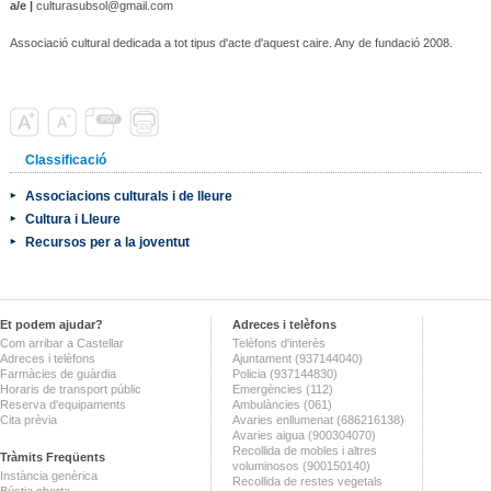
a/e |
culturasubsol@gmail.com
Associació cultural dedicada a tot tipus d'acte d'aquest caire. Any de fundació 2008.
Classificació
Associacions culturals i de lleure
Cultura i Lleure
Recursos per a la joventut
Et podem ajudar?
Adreces i telèfons
Com arribar a Castellar
Telèfons d'interès
Adreces i telèfons
Ajuntament (937144040)
Farmàcies de guàrdia
Policia (937144830)
Horaris de transport públic
Emergències (112)
Reserva d'equipaments
Ambulàncies (061)
Cita prèvia
Avaries enllumenat (686216138)
Avaries aigua (900304070)
Recollida de mobles i altres
Tràmits Freqüents
voluminosos (900150140)
Instància genèrica
Recollida de restes vegetals