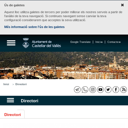
Ús de galetes
Aquest lloc utilitza galetes de tercers per poder millorar els nostres serveis a partir de
l'anàlisi de la teva navegació. Si continues navegant sense canviar la teva
configuració considerarem que acceptes la seva utilització.
Més informació sobre l'ús de les galetes
Google Translate
Inici
Contacte
Inici
Directori
Directori
Directori