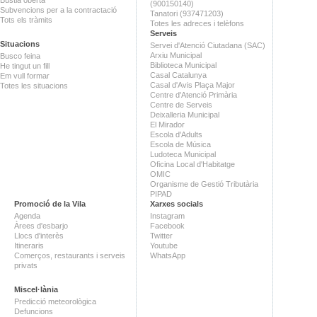
Bústia oberta
(900150140)
Subvencions per a la contractació
Tanatori (937471203)
Tots els tràmits
Totes les adreces i telèfons
Serveis
Situacions
Servei d'Atenció Ciutadana (SAC)
Arxiu Municipal
Busco feina
Biblioteca Municipal
He tingut un fill
Casal Catalunya
Em vull formar
Casal d'Avis Plaça Major
Totes les situacions
Centre d'Atenció Primària
Centre de Serveis
Deixalleria Municipal
El Mirador
Escola d'Adults
Escola de Música
Ludoteca Municipal
Oficina Local d'Habitatge
OMIC
Organisme de Gestió Tributària
PIPAD
Promoció de la Vila
Xarxes socials
Agenda
Instagram
Àrees d'esbarjo
Facebook
Llocs d'interès
Twitter
Itineraris
Youtube
Comerços, restaurants i serveis
WhatsApp
privats
Miscel·lània
Predicció meteorològica
Defuncions