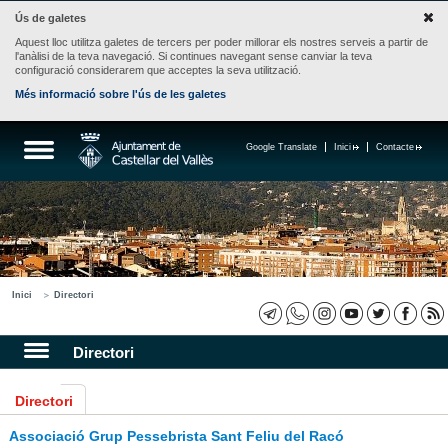
Ús de galetes
Aquest lloc utilitza galetes de tercers per poder millorar els nostres serveis a partir de
l'anàlisi de la teva navegació. Si continues navegant sense canviar la teva
configuració considerarem que acceptes la seva utilització.
Més informació sobre l'ús de les galetes
Google Translate
Inici
Contacte
Inici
Directori
Directori
Directori
Associació Grup Pessebrista Sant Feliu del Racó