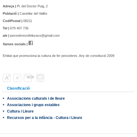
Adreça |
Pl. del Doctor Puig, 2
Població |
Castellar del Vallès
CodiPostal |
08211
Tel |
679 407 736
a/e |
pessebresstfeliuraco@gmail.com
Xarxes socials |
Entitat que promociona la cultura de fer pessebres. Any de constitució 2009
Classificació
Associacions culturals i de lleure
Associacions i grups estables
Cultura i Lleure
Recursos per a la infància - Cultura i Lleure