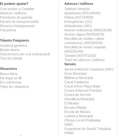
Et podem ajudar?
Adreces i telèfons
Com arribar a Castellar
Telèfons d'interès
Adreces i telèfons
Ajuntament (937144040)
Farmàcies de guàrdia
Policia (937144830)
Horaris de transport públic
Emergències (112)
Reserva d'equipaments
Ambulàncies (061)
Cita prèvia
Avaries enllumenat (686216138)
Avaries aigua (900304070)
Recollida de mobles i altres
Tràmits Freqüents
voluminosos (900150140)
Instància genèrica
Recollida de restes vegetals
Bústia oberta
(900150140)
Subvencions per a la contractació
Tanatori (937471203)
Tots els tràmits
Totes les adreces i telèfons
Serveis
Situacions
Servei d'Atenció Ciutadana (SAC)
Arxiu Municipal
Busco feina
Biblioteca Municipal
He tingut un fill
Casal Catalunya
Em vull formar
Casal d'Avis Plaça Major
Totes les situacions
Centre d'Atenció Primària
Centre de Serveis
Deixalleria Municipal
El Mirador
Escola d'Adults
Escola de Música
Ludoteca Municipal
Oficina Local d'Habitatge
OMIC
Organisme de Gestió Tributària
PIPAD