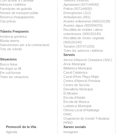
Com arribar a Castellar
Telèfons d'interès
Adreces i telèfons
Ajuntament (937144040)
Farmàcies de guàrdia
Policia (937144830)
Horaris de transport públic
Emergències (112)
Reserva d'equipaments
Ambulàncies (061)
Cita prèvia
Avaries enllumenat (686216138)
Avaries aigua (900304070)
Recollida de mobles i altres
Tràmits Freqüents
voluminosos (900150140)
Instància genèrica
Recollida de restes vegetals
Bústia oberta
(900150140)
Subvencions per a la contractació
Tanatori (937471203)
Tots els tràmits
Totes les adreces i telèfons
Serveis
Situacions
Servei d'Atenció Ciutadana (SAC)
Arxiu Municipal
Busco feina
Biblioteca Municipal
He tingut un fill
Casal Catalunya
Em vull formar
Casal d'Avis Plaça Major
Totes les situacions
Centre d'Atenció Primària
Centre de Serveis
Deixalleria Municipal
El Mirador
Escola d'Adults
Escola de Música
Ludoteca Municipal
Oficina Local d'Habitatge
OMIC
Organisme de Gestió Tributària
PIPAD
Promoció de la Vila
Xarxes socials
Agenda
Instagram