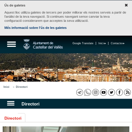
Ús de galetes
Aquest lloc utilitza galetes de tercers per poder millorar els nostres serveis a partir de
l'anàlisi de la teva navegació. Si continues navegant sense canviar la teva
configuració considerarem que acceptes la seva utilització.
Més informació sobre l'ús de les galetes
Google Translate
Inici
Contacte
Inici
Directori
Directori
Directori