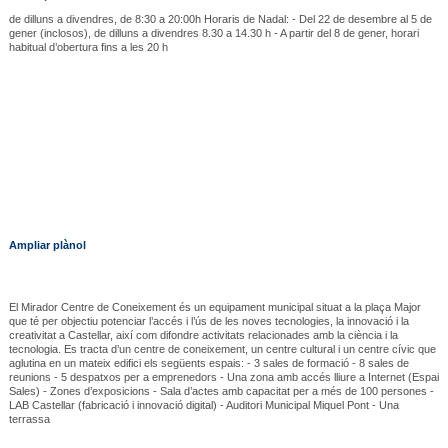
de dilluns a divendres, de 8:30 a 20:00h Horaris de Nadal: - Del 22 de desembre al 5 de
gener (inclosos), de dilluns a divendres 8.30 a 14.30 h - A partir del 8 de gener, horari
habitual d’obertura fins a les 20 h
Ampliar plànol
El Mirador Centre de Coneixement és un equipament municipal situat a la plaça Major
que té per objectiu potenciar l’accés i l’ús de les noves tecnologies, la innovació i la
creativitat a Castellar, així com difondre activitats relacionades amb la ciència i la
tecnologia. Es tracta d’un centre de coneixement, un centre cultural i un centre cívic que
aglutina en un mateix edifici els següents espais: - 3 sales de formació - 8 sales de
reunions - 5 despatxos per a emprenedors - Una zona amb accés lliure a Internet (Espai
Sales) - Zones d’exposicions - Sala d’actes amb capacitat per a més de 100 persones -
LAB Castellar (fabricació i innovació digital) - Auditori Municipal Miquel Pont - Una
terrassa