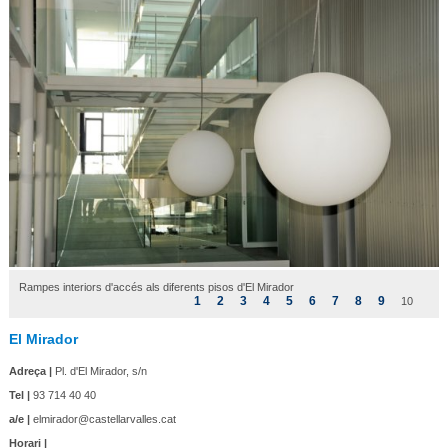
Rampes interiors d'accés als diferents pisos d'El Mirador
1
2
3
4
5
6
7
8
9
10
El Mirador
Adreça |
Pl. d'El Mirador, s/n
Tel |
93 714 40 40
a/e |
elmirador@castellarvalles.cat
Horari |