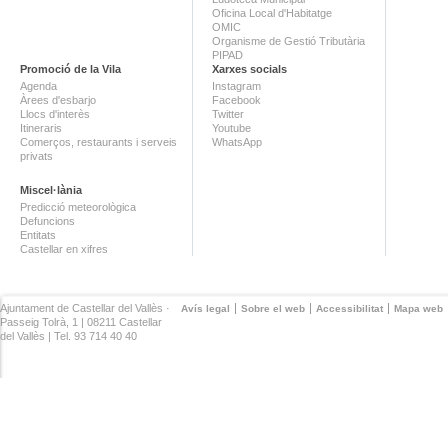
Oficina Local d'Habitatge
OMIC
Organisme de Gestió Tributària
PIPAD
Promoció de la Vila
Xarxes socials
Agenda
Instagram
Àrees d'esbarjo
Facebook
Llocs d'interès
Twitter
Itineraris
Youtube
Comerços, restaurants i serveis
WhatsApp
privats
Miscel·lània
Predicció meteorològica
Defuncions
Entitats
Castellar en xifres
Ajuntament de Castellar del Vallès ·
Avís legal
Sobre el web
Accessibilitat
Mapa web
Passeig Tolrà, 1 | 08211 Castellar
del Vallès | Tel. 93 714 40 40