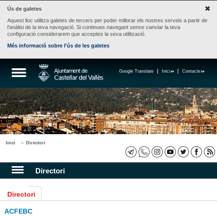
Ús de galetes
Aquest lloc utilitza galetes de tercers per poder millorar els nostres serveis a partir de
l'anàlisi de la teva navegació. Si continues navegant sense canviar la teva
configuració considerarem que acceptes la seva utilització.
Més informació sobre l'ús de les galetes
Google Translate
Inici
Contacte
Inici
Directori
Directori
Directori
ACFEBC