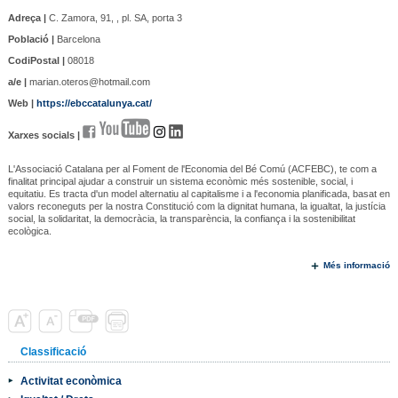
Adreça |
C. Zamora, 91, , pl. SA, porta 3
Població |
Barcelona
CodiPostal |
08018
a/e |
marian.oteros@hotmail.com
Web |
https://ebccatalunya.cat/
Xarxes socials |
L'Associació Catalana per al Foment de l'Economia del Bé Comú (ACFEBC), te com a
finalitat principal ajudar a construir un sistema econòmic més sostenible, social, i
equitatiu. Es tracta d'un model alternatiu al capitalisme i a l'economia planificada, basat en
valors reconeguts per la nostra Constitució com la dignitat humana, la igualtat, la justícia
social, la solidaritat, la democràcia, la transparència, la confiança i la sostenibilitat
ecològica.
Més informació
Classificació
Activitat econòmica