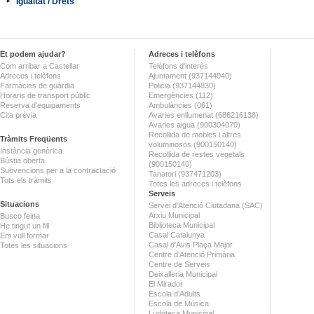
Igualtat / Drets
Et podem ajudar?
Adreces i telèfons
Com arribar a Castellar
Telèfons d'interès
Adreces i telèfons
Ajuntament (937144040)
Farmàcies de guàrdia
Policia (937144830)
Horaris de transport públic
Emergències (112)
Reserva d'equipaments
Ambulàncies (061)
Cita prèvia
Avaries enllumenat (686216138)
Avaries aigua (900304070)
Recollida de mobles i altres
Tràmits Freqüents
voluminosos (900150140)
Instància genèrica
Recollida de restes vegetals
Bústia oberta
(900150140)
Subvencions per a la contractació
Tanatori (937471203)
Tots els tràmits
Totes les adreces i telèfons
Serveis
Situacions
Servei d'Atenció Ciutadana (SAC)
Arxiu Municipal
Busco feina
Biblioteca Municipal
He tingut un fill
Casal Catalunya
Em vull formar
Casal d'Avis Plaça Major
Totes les situacions
Centre d'Atenció Primària
Centre de Serveis
Deixalleria Municipal
El Mirador
Escola d'Adults
Escola de Música
Ludoteca Municipal