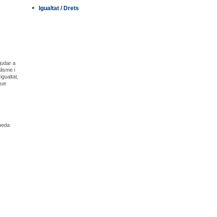
Igualtat / Drets
judar a
lisme i
igualtat,
que
queda