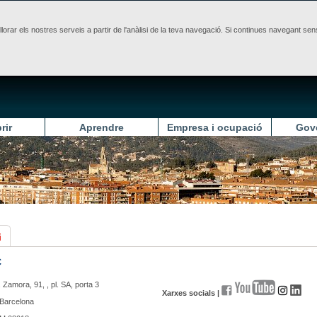
illorar els nostres serveis a partir de l'anàlisi de la teva navegació. Si continues navegant 
rir
Aprendre
Empresa i ocupació
Gov
i
C
 Zamora, 91, , pl. SA, porta 3
Xarxes socials |
Barcelona