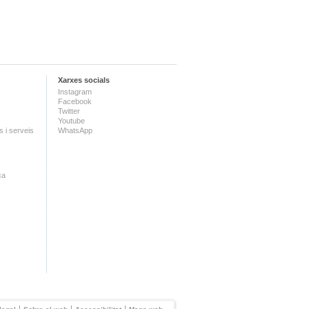
Xarxes socials
Instagram
Facebook
Twitter
Youtube
 i serveis
WhatsApp
ca