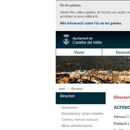
Ús de galetes
Aquest lloc utilitza galetes de tercers per poder m
acceptes la seva utilització.
Més informació sobre l'ús de les galetes
Viure
Descob
Inici
Directori
Directori
Director
ACFEB
Ajuntament
Associacions i grups estables
Adreça |
C.
Comerç, mercat i consum
Població |
Altres administracions