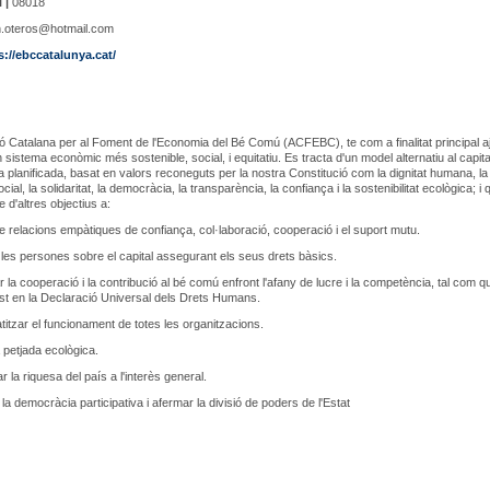
 |
08018
.oteros@hotmail.com
s://ebccatalunya.cat/
ó Catalana per al Foment de l'Economia del Bé Comú (ACFEBC), te com a finalitat principal a
 sistema econòmic més sostenible, social, i equitatiu. Es tracta d'un model alternatiu al capita
a planificada, basat en valors reconeguts per la nostra Constitució com la dignitat humana, la 
social, la solidaritat, la democràcia, la transparència, la confiança i la sostenibilitat ecològica; i 
e d'altres objectius a:
 relacions empàtiques de confiança, col·laboració, cooperació i el suport mutu.
 les persones sobre el capital assegurant els seus drets bàsics.
 la cooperació i la contribució al bé comú enfront l'afany de lucre i la competència, tal com 
est en la Declaració Universal dels Drets Humans.
itzar el funcionament de totes les organitzacions.
a petjada ecològica.
r la riquesa del país a l'interès general.
la democràcia participativa i afermar la divisió de poders de l'Estat