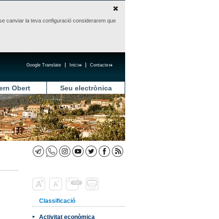
sense canviar la teva configuració considerarem que
Google Translate
Inici
Contacte
ern Obert
Seu electrònica
Classificació
Activitat econòmica