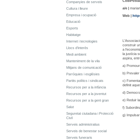
CodiPostal
Companyies de serveis
a/e |
marian
Cultura i lleure
Empresa i ocupació
Web |
http
Educació
Esports
Habitatge
L'Associaci
Internet i tecnologies
construir un
Llocs d'interès
a l'economi
la justícia 
Medi ambient
aspira, entr
Manteniment de la vila
a) Promoure
Mitjans de comunicació
b) Prevaler
Parròquies i esglésies
Partits polítics i sindicats
c) Fomentar
definit aqu
Recursos per a la infància
d) Democrat
Recursos per a la joventut
e) Reduir l
Recursos per a la gent gran
Salut
f) Subordina
Seguretat ciutadana i Protecció
g) Impulsar 
Civil
Serveis administratius
Serveis de benestar social
Serveis funeraris