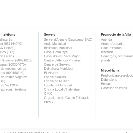
i telèfons
Serveis
Promoció de la Vila
d'interès
Servei d'Atenció Ciutadana (SAC)
Agenda
nt (937144040)
Arxiu Municipal
Àrees d'esbarjo
(937144830)
Biblioteca Municipal
Llocs d'interès
ies (112)
Casal Catalunya
Itineraris
ies (061)
Casal d'Avis Plaça Major
Comerços, restaurants
enllumenat (686216138)
Centre d'Atenció Primària
privats
aigua (900304070)
Centre de Serveis
 de mobles i altres
Deixalleria Municipal
Miscel·lània
sos (900150140)
El Mirador
Predicció meteorològi
a de restes vegetals
Escola d'Adults
Defuncions
140)
Escola de Música
Entitats
 (937471203)
Ludoteca Municipal
Castellar en xifres
 adreces i telèfons
Oficina Local d'Habitatge
OMIC
Organisme de Gestió Tributària
PIPAD