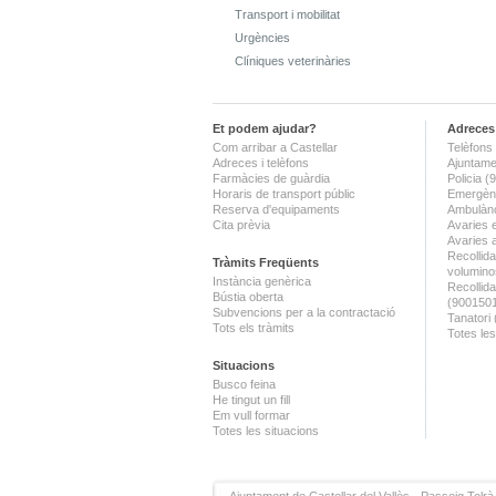
Transport i mobilitat
Urgències
Clíniques veterinàries
Et podem ajudar?
Adreces 
Com arribar a Castellar
Telèfons 
Adreces i telèfons
Ajuntame
Farmàcies de guàrdia
Policia 
Horaris de transport públic
Emergènc
Reserva d'equipaments
Ambulànc
Cita prèvia
Avaries 
Avaries 
Recollida
Tràmits Freqüents
volumino
Instància genèrica
Recollid
Bústia oberta
(900150
Subvencions per a la contractació
Tanatori
Tots els tràmits
Totes les
Situacions
Busco feina
He tingut un fill
Em vull formar
Totes les situacions