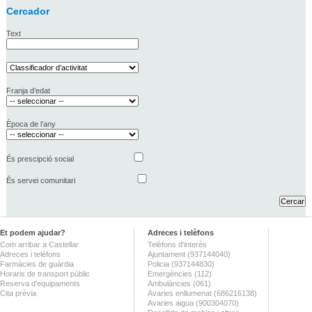
Cercador
Text
Franja d’edat
Època de l’any
És prescipció social
És servei comunitari
Et podem ajudar?
Adreces i telèfons
Com arribar a Castellar
Telèfons d'interès
Adreces i telèfons
Ajuntament (937144040)
Farmàcies de guàrdia
Policia (937144830)
Horaris de transport públic
Emergències (112)
Reserva d'equipaments
Ambulàncies (061)
Cita prèvia
Avaries enllumenat (686216138)
Avaries aigua (900304070)