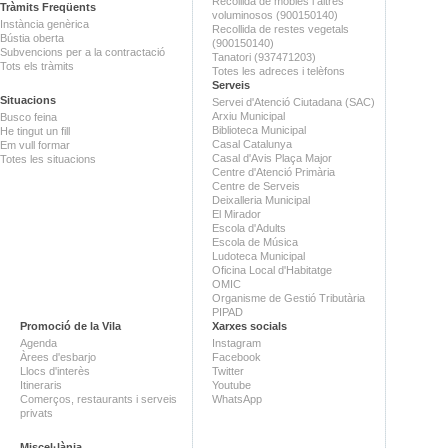
Recollida de mobles i altres
Tràmits Freqüents
voluminosos (900150140)
Instància genèrica
Recollida de restes vegetals
Bústia oberta
(900150140)
Subvencions per a la contractació
Tanatori (937471203)
Tots els tràmits
Totes les adreces i telèfons
Serveis
Situacions
Servei d'Atenció Ciutadana (SAC)
Arxiu Municipal
Busco feina
Biblioteca Municipal
He tingut un fill
Casal Catalunya
Em vull formar
Casal d'Avis Plaça Major
Totes les situacions
Centre d'Atenció Primària
Centre de Serveis
Deixalleria Municipal
El Mirador
Escola d'Adults
Escola de Música
Ludoteca Municipal
Oficina Local d'Habitatge
OMIC
Organisme de Gestió Tributària
PIPAD
Promoció de la Vila
Xarxes socials
Agenda
Instagram
Àrees d'esbarjo
Facebook
Llocs d'interès
Twitter
Itineraris
Youtube
Comerços, restaurants i serveis
WhatsApp
privats
Miscel·lània