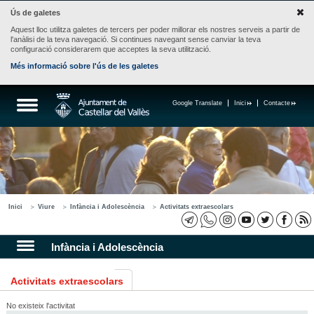
Ús de galetes
Aquest lloc utilitza galetes de tercers per poder millorar els nostres serveis a partir de
l'anàlisi de la teva navegació. Si continues navegant sense canviar la teva
configuració considerarem que acceptes la seva utilització.
Més informació sobre l'ús de les galetes
Google Translate
Inici
Contacte
Inici
Viure
Infància i Adolescència
Activitats extraescolars
Infància i Adolescència
Activitats extraescolars
No existeix l'activitat